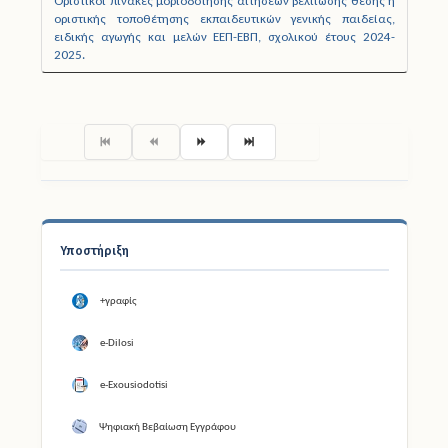
Οριστικοί πίνακες μοριοδότησης αιτήσεων βελτίωσης θέσης ή
οριστικής τοποθέτησης εκπαιδευτικών γενικής παιδείας,
ειδικής αγωγής και μελών ΕΕΠ-ΕΒΠ, σχολικού έτους 2024-
2025.
Σελίδα 1 από 18
Υποστήριξη
+γραφίς
e-Dilosi
e-Exousiodotisi
Ψηφιακή Βεβαίωση Εγγράφου