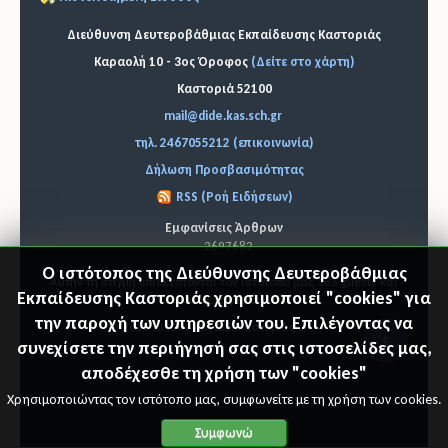
Διεύθυνση Δευτεροβάθμιας Εκπαίδευσης Καστοριάς
Καραολή 10 - 3ος Όροφος
(Δείτε στο χάρτη)
Καστοριά 52100
mail@dide.kas.sch.gr
τηλ. 2467055212 (επικοινωνία)
Δήλωση Προσβασιμότητας
RSS (Ροή Ειδήσεων)
Εμφανίσεις Άρθρων
2697682
Ο ιστότοπος της Διεύθυνσης Δευτεροβάθμιας
Αυτήν τη στιγμή επισκέπτονται τον ιστότοπό μας 185 guests και
Εκπαίδευσης Καστοριάς χρησιμοποιεί "cookies" για
κανένα μέλος
την παροχή των υπηρεσιών του. Επιλέγοντας να
© 2026 Διεύθυνση Δ.Ε. Καστοριάς
"Επιστ
συνεχίσετε την περιήγησή σας στις ιστοσελίδες μας,
αποδέχεσθε τη χρήση των "cookies"
ροφή
Χρησιμοποιώντας τον ιστότοπο μας, συμφωνείτε με τη χρήση των cookies.
στη
Συμφωνώ