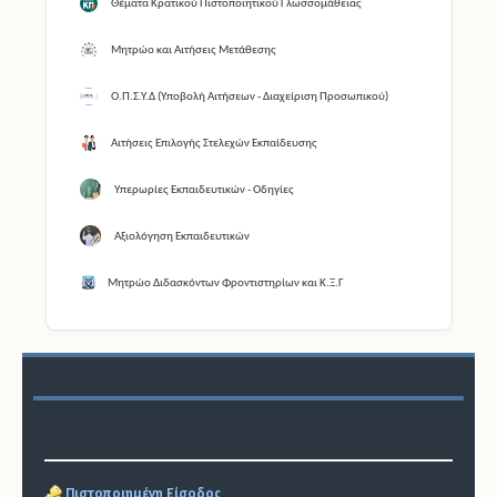
Θέματα Κρατικού Πιστοποιητικού Γλωσσομάθειας
Μητρώο και Αιτήσεις Μετάθεσης
Ο.Π.Σ.Υ.Δ (Υποβολή Αιτήσεων - Διαχείριση Προσωπικού)
Αιτήσεις Επιλογής Στελεχών Εκπαίδευσης
Υπερωρίες Εκπαιδευτικών - Οδηγίες
Αξιολόγηση Εκπαιδευτικών
Μητρώο Διδασκόντων Φροντιστηρίων και Κ.Ξ.Γ
Πιστοποιημένη Είσοδος