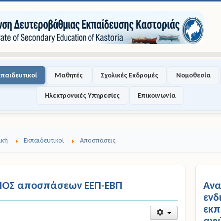
κπαιδευτικοί
Μαθητές
Σχολικές Εκδρομές
Νομοθεσία
Ηλεκτρονικές Υπηρεσίες
Επικοινωνία
ική
Εκπαιδευτικοί
Αποσπάσεις
ΙΟΣ αποσπάσεων ΕΕΠ-ΕΒΠ
Αν
εν
εκπ
αγ