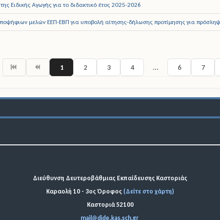
 της Ειδικής Αγωγής για το διδακτικό έτος 2025-2026
ποψήφιων μελών ΕΕΠ-ΕΒΠ για υποβολή αίτησης-δήλωσης προτίμησης για πρόσληψ
1
2
3
4
...
6
7
Διεύθυνση Δευτεροβάθμιας Εκπαίδευσης Καστοριάς
Καραολή 10 - 3ος Όροφος
(Δείτε στο χάρτη)
Καστοριά 52100
mail@dide.kas.sch.gr