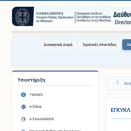
Διοικητική Δομή
Σχολικές Μονάδες
Ε
Υποστήριξη
Αρχ
+γραφίς
e-Dilosi
ΕΓΚΥΚΛ
e-Exousiodotisi