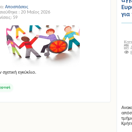
Ευρ
ία:
Αποσπάσεις
ιεύθηκε : 20 Μαϊος 2026
για
ίσεις: 59
Κατ
ν σχετική εγκύκλιο.
Ανακ
απόσ
τμήμ
Κρήτη