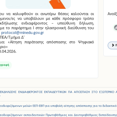
νου να καλυφθούν οι ανωτέρω θέσεις καλούνται οι
Ανοίξ
όμενοι/ες να υποβάλουν με κάθε πρόσφορο τρόπο
εκδήλωσης ενδιαφέροντος – υπεύθυνη δήλωση,
με το παράρτημα Ι στην ηλεκτρονική διεύθυνση του
C
:
protocol@minedu.gov.gr
L
ΥΠΕΑ/Τμήμα Δ’
α: «Αίτηση παράτασης απόσπασης στο Ψηφιακό
Π
ριο»
0.04.2026.
ΕΚΔΗΛΩΣΗΣ ΕΝΔΙΑΦΕΡΟΝΤΟΣ ΕΚΠΑΙΔΕΥΤΙΚΩΝ ΓΙΑ ΑΠΟΣΠΑΣΗ ΣΤΟ ΕΞΩΤΕΡΙΚΟ
Υ
εοδιοριζόμενων μελών ΕΕΠ-ΕΒΠ για υποβολή αίτησης απόσπασης για το διδακτικό
εοδιοριζόμενων εκπαιδευτικών Πρωτοβάθμιας και Δευτεροβάθμιας Εκπαίδευση