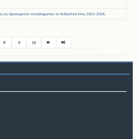
η ως προσωρινών αναπληρωτών το διδακτικό έτος 2025-2026.
Σελίδα 1 από 51
8
9
10