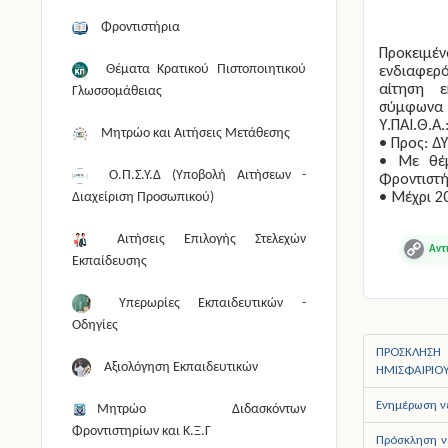
Φροντιστήρια
Προκειμέ
ενδιαφερ
Θέματα Κρατικού Πιστοποιητικού
αίτηση 
Γλωσσομάθειας
σύμφωνα 
Υ.ΠΑΙ.Θ.Α.
Μητρώο και Αιτήσεις Μετάθεσης
• Προς: Δ
• Με θέμ
Ο.Π.Σ.Υ.Δ (Υποβολή Αιτήσεων -
Φροντιστή
• Μέχρι 2
Διαχείριση Προσωπικού)
Αιτήσεις Επιλογής Στελεχών
Copy
Εκπαίδευσης
Link
Υπερωρίες Εκπαιδευτικών -
Οδηγίες
ΠΡΟΣΚΛΗΣΗ 
Αξιολόγηση Εκπαιδευτικών
ΗΜΙΣΦΑΙΡΙΟ
Ενημέρωση ν
Μητρώο Διδασκόντων
Φροντιστηρίων και Κ.Ξ.Γ
Πρόσκληση ν