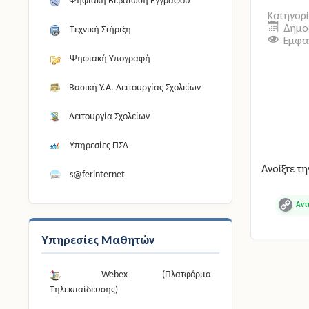
Ψηφιακή Βεβαίωση Εγγράφου
Κατηγορ
Δημοσ
Τεχνική Στήριξη
Εμφαν
Ψηφιακή Υπογραφή
Βασική Υ.Α. Λειτουργίας Σχολείων
Λειτουργία Σχολείων
Υπηρεσίες ΠΣΔ
Ανοίξτε τη
s@ferinternet
Copy
Link
Υπηρεσίες Μαθητών
Webex (Πλατφόρμα
Τηλεκπαίδευσης)