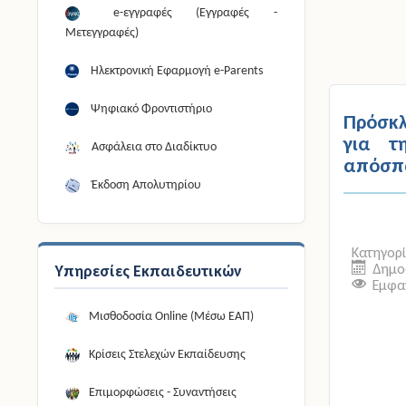
e-εγγραφές (Εγγραφές -
Μετεγγραφές)
Ηλεκτρονική Εφαρμογή e-Parents
Ψηφιακό Φροντιστήριο
Πρόσκ
για τ
Ασφάλεια στο Διαδίκτυο
απόσπα
Έκδοση Απολυτηρίου
Κατηγορ
Δημοσ
Υπηρεσίες Εκπαιδευτικών
Εμφαν
Μισθοδοσία Online (Μέσω ΕΑΠ)
Κρίσεις Στελεχών Εκπαίδευσης
Επιμορφώσεις - Συναντήσεις