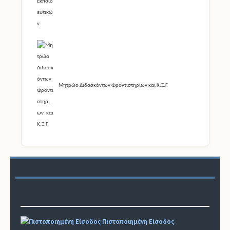
Μητρώο Διδασκόντων Φροντιστηρίων και Κ.Ξ.Γ
Πιστοποιημένη Είσοδος