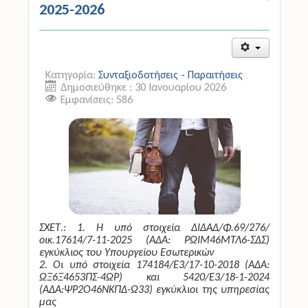
2025-2026
Άδειες
Έντυπα
Κατηγορία:
Συνταξιοδοτήσεις - Παραιτήσεις
Δημοσιεύθηκε : 30 Ιανουαρίου 2026
Πολιτική Προστασία
Εμφανίσεις: 586
Ηλεκτρονικές Υπηρεσίες
Επικοινωνία
ΣΧΕΤ.: 1. Η υπό στοιχεία ΔΙΔΑΔ/Φ.69/276/
οικ.17614/7-11-2025 (ΑΔΑ: ΡΩΙΜ46ΜΤΛ6-ΣΔΣ)
εγκύκλιος του Υπουργείου Εσωτερικών
2. Οι υπό στοιχεία 174184/Ε3/17-10-2018 (ΑΔΑ:
ΩΞ6Ξ4653ΠΣ-4ΩΡ) και 5420/Ε3/18-1-2024
(ΑΔΑ:ΨΡ2Ο46ΝΚΠΔ-Ω33) εγκύκλιοι της υπηρεσίας
μας