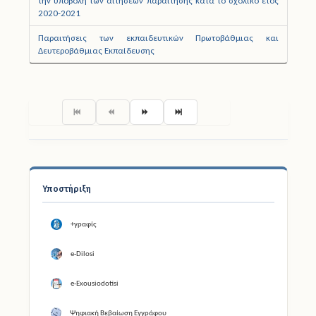
την υποβολή των αιτήσεων παραίτησης κατά το σχολικό έτος
2020-2021
Παραιτήσεις των εκπαιδευτικών Πρωτοβάθμιας και
Δευτεροβάθμιας Εκπαίδευσης
Σελίδα 1 από 3
Υποστήριξη
+γραφίς
e-Dilosi
e-Exousiodotisi
Ψηφιακή Βεβαίωση Εγγράφου