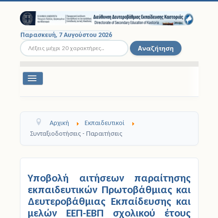
Παρασκευή, 7 Αυγούστου 2026
Αναζήτηση...
Αναζήτηση
Εναλλαγή
πλοήγησης
Διοικητική Δομή
Αρχική
Εκπαιδευτικοί
Σχολικές Μονάδες
Συνταξιοδοτήσεις - Παραιτήσεις
Εκπαιδευτικοί
Μαθητές
Υποβολή αιτήσεων παραίτησης
εκπαιδευτικών Πρωτοβάθμιας και
Σχολικές Εκδρομές
Δευτεροβάθμιας Εκπαίδευσης και
μελών ΕΕΠ-ΕΒΠ σχολικού έτους
Νομοθεσία