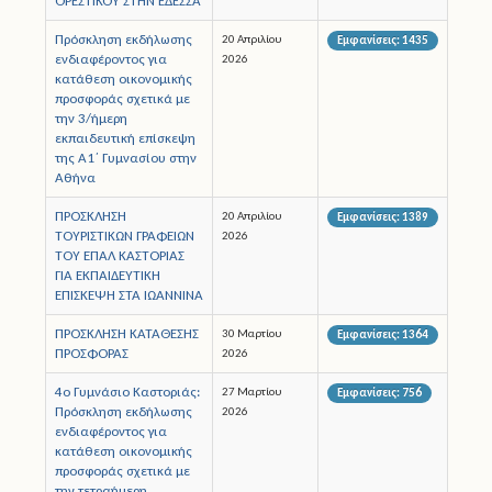
ΟΡΕΣΤΙΚΟΥ ΣΤΗΝ ΕΔΕΣΣΑ
Πρόσκληση εκδήλωσης
20 Απριλίου
Εμφανίσεις: 1435
Άδειες
ενδιαφέροντος για
2026
κατάθεση οικονομικής
Έντυπα
προσφοράς σχετικά με
την 3/ήμερη
εκπαιδευτική επίσκεψη
Πολιτική Προστασία
της Α1΄ Γυμνασίου στην
Αθήνα
Ηλεκτρονικές Υπηρεσίες
ΠΡΟΣΚΛΗΣΗ
20 Απριλίου
Εμφανίσεις: 1389
ΤΟΥΡΙΣΤΙΚΩΝ ΓΡΑΦΕΙΩΝ
Επικοινωνία
2026
ΤΟΥ ΕΠΑΛ ΚΑΣΤΟΡΙΑΣ
ΓΙΑ ΕΚΠΑΙΔΕΥΤΙΚΗ
ΕΠΙΣΚΕΨΗ ΣΤΑ ΙΩΑΝΝΙΝΑ
ΠΡΟΣΚΛΗΣΗ ΚΑΤΑΘΕΣΗΣ
30 Μαρτίου
Εμφανίσεις: 1364
ΠΡΟΣΦΟΡΑΣ
2026
4ο Γυμνάσιο Καστοριάς:
27 Μαρτίου
Εμφανίσεις: 756
Πρόσκληση εκδήλωσης
2026
ενδιαφέροντος για
κατάθεση οικονομικής
προσφοράς σχετικά με
την τετραήμερη