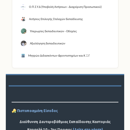
Ο.Π.Σ.Υ.Δ (Υποβολή Αιτήσεων - Διαχείριση Προσωπικού)
Αιτήσεις Επιλογής Στελεχών Εκπαίδευσης
Υπερωρίες Εκπαιδευτικών - Οδηγίες
Αξιολόγηση Εκπαιδευτικών
Μητρώο Διδασκόντων Φροντιστηρίων και Κ.Ξ.Γ
Πιστοποιημένη Είσοδος
Διεύθυνση Δευτεροβάθμιας Εκπαίδευσης Καστοριάς
Καραολή 10 - 3ος Όροφος
(Δείτε στο χάρτη)