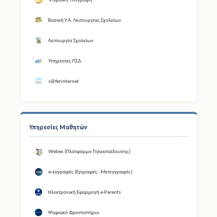
Ψηφιακή Υπογραφή
Βασική Υ.Α. Λειτουργίας Σχολείων
Λειτουργία Σχολείων
Υπηρεσίες ΠΣΔ
s@ferinternet
Υπηρεσίες Μαθητών
Webex (Πλατφόρμα Τηλεκπαίδευσης)
e-εγγραφές (Εγγραφές - Μετεγγραφές)
Ηλεκτρονική Εφαρμογή e-Parents
Ψηφιακό Φροντιστήριο