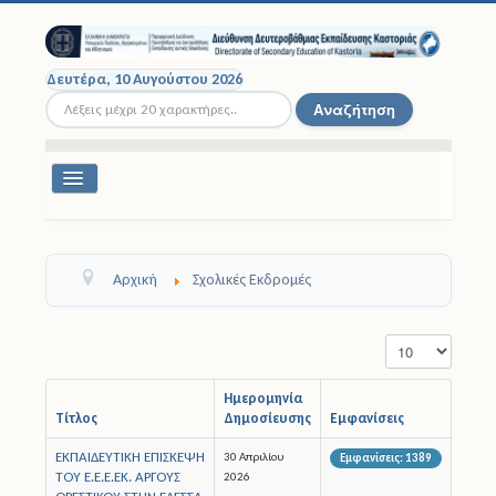
Δευτέρα, 10 Αυγούστου 2026
Αναζήτηση...
Αναζήτηση
Εναλλαγή
πλοήγησης
Διοικητική Δομή
Αρχική
Σχολικές Εκδρομές
Σχολικές Μονάδες
Εμφάνιση #
Εκπαιδευτικοί
Μαθητές
Ημερομηνία
Τίτλος
Δημοσίευσης
Εμφανίσεις
Σχολικές Εκδρομές
ΕΚΠΑΙΔΕΥΤΙΚΗ ΕΠΙΣΚΕΨΗ
30 Απριλίου
Εμφανίσεις: 1389
ΤΟΥ Ε.Ε.Ε.ΕΚ. ΑΡΓΟΥΣ
2026
Νομοθεσία