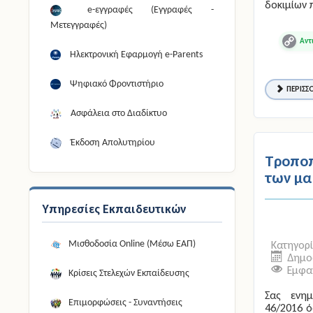
δοκιμίων
e-εγγραφές (Εγγραφές -
Μετεγγραφές)
Copy
Ηλεκτρονική Εφαρμογή e-Parents
Link
Ψηφιακό Φροντιστήριο
ΠΕΡΙΣΣΌ
Ασφάλεια στο Διαδίκτυο
Έκδοση Απολυτηρίου
Τροποπ
των μα
Υπηρεσίες Εκπαιδευτικών
Κατηγορ
Μισθοδοσία Online (Μέσω ΕΑΠ)
Δημοσ
Εμφαν
Κρίσεις Στελεχών Εκπαίδευσης
Σας ενημ
Επιμορφώσεις - Συναντήσεις
46/2016 ό