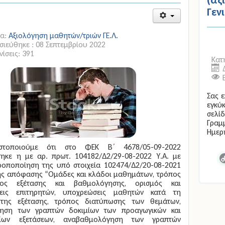
Γεν
ία:
Αξιολόγηση μαθητών/τριών ΓΕ.Λ.
ιεύθηκε : 08 Σεπτεμβρίου 2022
ίσεις: 391
Κατ
Σας 
εγκύκ
σελίδ
Γραμ
Ημερή
στοποιούμε ότι στο ΦΕΚ Β΄ 4678/05-09-2022
τηκε η με αρ. πρωτ. 104182/Δ2/29-08-2022 Υ.Α. με
C
ροποποίηση της υπό στοιχεία 102474/Δ2/20-08-2021
L
ής απόφασης “Ομάδες και κλάδοι μαθημάτων, τρόπος
νος εξέτασης και βαθμολόγησης, ορισμός και
εις επιτηρητών, υποχρεώσεις μαθητών κατά τη
 της εξέτασης, τρόπος διατύπωσης των θεμάτων,
ηση των γραπτών δοκιμίων των προαγωγικών και
ρίων εξετάσεων, αναβαθμολόγηση των γραπτών