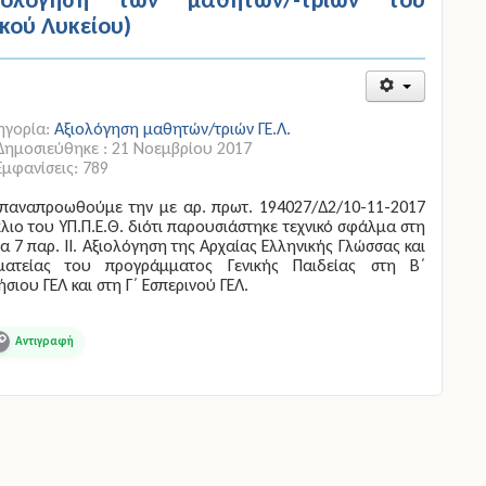
ικού Λυκείου)
ηγορία:
Αξιολόγηση μαθητών/τριών ΓΕ.Λ.
Δημοσιεύθηκε : 21 Νοεμβρίου 2017
Εμφανίσεις: 789
επαναπροωθούμε την με αρ. πρωτ. 194027/Δ2/10-11-2017
λιο του ΥΠ.Π.Ε.Θ. διότι παρουσιάστηκε τεχνικό σφάλμα στη
α 7 παρ. ΙΙ. Αξιολόγηση της Αρχαίας Ελληνικής Γλώσσας και
ματείας του προγράμματος Γενικής Παιδείας στη Β΄
σιου ΓΕΛ και στη Γ΄ Εσπερινού ΓΕΛ.
opy
ink