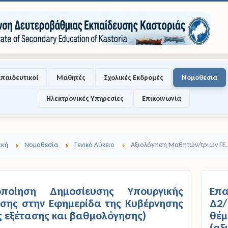
κπαιδευτικοί
Μαθητές
Σχολικές Εκδρομές
Νομοθεσία
Ηλεκτρονικές Υπηρεσίες
Επικοινωνία
ική
Νομοθεσία
Γενικό Λύκειο
Αξιολόγηση Μαθητών/τριών ΓΕ.
οποίηση Δημοσίευσης Υπουργικής
Επα
ης στην Εφημερίδα της Κυβέρνησης
Δ2/
ς εξέτασης και βαθμολόγησης)
θέ
(α