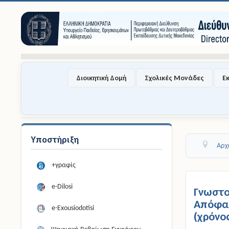
Διοικητική Δομή
Σχολικές Μονάδες
Ε
Υποστήριξη
Αρχ
+γραφίς
e-Dilosi
Γνωστ
Απόφασ
e-Exousiodotisi
(χρόνο