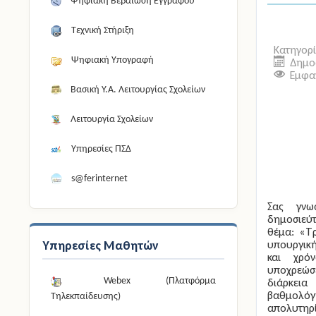
Ψηφιακή Βεβαίωση Εγγράφου
Τεχνική Στήριξη
Κατηγορ
Ψηφιακή Υπογραφή
Δημοσ
Εμφαν
Βασική Υ.Α. Λειτουργίας Σχολείων
Λειτουργία Σχολείων
Υπηρεσίες ΠΣΔ
s@ferinternet
Σας γνω
δημοσιεύ
θέμα: «Τ
Υπηρεσίες Μαθητών
υπουργικ
και χρό
υποχρεώσ
Webex (Πλατφόρμα
διάρκεια
βαθμολόγ
Τηλεκπαίδευσης)
απολυτη