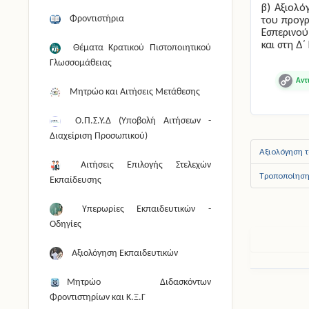
β) Αξιολό
του προγρ
Φροντιστήρια
Εσπερινού
και στη Δ΄
Θέματα Κρατικού Πιστοποιητικού
Γλωσσομάθειας
Copy
Μητρώο και Αιτήσεις Μετάθεσης
Link
Ο.Π.Σ.Υ.Δ (Υποβολή Αιτήσεων -
Διαχείριση Προσωπικού)
Αξιολόγηση 
Αιτήσεις Επιλογής Στελεχών
Τροποποίηση 
Εκπαίδευσης
Υπερωρίες Εκπαιδευτικών -
Οδηγίες
Αξιολόγηση Εκπαιδευτικών
Μητρώο Διδασκόντων
Φροντιστηρίων και Κ.Ξ.Γ