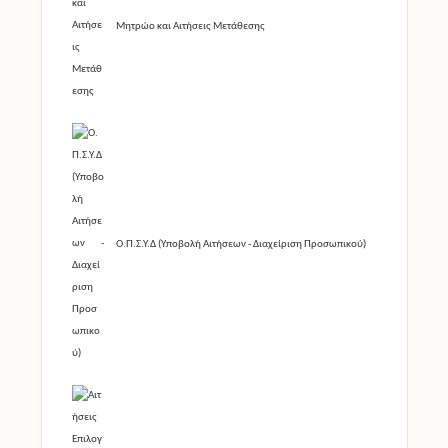
Μητρώο και Αιτήσεις Μετάθεσης
Ο.Π.Σ.Υ.Δ (Υποβολή Αιτήσεων - Διαχείριση Προσωπικού)