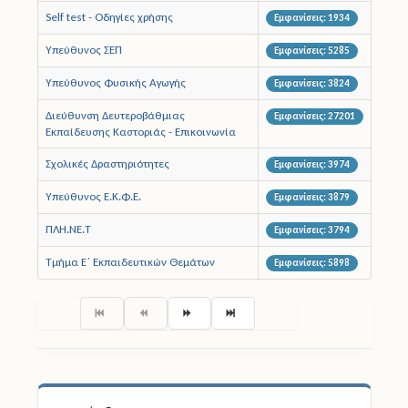
Self test - Οδηγίες χρήσης
Εμφανίσεις: 1934
Άδειες
Υπεύθυνος ΣΕΠ
Εμφανίσεις: 5285
Έντυπα
Υπεύθυνος Φυσικής Αγωγής
Εμφανίσεις: 3824
Διεύθυνση Δευτεροβάθμιας
Πολιτική Προστασία
Εμφανίσεις: 27201
Εκπαίδευσης Καστοριάς - Επικοινωνία
Ηλεκτρονικές Υπηρεσίες
Σχολικές Δραστηριότητες
Εμφανίσεις: 3974
Υπεύθυνος Ε.Κ.Φ.Ε.
Επικοινωνία
Εμφανίσεις: 3879
ΠΛΗ.ΝΕ.Τ
Εμφανίσεις: 3794
Τμήμα Ε΄ Εκπαιδευτικών Θεμάτων
Εμφανίσεις: 5898
Σελίδα 1 από 2