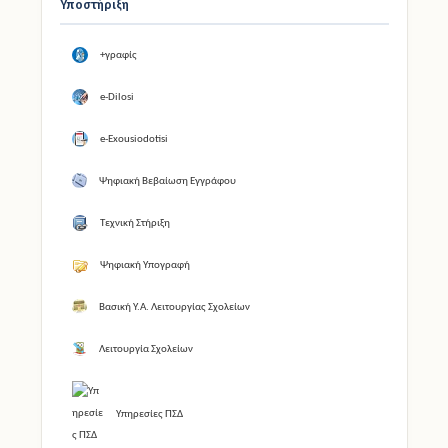
Υποστήριξη
+γραφίς
e-Dilosi
e-Exousiodotisi
Ψηφιακή Βεβαίωση Εγγράφου
Τεχνική Στήριξη
Ψηφιακή Υπογραφή
Βασική Υ.Α. Λειτουργίας Σχολείων
Λειτουργία Σχολείων
Υπηρεσίες ΠΣΔ