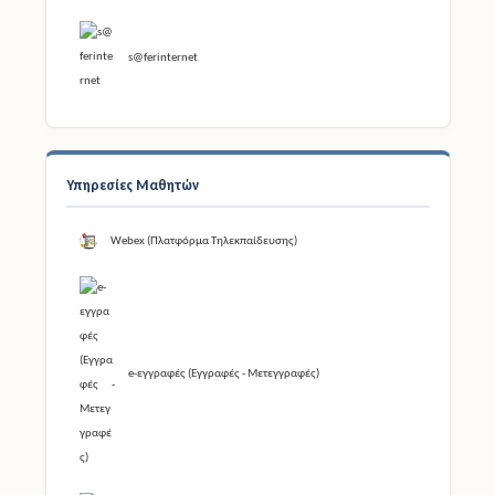
s@ferinternet
Υπηρεσίες Μαθητών
Webex (Πλατφόρμα Τηλεκπαίδευσης)
e-εγγραφές (Εγγραφές - Μετεγγραφές)