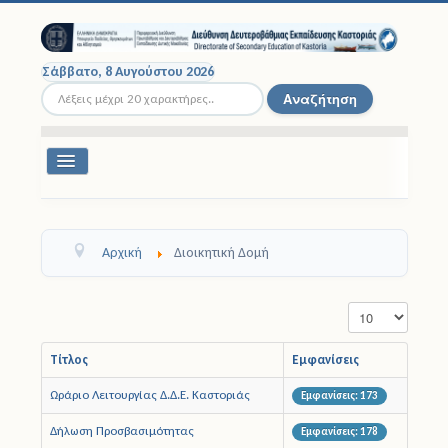
Σάββατο, 8 Αυγούστου 2026
Αναζήτηση...
Αναζήτηση
Εναλλαγή
πλοήγησης
Διοικητική Δομή
Αρχική
Διοικητική Δομή
Σχολικές Μονάδες
Εμφάνιση #
Εκπαιδευτικοί
Μαθητές
Τίτλος
Εμφανίσεις
Ωράριο Λειτουργίας Δ.Δ.Ε. Καστοριάς
Εμφανίσεις: 173
Σχολικές Εκδρομές
Δήλωση Προσβασιμότητας
Εμφανίσεις: 178
Νομοθεσία