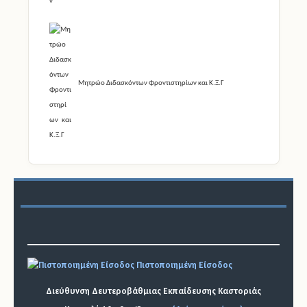
Μητρώο Διδασκόντων Φροντιστηρίων και Κ.Ξ.Γ
Πιστοποιημένη Είσοδος
Διεύθυνση Δευτεροβάθμιας Εκπαίδευσης Καστοριάς