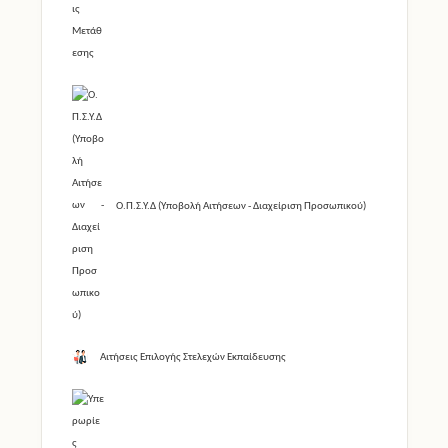
Ο.Π.Σ.Υ.Δ (Υποβολή Αιτήσεων - Διαχείριση Προσωπικού)
Αιτήσεις Επιλογής Στελεχών Εκπαίδευσης