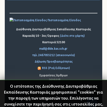
Πιστοποιημένη Είσοδος
Διεύθυνση Δευτεροβάθμιας Εκπαίδευσης Καστοριάς
Καραολή 10 - 3ος Όροφος
(Δείτε στο χάρτη)
Καστοριά 52100
mail@dide.kas.sch.gr
τηλ. 2467055212 (επικοινωνία)
Δήλωση Προσβασιμότητας
RSS (Ροή Ειδήσεων)
Εμφανίσεις Άρθρων
2696608
Ο ιστότοπος της Διεύθυνσης Δευτεροβάθμιας
Αυτήν τη στιγμή επισκέπτονται τον ιστότοπό μας 158 guests και
Εκπαίδευσης Καστοριάς χρησιμοποιεί "cookies" για
κανένα μέλος
την παροχή των υπηρεσιών του. Επιλέγοντας να
© 2026 Διεύθυνση Δ.Ε. Καστοριάς
"Επιστ
συνεχίσετε την περιήγησή σας στις ιστοσελίδες μας,