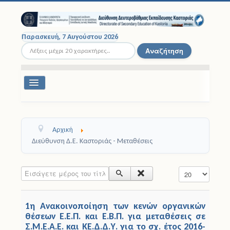
Παρασκευή, 7 Αυγούστου 2026
Αναζήτηση...
Αναζήτηση
Εναλλαγή
πλοήγησης
Διοικητική Δομή
Αρχική
Σχολικές Μονάδες
Διεύθυνση Δ.Ε. Καστοριάς - Μεταθέσεις
Εκπαιδευτικοί
Εισάγετε μέρος του τίτλου.
Εμφάνιση #
Μαθητές
1η Ανακοινοποίηση των κενών οργανικών
Σχολικές Εκδρομές
θέσεων Ε.Ε.Π. και Ε.Β.Π. για μεταθέσεις σε
Σ.Μ.Ε.Α.Ε. και ΚΕ.Δ.Δ.Υ. για το σχ. έτος 2016-
Νομοθεσία