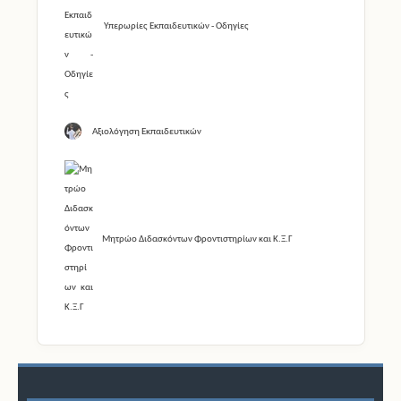
Υπερωρίες Εκπαιδευτικών - Οδηγίες
Αξιολόγηση Εκπαιδευτικών
Μητρώο Διδασκόντων Φροντιστηρίων και Κ.Ξ.Γ