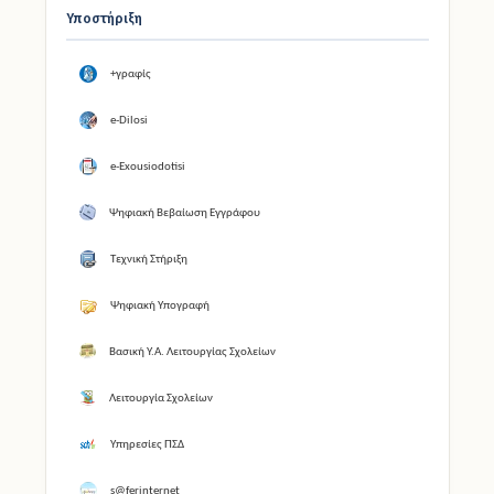
Υποστήριξη
+γραφίς
e-Dilosi
e-Exousiodotisi
Ψηφιακή Βεβαίωση Εγγράφου
Τεχνική Στήριξη
Ψηφιακή Υπογραφή
Βασική Υ.Α. Λειτουργίας Σχολείων
Λειτουργία Σχολείων
Υπηρεσίες ΠΣΔ
s@ferinternet