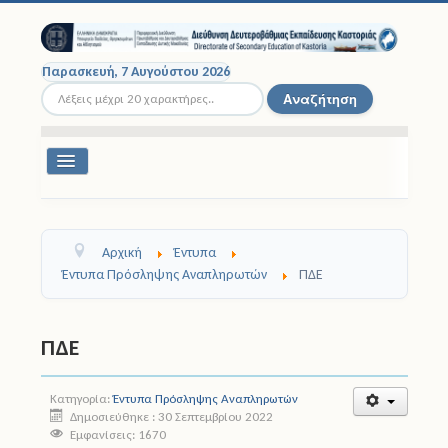
Παρασκευή, 7 Αυγούστου 2026
Αναζήτηση...
Αναζήτηση
Εναλλαγή
πλοήγησης
Διοικητική Δομή
Αρχική
Έντυπα
Σχολικές Μονάδες
Έντυπα Πρόσληψης Αναπληρωτών
ΠΔΕ
Εκπαιδευτικοί
ΠΔΕ
Μαθητές
Κατηγορία:
Έντυπα Πρόσληψης Αναπληρωτών
Σχολικές Εκδρομές
Δημοσιεύθηκε : 30 Σεπτεμβρίου 2022
Εμφανίσεις: 1670
Νομοθεσία