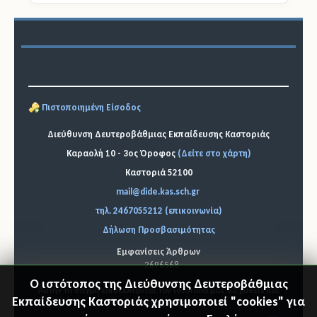
Πιστοποιημένη Είσοδος
Διεύθυνση Δευτεροβάθμιας Εκπαίδευσης Καστοριάς
Καραολή 10 - 3ος Όροφος
(Δείτε στο χάρτη)
Καστοριά 52100
mail@dide.kas.sch.gr
τηλ. 2467055212 (επικοινωνία)
Δήλωση Προσβασιμότητας
Εμφανίσεις Άρθρων
2696568
Ο ιστότοπος της Διεύθυνσης Δευτεροβάθμιας
Αυτήν τη στιγμή επισκέπτονται τον ιστότοπό μας 63 guests και
Εκπαίδευσης Καστοριάς χρησιμοποιεί "cookies" για
κανένα μέλος