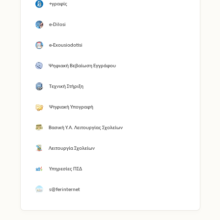
+γραφίς
e-Dilosi
e-Exousiodotisi
Ψηφιακή Βεβαίωση Εγγράφου
Τεχνική Στήριξη
Ψηφιακή Υπογραφή
Βασική Υ.Α. Λειτουργίας Σχολείων
Λειτουργία Σχολείων
Υπηρεσίες ΠΣΔ
s@ferinternet