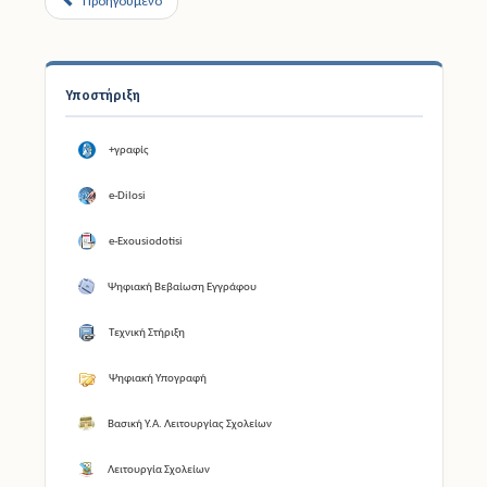
Προηγούμενο
Υποστήριξη
+γραφίς
e-Dilosi
e-Exousiodotisi
Ψηφιακή Βεβαίωση Εγγράφου
Τεχνική Στήριξη
Ψηφιακή Υπογραφή
Βασική Υ.Α. Λειτουργίας Σχολείων
Λειτουργία Σχολείων