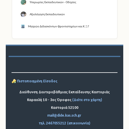
Υπερωρίες Εκπαιδευτικών - Οδηγίες
Αξιολόγηση Εκπαιδευτικών
Μητρώο Διδασκόντων Φροντιστηρίων και Κ.Ξ.Γ
Πιστοποιημένη Είσοδος
Διεύθυνση Δευτεροβάθμιας Εκπαίδευσης Καστοριάς
Καραολή 10 - 3ος Όροφος
(Δείτε στο χάρτη)
Καστοριά 52100
mail@dide.kas.sch.gr
τηλ. 2467055212 (επικοινωνία)