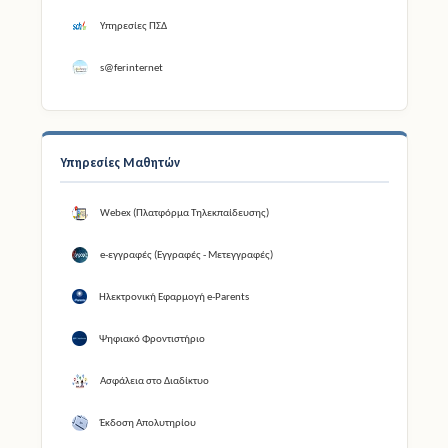
Υπηρεσίες ΠΣΔ
s@ferinternet
Υπηρεσίες Μαθητών
Webex (Πλατφόρμα Τηλεκπαίδευσης)
e-εγγραφές (Εγγραφές - Μετεγγραφές)
Ηλεκτρονική Εφαρμογή e-Parents
Ψηφιακό Φροντιστήριο
Ασφάλεια στο Διαδίκτυο
Έκδοση Απολυτηρίου