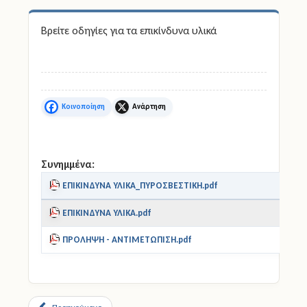
Άδειες
Βρείτε οδηγίες για τα επικίνδυνα υλικά
Έντυπα
Πολιτική Προστασία
Facebook
X
Ηλεκτρονικές Υπηρεσίες
Επικοινωνία
Συνημμένα:
ΕΠΙΚΙΝΔΥΝΑ ΥΛΙΚΑ_ΠΥΡΟΣΒΕΣΤΙΚΗ.pdf
ΕΠΙΚΙΝΔΥΝΑ ΥΛΙΚΑ.pdf
ΠΡΟΛΗΨΗ - ΑΝΤΙΜΕΤΩΠΙΣΗ.pdf