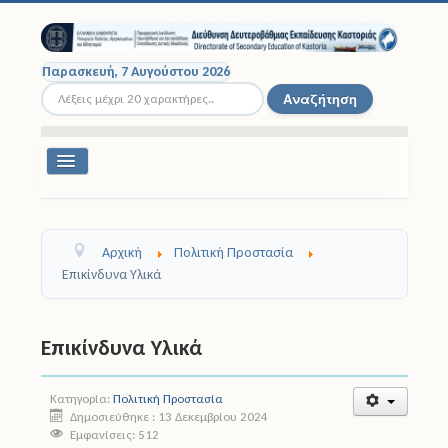
Παρασκευή, 7 Αυγούστου 2026
Αναζήτηση...
Αναζήτηση
Εναλλαγή
πλοήγησης
Διοικητική Δομή
Αρχική
Πολιτική Προστασία
Σχολικές Μονάδες
Επικίνδυνα Υλικά
Εκπαιδευτικοί
Επικίνδυνα Υλικά
Μαθητές
Κατηγορία:
Πολιτική Προστασία
Σχολικές Εκδρομές
Δημοσιεύθηκε : 13 Δεκεμβρίου 2024
Εμφανίσεις: 512
Νομοθεσία