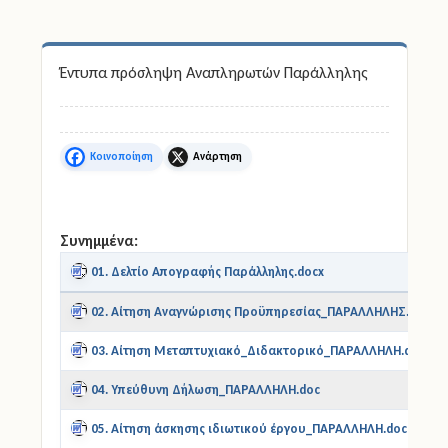
Άδειες
Έντυπα πρόσληψη Αναπληρωτών Παράλληλης
Έντυπα
Πολιτική Προστασία
Facebook
X
Ηλεκτρονικές Υπηρεσίες
Επικοινωνία
Συνημμένα:
01. Δελτίο Απογραφής Παράλληλης.docx
02. Αίτηση Αναγνώρισης Προϋπηρεσίας_ΠΑΡΑΛΛΗΛΗΣ.doc
03. Αίτηση Μεταπτυχιακό_Διδακτορικό_ΠΑΡΑΛΛΗΛΗ.doc
04. Υπεύθυνη Δήλωση_ΠΑΡΑΛΛΗΛΗ.doc
05. Αίτηση άσκησης ιδιωτικού έργου_ΠΑΡΑΛΛΗΛΗ.doc