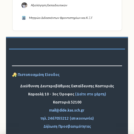
Αξιολόγηση Εκπαιδευτικών
Μητρώο Διδασκόντων Φροντιστηρίων και Κ.Ξ.Γ
Πιστοποιημένη Είσοδος
Διεύθυνση Δευτεροβάθμιας Εκπαίδευσης Καστοριάς
Καραολή 10 - 3ος Όροφος
(Δείτε στο χάρτη)
Καστοριά 52100
mail@dide.kas.sch.gr
τηλ. 2467055212 (επικοινωνία)
Δήλωση Προσβασιμότητας