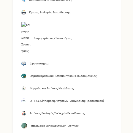
Μισθοδοσία Online (Μέσω ΕΑΠ)
Κρίσεις Στελεχών Εκπαίδευσης
Επιμορφώσεις - Συναντήσεις
Φροντιστήρια
Θέματα Κρατικού Πιστοποιητικού Γλωσσομάθειας
Μητρώο και Αιτήσεις Μετάθεσης
Ο.Π.Σ.Υ.Δ (Υποβολή Αιτήσεων - Διαχείριση Προσωπικού)
Αιτήσεις Επιλογής Στελεχών Εκπαίδευσης
Υπερωρίες Εκπαιδευτικών - Οδηγίες