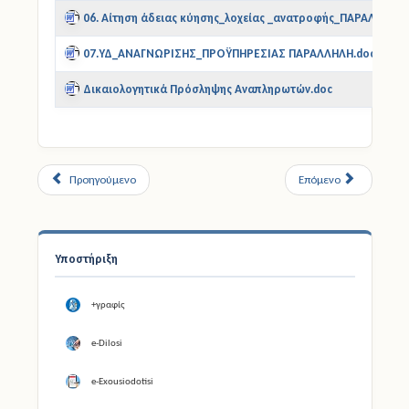
06. Αίτηση άδειας κύησης_λοχείας _ανατροφής_ΠΑΡΑΛΛΗΛΗ.
07.ΥΔ_ΑΝΑΓΝΩΡΙΣΗΣ_ΠΡΟΫΠΗΡΕΣΙΑΣ ΠΑΡΑΛΛΗΛΗ.doc
Δικαιολογητικά Πρόσληψης Αναπληρωτών.doc
Προηγούμενο
Επόμενο
Υποστήριξη
+γραφίς
e-Dilosi
e-Exousiodotisi