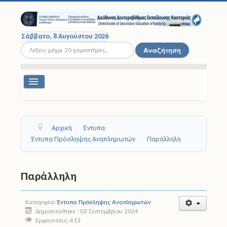
Σάββατο, 8 Αυγούστου 2026
Αναζήτηση...
Αναζήτηση
Εναλλαγή
πλοήγησης
Διοικητική Δομή
Αρχική
Έντυπα
Σχολικές Μονάδες
Έντυπα Πρόσληψης Αναπληρωτών
Παράλληλη
Εκπαιδευτικοί
Παράλληλη
Μαθητές
Κατηγορία:
Έντυπα Πρόσληψης Αναπληρωτών
Σχολικές Εκδρομές
Δημοσιεύθηκε : 03 Σεπτεμβρίου 2024
Εμφανίσεις: 413
Νομοθεσία