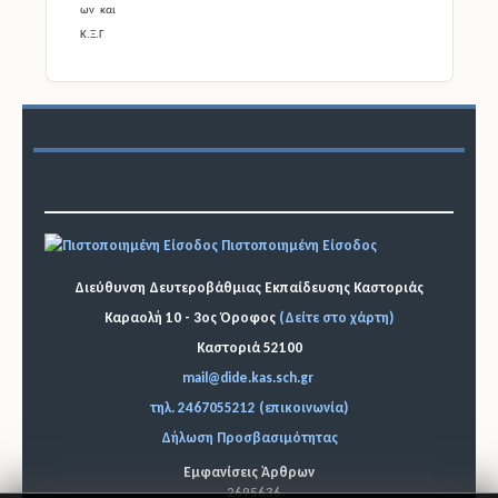
Πιστοποιημένη Είσοδος
Διεύθυνση Δευτεροβάθμιας Εκπαίδευσης Καστοριάς
Καραολή 10 - 3ος Όροφος
(Δείτε στο χάρτη)
Καστοριά 52100
mail@dide.kas.sch.gr
τηλ. 2467055212 (επικοινωνία)
Δήλωση Προσβασιμότητας
Εμφανίσεις Άρθρων
2695636