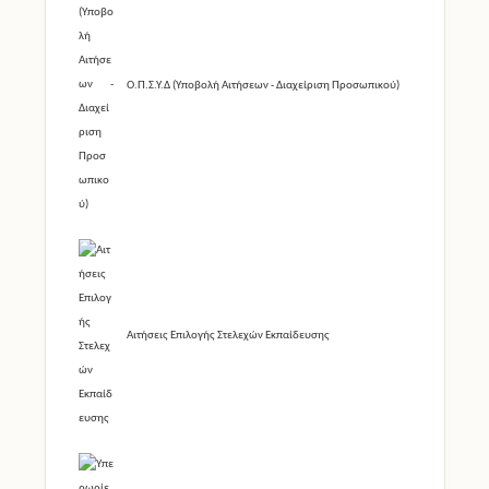
Ο.Π.Σ.Υ.Δ (Υποβολή Αιτήσεων - Διαχείριση Προσωπικού)
Αιτήσεις Επιλογής Στελεχών Εκπαίδευσης