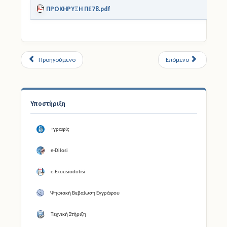
ΠΡΟΚΗΡΥΞΗ ΠΕ78.pdf
Προηγούμενο
Επόμενο
Υποστήριξη
+γραφίς
e-Dilosi
e-Exousiodotisi
Ψηφιακή Βεβαίωση Εγγράφου
Τεχνική Στήριξη