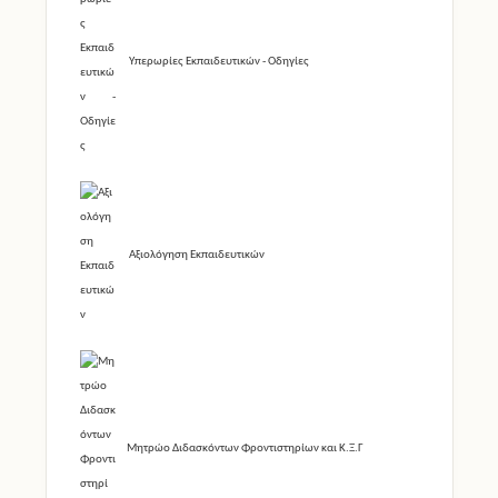
Υπερωρίες Εκπαιδευτικών - Οδηγίες
Αξιολόγηση Εκπαιδευτικών
Μητρώο Διδασκόντων Φροντιστηρίων και Κ.Ξ.Γ