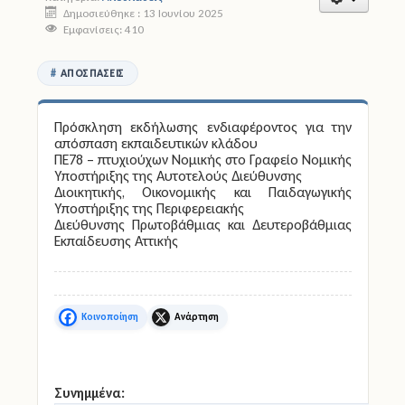
Δημοσιεύθηκε : 13 Ιουνίου 2025
Εμφανίσεις: 410
Άδειες
ΑΠΟΣΠΆΣΕΙΣ
Έντυπα
Πολιτική Προστασία
Πρόσκληση εκδήλωσης ενδιαφέροντος για την
απόσπαση εκπαιδευτικών κλάδου
Ηλεκτρονικές Υπηρεσίες
ΠΕ78 – πτυχιούχων Νομικής στο Γραφείο Νομικής
Υποστήριξης της Αυτοτελούς Διεύθυνσης
Διοικητικής, Οικονομικής και Παιδαγωγικής
Επικοινωνία
Υποστήριξης της Περιφερειακής
Διεύθυνσης Πρωτοβάθμιας και Δευτεροβάθμιας
Εκπαίδευσης Αττικής
Facebook
X
Συνημμένα: