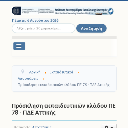
Πέμπτη, 6 Αυγούστου 2026
Αναζήτηση...
Αναζήτηση
Εναλλαγή
πλοήγησης
Διοικητική Δομή
Αρχική
Εκπαιδευτικοί
Σχολικές Μονάδες
Αποσπάσεις
Πρόσκληση εκπαιδευτικών κλάδου ΠΕ 78 - ΠΔΕ Αττικής
Εκπαιδευτικοί
Μαθητές
Πρόσκληση εκπαιδευτικών κλάδου ΠΕ
78 - ΠΔΕ Αττικής
Σχολικές Εκδρομές
Νομοθεσία
Κατηγορία:
Αποσπάσεις