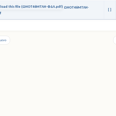
ΩΗΟΤ46ΜΤΛΗ-
[ ]
f
μενο