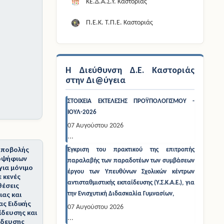
ΚΕ.Δ.Α.Σ.Υ. Καστοριάς
Π.Ε.Κ. Τ.Π.Ε. Καστοριάς
Η Διεύθυνση Δ.Ε. Καστοριάς
στην Δι@ύγεια
ΣΤΟΙΧΕΙΑ ΕΚΤΕΛΕΣΗΣ ΠΡΟΫΠΟΛΟΓΙΣΜΟΥ -
ΙΟΥΛ-2026
07 Αυγούστου 2026
...
υποβολής
Έγκριση του πρακτικού της επιτροπής
οψήφιων
παραλαβής των παραδοτέων των συμβάσεων
για μόνιμο
έργου των Υπευθύνων Σχολικών κέντρων
 κενές
αντισταθμιστικής εκπαίδευσης (Υ.Σ.Κ.Α.Ε.), για
θέσεις
ας και
την Ενισχυτική Διδασκαλία Γυμνασίων,
ς Ειδικής
07 Αυγούστου 2026
ίδευσης και
...
αίδευσης