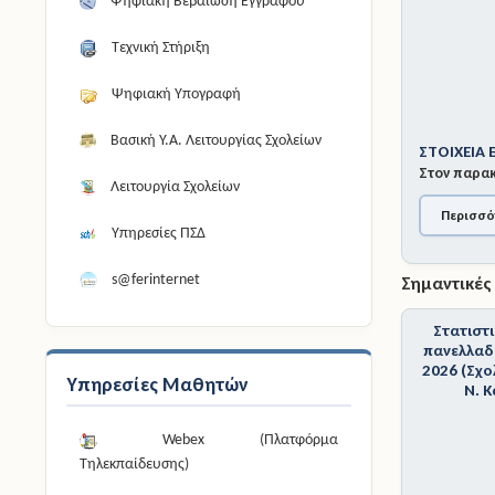
Ψηφιακή Βεβαίωση Εγγράφου
Τεχνική Στήριξη
Ψηφιακή Υπογραφή
Βασική Υ.Α. Λειτουργίας Σχολείων
ΣΤΟΙΧΕΙΑ
Στον παρακ
Λειτουργία Σχολείων
Περισσό
Υπηρεσίες ΠΣΔ
s@ferinternet
Σημαντικές
Στατιστ
πανελλαδ
2026 (Σχ
Υπηρεσίες Μαθητών
Ν. 
Webex (Πλατφόρμα
Τηλεκπαίδευσης)