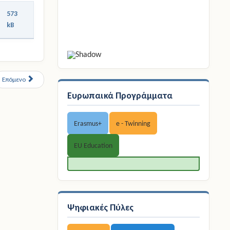
573
kB
Επόμενο
Ευρωπαικά Προγράμματα
Erasmus+
e - Twinning
EU Education
Ψηφιακές Πύλες