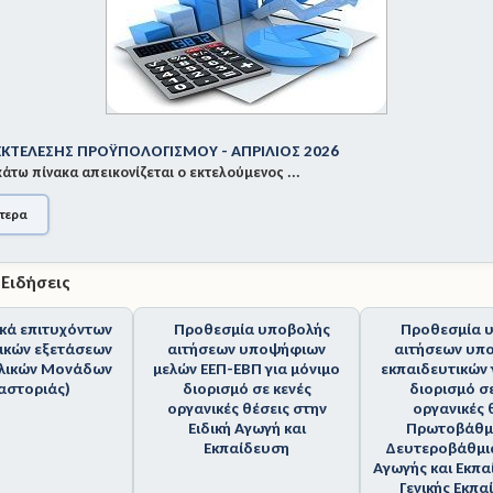
 ΕΚΤΕΛΕΣΗΣ ΠΡΟΫΠΟΛΟΓΙΣΜΟΥ - ΑΠΡΙΛΙΟΣ 2026
άτω πίνακα απεικονίζεται ο εκτελούμενος ...
τερα
 Ειδήσεις
ικά επιτυχόντων
Προθεσμία υποβολής
Προθεσμία 
ικών εξετάσεων
αιτήσεων υποψήφιων
αιτήσεων υπ
ολικών Μονάδων
μελών ΕΕΠ-ΕΒΠ για μόνιμο
εκπαιδευτικών 
Καστοριάς)
διορισμό σε κενές
διορισμό σε
οργανικές θέσεις στην
οργανικές 
Ειδική Αγωγή και
Πρωτοβάθμι
Εκπαίδευση
Δευτεροβάθμια
Αγωγής και Εκπα
Γενικής Εκπ