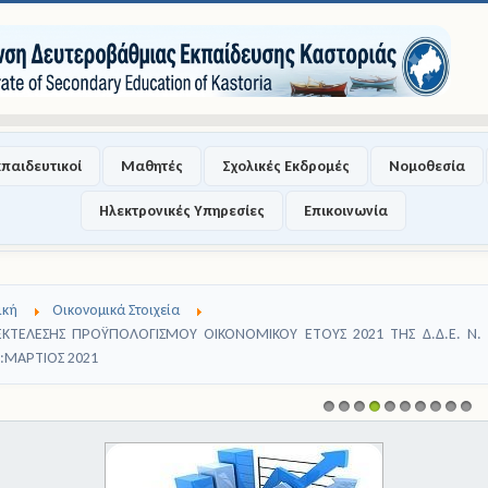
κπαιδευτικοί
Μαθητές
Σχολικές Εκδρομές
Νομοθεσία
Ηλεκτρονικές Υπηρεσίες
Επικοινωνία
ική
Οικονομικά Στοιχεία
 ΕΚΤΕΛΕΣΗΣ ΠΡΟΫΠΟΛΟΓΙΣΜΟΥ ΟΙΚΟΝΟΜΙΚΟΥ ΕΤΟΥΣ 2021 ΤΗΣ Δ.Δ.Ε. Ν. 
:ΜΑΡΤΙΟΣ 2021
1
2
3
4
5
6
7
8
9
1
0