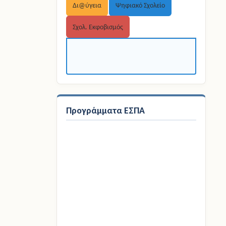
Δι@ύγεια
Ψηφιακό Σχολείο
Σχολ. Εκφοβισμός
Προγράμματα ΕΣΠΑ