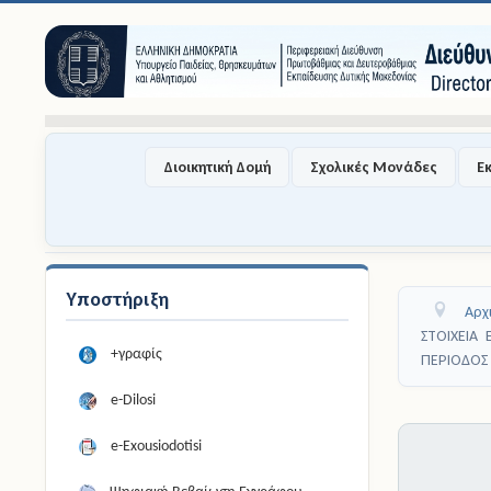
Διοικητική Δομή
Σχολικές Μονάδες
Ε
Υποστήριξη
Αρχ
ΣΤΟΙΧΕΙΑ
+γραφίς
ΠΕΡΙΟΔΟΣ 
e-Dilosi
e-Exousiodotisi