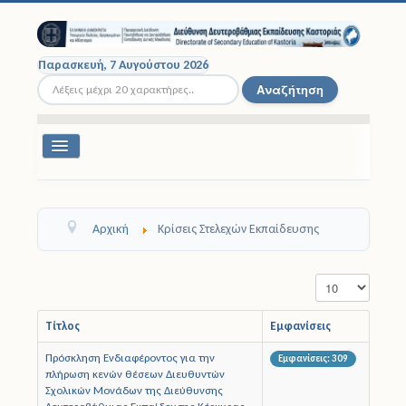
Παρασκευή, 7 Αυγούστου 2026
Αναζήτηση...
Αναζήτηση
Εναλλαγή
πλοήγησης
Διοικητική Δομή
Αρχική
Κρίσεις Στελεχών Εκπαίδευσης
Σχολικές Μονάδες
Εμφάνιση #
Εκπαιδευτικοί
Μαθητές
Τίτλος
Εμφανίσεις
Πρόσκληση Ενδιαφέροντος για την
Εμφανίσεις: 309
Σχολικές Εκδρομές
πλήρωση κενών θέσεων Διευθυντών
Σχολικών Μονάδων της Διεύθυνσης
Νομοθεσία