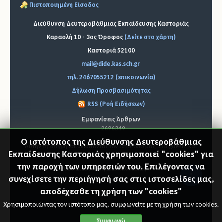
Πιστοποιημένη Είσοδος
Διεύθυνση Δευτεροβάθμιας Εκπαίδευσης Καστοριάς
Καραολή 10 - 3ος Όροφος
(Δείτε στο χάρτη)
Καστοριά 52100
mail@dide.kas.sch.gr
τηλ. 2467055212 (επικοινωνία)
Δήλωση Προσβασιμότητας
RSS (Ροή Ειδήσεων)
Εμφανίσεις Άρθρων
2696349
Ο ιστότοπος της Διεύθυνσης Δευτεροβάθμιας
Αυτήν τη στιγμή επισκέπτονται τον ιστότοπό μας 118 guests και
Εκπαίδευσης Καστοριάς χρησιμοποιεί "cookies" για
κανένα μέλος
την παροχή των υπηρεσιών του. Επιλέγοντας να
© 2026 Διεύθυνση Δ.Ε. Καστοριάς
"Επιστ
συνεχίσετε την περιήγησή σας στις ιστοσελίδες μας,
αποδέχεσθε τη χρήση των "cookies"
ροφή
Χρησιμοποιώντας τον ιστότοπο μας, συμφωνείτε με τη χρήση των cookies.
στη
Συμφωνώ