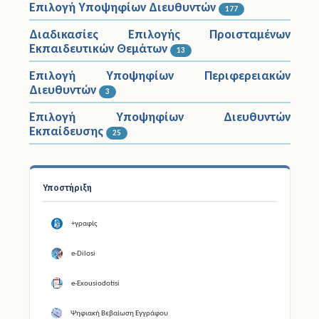
Επιλογή Υποψηφίων Διευθυντών
177
Διαδικασίες Επιλογής Προισταμένων
Εκπαιδευτικών Θεμάτων
13
Επιλογή Υποψηφίων Περιφερειακών
Διευθυντών
3
Επιλογή Υποψηφίων Διευθυντών
Εκπαίδευσης
25
Υποστήριξη
+γραφίς
e-Dilosi
e-Exousiodotisi
Ψηφιακή Βεβαίωση Εγγράφου