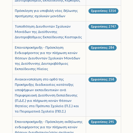
Δευτεροβάθμιας Εκπαίδευσης Κέρκυρας
Πρόσκληση για υποβολή νέας δήλωσης
Εμφανίσεις: 1314
Άδειες
προτίμησης σχολικών μονάδων
Έντυπα
Τοποθέτηση Διευθυντών Σχολικών
Εμφανίσεις: 2747
Μονάδων της Διεύθυνσης
Δευτεροβάθμιας Εκπαίδευσης Καστοριάς
Πολιτική Προστασία
Επαναπροκήρυξη - Πρόσκληση
Εμφανίσεις: 284
Ηλεκτρονικές Υπηρεσίες
Ενδιαφέροντος για την πλήρωση κενών
θέσεων Διευθυντών Σχολικών Μονάδων
της Διεύθυνσης Δευτεροβάθμιας
Επικοινωνία
Εκπαίδευσης Ηλείας
Ανακοινοποίηση στο ορθό της
Εμφανίσεις: 256
Προκήρυξης διαδικασίας κατάταξης
υποψήφιων εκπαιδευτικών ανά
Περιφερειακή Διεύθυνση Εκπαίδευσης
(Π.Δ.Ε.) για πλήρωση κενών θέσεων
θητείας στα Πρότυπα Σχολεία (Π.Σ.) και
τα Πειραματικά Σχολεία (ΠΕΙ.Σ.)
Επαναπροκήρυξη - Πρόσκληση εκδήλωσης
Εμφανίσεις: 295
ενδιαφέροντος για την πλήρωση κενών
θέσεων Διευθντριών/ντών σχολικών