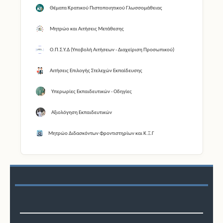
Θέματα Κρατικού Πιστοποιητικού Γλωσσομάθειας
Μητρώο και Αιτήσεις Μετάθεσης
Ο.Π.Σ.Υ.Δ (Υποβολή Αιτήσεων - Διαχείριση Προσωπικού)
Αιτήσεις Επιλογής Στελεχών Εκπαίδευσης
Υπερωρίες Εκπαιδευτικών - Οδηγίες
Αξιολόγηση Εκπαιδευτικών
Μητρώο Διδασκόντων Φροντιστηρίων και Κ.Ξ.Γ