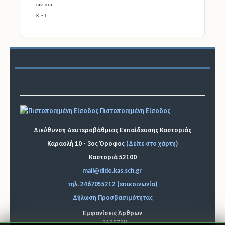
Πιστοποιημένη Είσοδος
Διεύθυνση Δευτεροβάθμιας Εκπαίδευσης Καστοριάς
Καραολή 10 - 3ος Όροφος
(Δείτε στο χάρτη)
Καστοριά 52100
mail@dide.kas.sch.gr
τηλ. 2467055212 (επικοινωνία)
Δήλωση Προσβασιμότητας
Εμφανίσεις Άρθρων
2695728