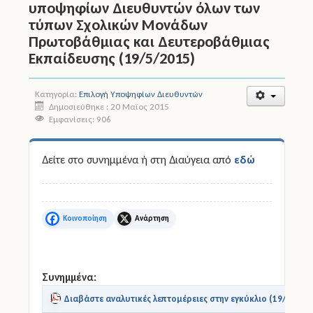
υποψηφίων Διευθυντών όλων των
τύπων Σχολικών Μονάδων
Άδειες
Πρωτοβάθμιας και Δευτεροβάθμιας
Εκπαίδευσης (19/5/2015)
Έντυπα
Πολιτική Προστασία
Κατηγορία:
Επιλογή Υποψηφίων Διευθυντών
Δημοσιεύθηκε : 20 Μαϊος 2015
Εμφανίσεις: 906
Ηλεκτρονικές Υπηρεσίες
Επικοινωνία
Δείτε στο συνημμένα ή στη Διαύγεια από
εδώ
Facebook
X
Συνημμένα:
Διαβάστε αναλυτικές λεπτομέρειες στην εγκύκλιο (19/5/201