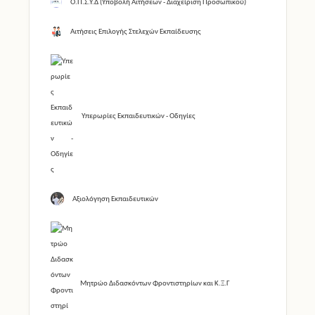
Ο.Π.Σ.Υ.Δ (Υποβολή Αιτήσεων - Διαχείριση Προσωπικού)
Αιτήσεις Επιλογής Στελεχών Εκπαίδευσης
Υπερωρίες Εκπαιδευτικών - Οδηγίες
Αξιολόγηση Εκπαιδευτικών
Μητρώο Διδασκόντων Φροντιστηρίων και Κ.Ξ.Γ