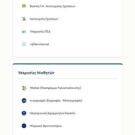
Βασική Υ.Α. Λειτουργίας Σχολείων
Λειτουργία Σχολείων
Υπηρεσίες ΠΣΔ
s@ferinternet
Υπηρεσίες Μαθητών
Webex (Πλατφόρμα Τηλεκπαίδευσης)
e-εγγραφές (Εγγραφές - Μετεγγραφές)
Ηλεκτρονική Εφαρμογή e-Parents
Ψηφιακό Φροντιστήριο