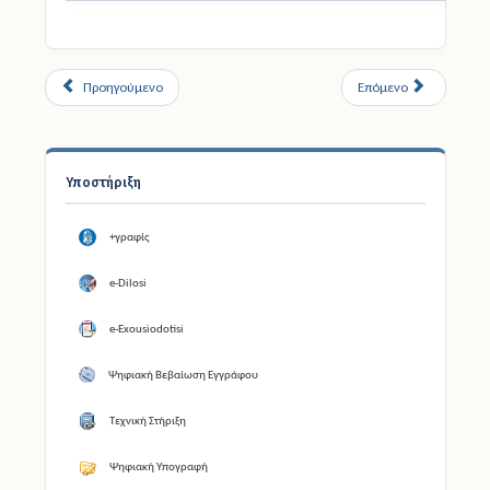
Προηγούμενο
Επόμενο
Υποστήριξη
+γραφίς
e-Dilosi
e-Exousiodotisi
Ψηφιακή Βεβαίωση Εγγράφου
Τεχνική Στήριξη
Ψηφιακή Υπογραφή