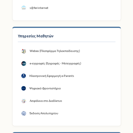
s@ferinternet
Υπηρεσίες Μαθητών
Webex (Πλατφόρμα Τηλεκπαίδευσης)
e-εγγραφές (Εγγραφές - Μετεγγραφές)
Ηλεκτρονική Εφαρμογή e-Parents
Ψηφιακό Φροντιστήριο
Ασφάλεια στο Διαδίκτυο
Έκδοση Απολυτηρίου