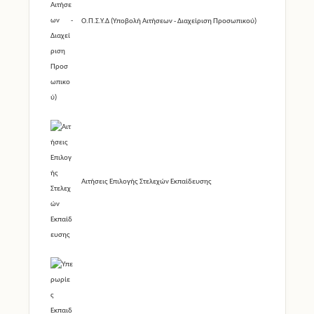
Ο.Π.Σ.Υ.Δ (Υποβολή Αιτήσεων - Διαχείριση Προσωπικού)
Αιτήσεις Επιλογής Στελεχών Εκπαίδευσης