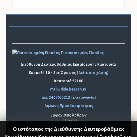
Πιστοποιημένη Είσοδος
Διεύθυνση Δευτεροβάθμιας Εκπαίδευσης Καστοριάς
Καραολή 10 - 3ος Όροφος
(Δείτε στο χάρτη)
Καστοριά 52100
mail@dide.kas.sch.gr
τηλ. 2467055212 (επικοινωνία)
Δήλωση Προσβασιμότητας
Εμφανίσεις Άρθρων
2696521
Ο ιστότοπος της Διεύθυνσης Δευτεροβάθμιας
Αυτήν τη στιγμή επισκέπτονται τον ιστότοπό μας 46 guests και
Εκπαίδευσης Καστοριάς χρησιμοποιεί "cookies" για