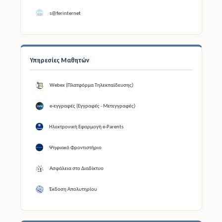
s@ferinternet
Υπηρεσίες Μαθητών
Webex (Πλατφόρμα Τηλεκπαίδευσης)
e-εγγραφές (Εγγραφές - Μετεγγραφές)
Ηλεκτρονική Εφαρμογή e-Parents
Ψηφιακό Φροντιστήριο
Ασφάλεια στο Διαδίκτυο
Έκδοση Απολυτηρίου