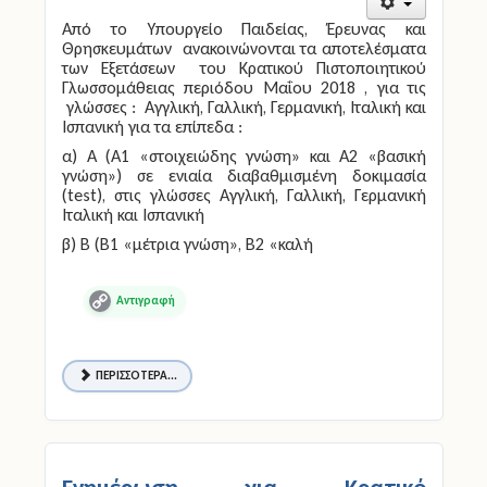
Από το Υπουργείο Παιδείας, Έρευνας και
Θρησκευμάτων ανακοινώνονται τα αποτελέσματα
των Εξετάσεων του Κρατικού Πιστοποιητικού
Γλωσσομάθειας περιόδου Μαΐου 2018 , για τις
γλώσσες : Αγγλική, Γαλλική, Γερμανική, Ιταλική και
Ισπανική για τα επίπεδα :
α) Α (Α1 «στοιχειώδης γνώση» και Α2 «βασική
γνώση») σε ενιαία διαβαθμισμένη δοκιμασία
(test), στις γλώσσες Αγγλική, Γαλλική, Γερμανική
Ιταλική και Ισπανική
β) Β (Β1 «μέτρια γνώση», Β2 «καλή
Copy
Link
ΠΕΡΙΣΣΌΤΕΡΑ...