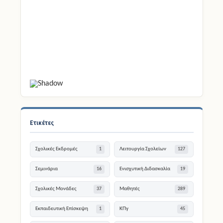
Ετικέτες
Σχολικές Εκδρομές
Λειτουργία Σχολείων
1
127
Σεμινάρια
Ενισχυτική Διδασκαλία
16
19
Σχολικές Μονάδες
Μαθητές
37
289
Εκπαιδευτική Επίσκεψη
ΚΠγ
1
45