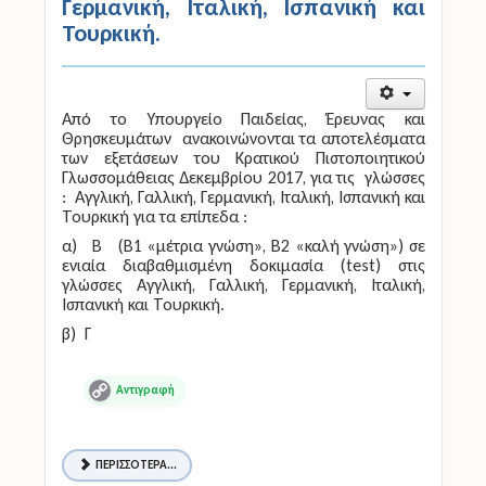
Γερμανική, Ιταλική, Ισπανική και
Τουρκική.
Από το Υπουργείο Παιδείας, Έρευνας και
Θρησκευμάτων ανακοινώνονται τα αποτελέσματα
των εξετάσεων του Κρατικού Πιστοποιητικού
Γλωσσομάθειας Δεκεμβρίου 2017, για τις γλώσσες
: Αγγλική, Γαλλική, Γερμανική, Ιταλική, Ισπανική και
Τουρκική για τα επίπεδα :
α) Β (Β1 «μέτρια γνώση», Β2 «καλή γνώση») σε
ενιαία διαβαθμισμένη δοκιμασία (test) στις
γλώσσες Αγγλική, Γαλλική, Γερμανική, Ιταλική,
Ισπανική και Τουρκική.
β) Γ
Copy
Link
ΠΕΡΙΣΣΌΤΕΡΑ...