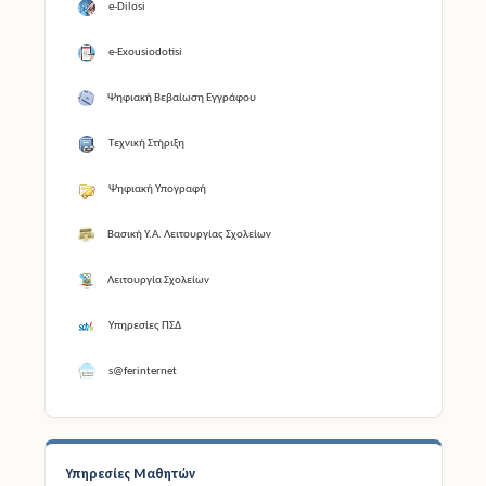
e-Dilosi
e-Exousiodotisi
Ψηφιακή Βεβαίωση Εγγράφου
Τεχνική Στήριξη
Ψηφιακή Υπογραφή
Βασική Υ.Α. Λειτουργίας Σχολείων
Λειτουργία Σχολείων
Υπηρεσίες ΠΣΔ
s@ferinternet
Υπηρεσίες Μαθητών