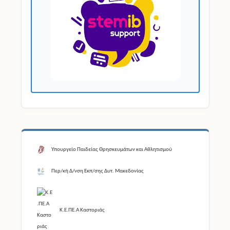
Υπουργείο Παιδείας Θρησκευμάτων και Αθλητισμού
Περ/κή Δ/νση Εκπ/σης Δυτ. Μακεδονίας
Κ.Ε.ΠΕ.Α Καστοριάς