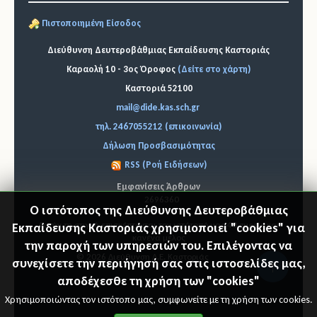
Πιστοποιημένη Είσοδος
Διεύθυνση Δευτεροβάθμιας Εκπαίδευσης Καστοριάς
Καραολή 10 - 3ος Όροφος
(Δείτε στο χάρτη)
Καστοριά 52100
mail@dide.kas.sch.gr
τηλ. 2467055212 (επικοινωνία)
Δήλωση Προσβασιμότητας
RSS (Ροή Ειδήσεων)
Εμφανίσεις Άρθρων
2696360
Ο ιστότοπος της Διεύθυνσης Δευτεροβάθμιας
Εκπαίδευσης Καστοριάς χρησιμοποιεί "cookies" για
Αυτήν τη στιγμή επισκέπτονται τον ιστότοπό μας 40 guests και
κανένα μέλος
την παροχή των υπηρεσιών του. Επιλέγοντας να
συνεχίσετε την περιήγησή σας στις ιστοσελίδες μας,
© 2026 Διεύθυνση Δ.Ε. Καστοριάς
"Επιστ
αποδέχεσθε τη χρήση των "cookies"
Χρησιμοποιώντας τον ιστότοπο μας, συμφωνείτε με τη χρήση των cookies.
ροφή