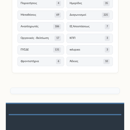
Παραιτήσεις
Ημερίδες
4
35
Μεταθέσεις
Διαγωνισμοί
69
225
Αναπληρωτές
Εξ Αποστάσεως
186
7
Οργανικές - Βελτίωση
ΚΠΠ
17
3
ΠΥΣΔΕ
edupass
131
3
Φροντιστήρια
Άδειες
6
10