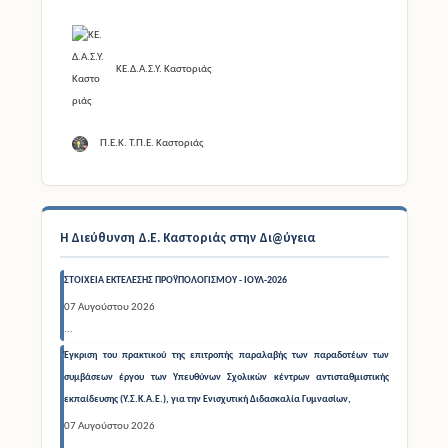
ΚΕ.Δ.Α.Σ.Υ. Καστοριάς
Π.Ε.Κ. Τ.Π.Ε. Καστοριάς
Η Διεύθυνση Δ.Ε. Καστοριάς στην Δι@ύγεια
ΣΤΟΙΧΕΙΑ ΕΚΤΕΛΕΣΗΣ ΠΡΟΫΠΟΛΟΓΙΣΜΟΥ - ΙΟΥΛ-2026
07 Αυγούστου 2026
...
Έγκριση του πρακτικού της επιτροπής παραλαβής των παραδοτέων των
συμβάσεων έργου των Υπευθύνων Σχολικών κέντρων αντισταθμιστικής
εκπαίδευσης (Υ.Σ.Κ.Α.Ε.), για την Ενισχυτική Διδασκαλία Γυμνασίων,
07 Αυγούστου 2026