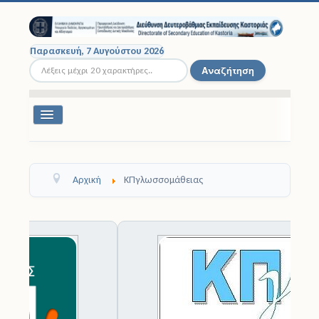
Παρασκευή, 7 Αυγούστου 2026
Αναζήτηση...
Αναζήτηση
Εναλλαγή
πλοήγησης
Διοικητική Δομή
Αρχική
ΚΠγλωσσομάθειας
Σχολικές Μονάδες
Εκπαιδευτικοί
1
2
3
4
5
6
7
8
9
1
0
Μαθητές
Σχολικές Εκδρομές
Νομοθεσία