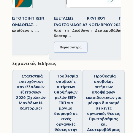
Άδειες
ΕΞΕΤΆΣΕΙΣ ΚΡΑΤΙΚΟΎ ΠΙΣΤΟΠΟΙΗΤΙΚΟΎ
ΓΛΩΣΣΟΜΆΘΕΙΑΣ ΝΟΕΜΒΡΊΟΥ 2025
Έντυπα
Από τη Διεύθυνση Δευτεροβάθμιας Εκπαίδευσης
Καστορ...
Πολιτική Προστασία
Περισσότερα
Ηλεκτρονικές Υπηρεσίες
Επικοινωνία
Σημαντικές Ειδήσεις
Στατιστικά
Προθεσμία
Προθεσμία
επιτυχόντων
υποβολής
υποβολής
πανελλαδικών
αιτήσεων
αιτήσεων
εξετάσεων
υποψήφιων
υποψήφιων
2026 (Σχολικών
μελών ΕΕΠ-
εκπαιδευτικών για
Μονάδων Ν.
ΕΒΠ για
μόνιμο διορισμό
Καστοριάς)
μόνιμο
σε κενές
διορισμό σε
οργανικές θέσεις
κενές
Πρωτοβάθμιας
οργανικές
και
θέσεις στην
Δευτεροβάθμιας