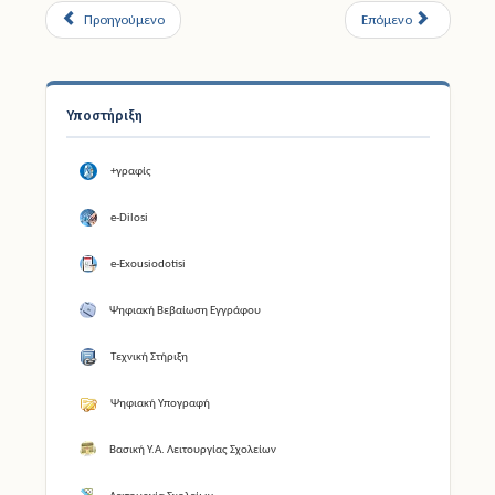
Προηγούμενο
Επόμενο
Υποστήριξη
+γραφίς
e-Dilosi
e-Exousiodotisi
Ψηφιακή Βεβαίωση Εγγράφου
Τεχνική Στήριξη
Ψηφιακή Υπογραφή
Βασική Υ.Α. Λειτουργίας Σχολείων