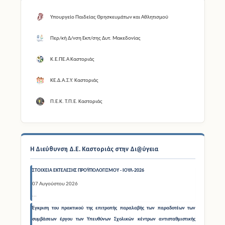
Υπουργείο Παιδείας Θρησκευμάτων και Αθλητισμού
Περ/κή Δ/νση Εκπ/σης Δυτ. Μακεδονίας
Κ.Ε.ΠΕ.Α Καστοριάς
ΚΕ.Δ.Α.Σ.Υ. Καστοριάς
Π.Ε.Κ. Τ.Π.Ε. Καστοριάς
Η Διεύθυνση Δ.Ε. Καστοριάς στην Δι@ύγεια
ΣΤΟΙΧΕΙΑ ΕΚΤΕΛΕΣΗΣ ΠΡΟΫΠΟΛΟΓΙΣΜΟΥ - ΙΟΥΛ-2026
07 Αυγούστου 2026
...
Έγκριση του πρακτικού της επιτροπής παραλαβής των παραδοτέων των
συμβάσεων έργου των Υπευθύνων Σχολικών κέντρων αντισταθμιστικής