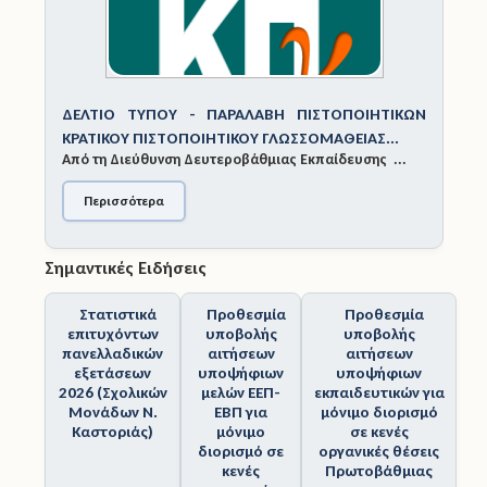
Άδειες
Έντυπα
ΔΕΛΤΙΟ ΤΥΠΟΥ - ΠΑΡΑΛΑΒΗ ΠΙΣΤΟΠΟΙΗΤΙΚΩΝ
ΚΡΑΤΙΚΟΥ ΠΙΣΤΟΠΟΙΗΤΙΚΟΥ ΓΛΩΣΣΟΜΑΘΕΙΑΣ...
Πολιτική Προστασία
Από τη Διεύθυνση Δευτεροβάθμιας Εκπαίδευσης ...
Ηλεκτρονικές Υπηρεσίες
Περισσότερα
Επικοινωνία
Σημαντικές Ειδήσεις
Στατιστικά
Προθεσμία
Προθεσμία
επιτυχόντων
υποβολής
υποβολής
πανελλαδικών
αιτήσεων
αιτήσεων
εξετάσεων
υποψήφιων
υποψήφιων
2026 (Σχολικών
μελών ΕΕΠ-
εκπαιδευτικών για
Μονάδων Ν.
ΕΒΠ για
μόνιμο διορισμό
Καστοριάς)
μόνιμο
σε κενές
διορισμό σε
οργανικές θέσεις
κενές
Πρωτοβάθμιας