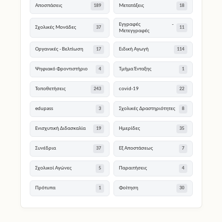
Αποσπάσεις
Μετατάξεις
189
18
Εγγραφές -
Σχολικές Μονάδες
37
11
Μετεγγραφές
Οργανικές - Βελτίωση
Ειδική Αγωγή
17
114
Ψηφιακό Φροντιστήριο
Τμήμα Ένταξης
4
1
Τοποθετήσεις
covid-19
243
22
edupass
Σχολικές Δραστηριότητες
3
8
Ενισχυτική Διδασκαλία
Ημερίδες
19
35
Συνέδρια
Εξ Αποστάσεως
37
7
Σχολικοί Αγώνες
Παραιτήσεις
5
4
Πρότυπα
Φοίτηση
1
30