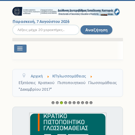
Παρασκευή, 7 Αυγούστου 2026
Αναζήτηση...
Αναζήτηση
Εναλλαγή
πλοήγησης
Διοικητική Δομή
Αρχική
ΚΠγλωσσομάθειας
Σχολικές Μονάδες
Εξετάσεις Κρατικού Πιστοποιητικού Γλωσσομάθειας
"Δεκεμβρίου 2017"
Εκπαιδευτικοί
Μαθητές
1
2
3
4
5
6
7
8
9
1
0
Σχολικές Εκδρομές
Νομοθεσία