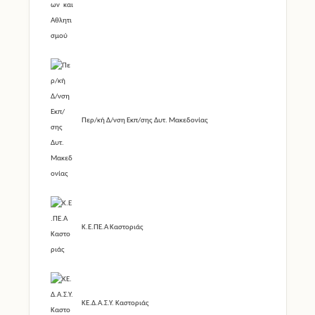
Περ/κή Δ/νση Εκπ/σης Δυτ. Μακεδονίας
Κ.Ε.ΠΕ.Α Καστοριάς
ΚΕ.Δ.Α.Σ.Υ. Καστοριάς