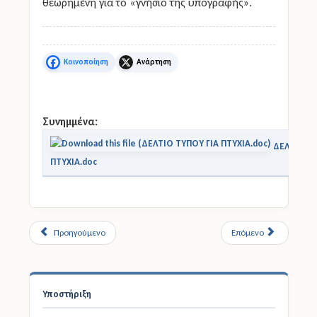
εξουσιοδοτημένα ?ε υπεύθυνη δήλωση,
θεωρημένη για το «γνήσιο της υπογραφής».
Facebook
X
Συνημμένα:
ΔΕΛΤΙΟ ΤΥ
ΠΤΥΧΙΑ.doc
Προηγούμενο
Επόμενο
Υποστήριξη