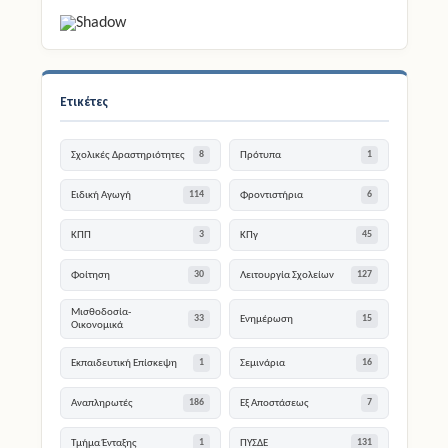
Ετικέτες
Σχολικές Δραστηριότητες
Πρότυπα
8
1
Ειδική Αγωγή
Φροντιστήρια
114
6
ΚΠΠ
ΚΠγ
3
45
Φοίτηση
Λειτουργία Σχολείων
30
127
Μισθοδοσία-
Ενημέρωση
33
15
Οικονομικά
Εκπαιδευτική Επίσκεψη
Σεμινάρια
1
16
Αναπληρωτές
Εξ Αποστάσεως
186
7