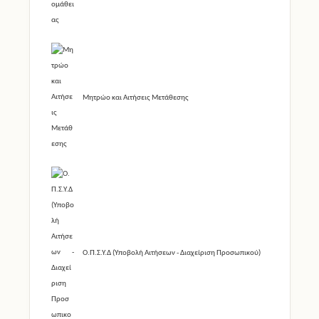
Μητρώο και Αιτήσεις Μετάθεσης
Ο.Π.Σ.Υ.Δ (Υποβολή Αιτήσεων - Διαχείριση Προσωπικού)