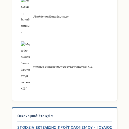
Αξιολόγηση Εκπαιδευτικών
Μητρώο Διδασκόντων Φροντιστηρίων και Κ.Ξ.Γ
Οικονομικά Στοιχεία