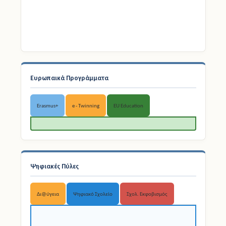
Ευρωπαικά Προγράμματα
Erasmus+
e - Twinning
EU Education
Ψηφιακές Πύλες
Δι@ύγεια
Ψηφιακό Σχολείο
Σχολ. Εκφοβισμός