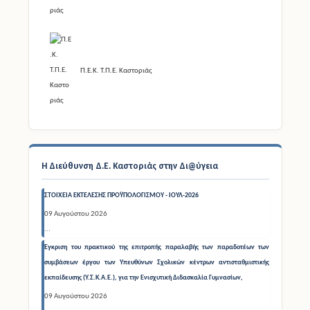
Π.Ε.Κ. Τ.Π.Ε. Καστοριάς
Η Διεύθυνση Δ.Ε. Καστοριάς στην Δι@ύγεια
ΣΤΟΙΧΕΙΑ ΕΚΤΕΛΕΣΗΣ ΠΡΟΫΠΟΛΟΓΙΣΜΟΥ - ΙΟΥΛ-2026
09 Αυγούστου 2026
...
Έγκριση του πρακτικού της επιτροπής παραλαβής των παραδοτέων των
συμβάσεων έργου των Υπευθύνων Σχολικών κέντρων αντισταθμιστικής
εκπαίδευσης (Υ.Σ.Κ.Α.Ε.), για την Ενισχυτική Διδασκαλία Γυμνασίων,
09 Αυγούστου 2026