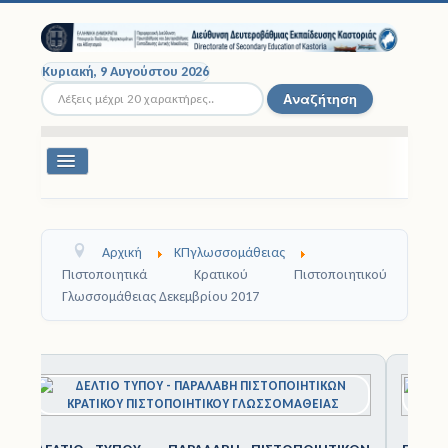
Κυριακή, 9 Αυγούστου 2026
Αναζήτηση...
Αναζήτηση
Εναλλαγή
πλοήγησης
Διοικητική Δομή
Αρχική
ΚΠγλωσσομάθειας
Σχολικές Μονάδες
Πιστοποιητικά Κρατικού Πιστοποιητικού
Γλωσσομάθειας Δεκεμβρίου 2017
Εκπαιδευτικοί
Μαθητές
1
2
3
4
5
6
7
8
9
1
0
Σχολικές Εκδρομές
Νομοθεσία