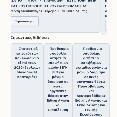
ΕΞΕΤΆΣΕΙΣ ΚΡΑΤΙΚΟΎ ΠΙΣΤΟΠΟΙΗΤΙΚΟΎ
ΓΛΩΣΣΟΜΆΘΕΙΑΣ ΝΟΕΜΒΡΊΟΥ 2025
Άδειες
Από τη Διεύθυνση Δευτεροβάθμιας Εκπαίδευσης
Καστορ...
Έντυπα
Περισσότερα
Πολιτική Προστασία
Σημαντικές Ειδήσεις
Ηλεκτρονικές Υπηρεσίες
Στατιστικά
Προθεσμία
Προθεσμία
Επικοινωνία
επιτυχόντων
υποβολής
υποβολής
πανελλαδικών
αιτήσεων
αιτήσεων
εξετάσεων
υποψήφιων
υποψήφιων
2026 (Σχολικών
μελών ΕΕΠ-
εκπαιδευτικών για
Μονάδων Ν.
ΕΒΠ για
μόνιμο διορισμό
Καστοριάς)
μόνιμο
σε κενές
διορισμό σε
οργανικές θέσεις
κενές
Πρωτοβάθμιας
οργανικές
και
θέσεις στην
Δευτεροβάθμιας
Ειδική Αγωγή
Ειδικής Αγωγής και
και
Εκπαίδευσης και
Εκπαίδευση
Γενικής