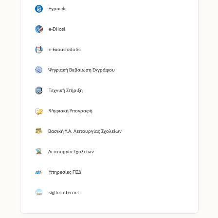
+γραφίς
e-Dilosi
e-Exousiodotisi
Ψηφιακή Βεβαίωση Εγγράφου
Τεχνική Στήριξη
Ψηφιακή Υπογραφή
Βασική Υ.Α. Λειτουργίας Σχολείων
Λειτουργία Σχολείων
Υπηρεσίες ΠΣΔ
s@ferinternet