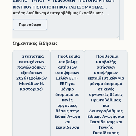
ΣΤΟΠΟΙΗΤΙΚΩΝ
ΕΞΕΤΆΣΕΙΣ ΚΡΑΤΙΚΟΎ ΠΙΣΤΟΠΟΙΗΤΙΚ
ΜΑΘΕΙΑΣ...
ΓΛΩΣΣΟΜΆΘΕΙΑΣ ΝΟΕΜΒΡΊΟΥ 2025
Άδειες
αίδευσης ...
Από τη Διεύθυνση Δευτεροβάθμιας Εκπαίδευ
Καστορ...
Έντυπα
Περισσότερα
Πολιτική Προστασία
Σημαντικές Ειδήσεις
Ηλεκτρονικές Υπηρεσίες
Στατιστικά
Προθεσμία
Προθεσμία
Επικοινωνία
επιτυχόντων
υποβολής
υποβολής
πανελλαδικών
αιτήσεων
αιτήσεων
εξετάσεων
υποψήφιων
υποψήφιων
2026 (Σχολικών
μελών ΕΕΠ-
εκπαιδευτικών για
Μονάδων Ν.
ΕΒΠ για
μόνιμο διορισμό
Καστοριάς)
μόνιμο
σε κενές
διορισμό σε
οργανικές θέσεις
κενές
Πρωτοβάθμιας
οργανικές
και
θέσεις στην
Δευτεροβάθμιας
Ειδική Αγωγή
Ειδικής Αγωγής και
και
Εκπαίδευσης και
Εκπαίδευση
Γενικής