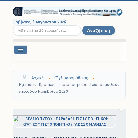
Σάββατο, 8 Αυγούστου 2026
Αναζήτηση...
Αναζήτηση
Εναλλαγή
πλοήγησης
Διοικητική Δομή
Αρχική
ΚΠγλωσσομάθειας
Σχολικές Μονάδες
Εξετάσεις Κρατικού Πιστοποιητικού Γλωσσομάθειας
περιόδου Νοεμβρίου 2023
Εκπαιδευτικοί
Μαθητές
1
2
3
4
5
6
7
8
9
1
0
Σχολικές Εκδρομές
Νομοθεσία