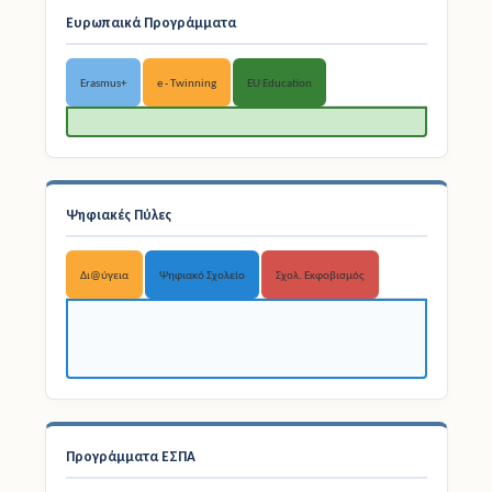
Ευρωπαικά Προγράμματα
Erasmus+
e - Twinning
EU Education
Ψηφιακές Πύλες
Δι@ύγεια
Ψηφιακό Σχολείο
Σχολ. Εκφοβισμός
Προγράμματα ΕΣΠΑ