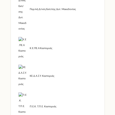
Περ/κή Δ/νση Εκπ/σης Δυτ. Μακεδονίας
Κ.Ε.ΠΕ.Α Καστοριάς
ΚΕ.Δ.Α.Σ.Υ. Καστοριάς
Π.Ε.Κ. Τ.Π.Ε. Καστοριάς