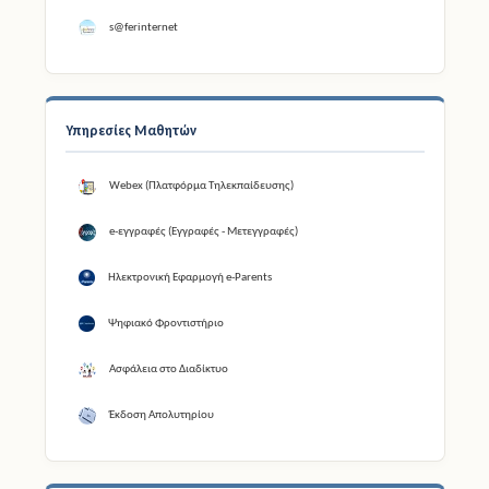
s@ferinternet
Υπηρεσίες Μαθητών
Webex (Πλατφόρμα Τηλεκπαίδευσης)
e-εγγραφές (Εγγραφές - Μετεγγραφές)
Ηλεκτρονική Εφαρμογή e-Parents
Ψηφιακό Φροντιστήριο
Ασφάλεια στο Διαδίκτυο
Έκδοση Απολυτηρίου