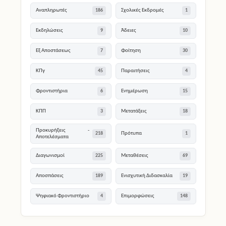
Αναπληρωτές
Σχολικές Εκδρομές
186
1
Εκδηλώσεις
Άδειες
9
10
Εξ Αποστάσεως
Φοίτηση
7
30
ΚΠγ
Παραιτήσεις
45
4
Φροντιστήρια
Ενημέρωση
6
15
ΚΠΠ
Μετατάξεις
3
18
Προκυρήξεις -
Πρότυπα
218
1
Αποτελέσματα
Διαγωνισμοί
Μεταθέσεις
225
69
Αποσπάσεις
Ενισχυτική Διδασκαλία
189
19
Ψηφιακό Φροντιστήριο
Επιμορφώσεις
4
148