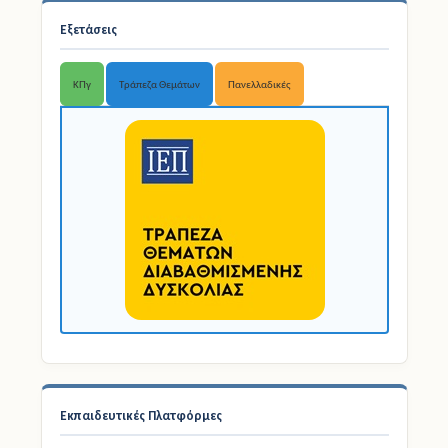
ΚΠγ
Τράπεζα Θεμάτων
Πανελλαδικές
Εκπαιδευτικές Πλατφόρμες
Ψηφιακό Σχολείο
Sch Blogs
Stem