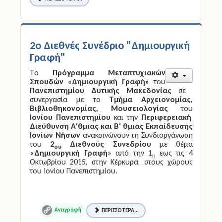
2o Διεθνές Συνέδριο "Δημιουργική
Γραφή"
Το
Πρόγραμμα Μεταπτυχιακών
Σπουδών «Δημιουργική Γραφή»
του
Πανεπιστημίου Δυτικής Μακεδονίας
σε
συνεργασία με το
Τμήμα Αρχειονομίας,
Βιβλιοθηκονομίας, Μουσειολογίας
του
Ιονίου Πανεπιστημίου
και την
Περιφερειακή
Διεύθυνση Α'θμιας και Β' θμιας Εκπαίδευσης
Ιονίων Νήσων
ανακοινώνουν τη Συνδιοργάνωση
του
2
Διεθνούς Συνεδρίου
με θέμα
ου
«
Δημιουργική Γραφή
» από την 1
εως τις 4
η
Οκτωβρίου 2015, στην Κέρκυρα, στους χώρους
του Ιονίου Πανεπιστημίου.
ΠΕΡΙΣΣΌΤΕΡΑ...
Copy
Link