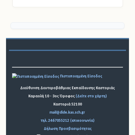
Πιστοποιημένη Είσοδος
Διεύθυνση Δευτεροβάθμιας Εκπαίδευσης Καστοριάς
Καραολή 10 - 3ος Όροφος
(Δείτε στο χάρτη)
Καστοριά 52100
mail@dide.kas.sch.gr
τηλ. 2467055212 (επικοινωνία)
Δήλωση Προσβασιμότητας
RSS (Ροή Ειδήσεων)
Εμφανίσεις Άρθρων