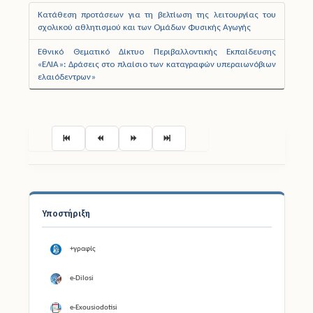
σχολικού αθλητισμού και των Ομάδων Φυσικής Αγωγής
Εθνικό Θεματικό Δίκτυο Περιβαλλοντικής Εκπαίδευσης
«ΕΛΙΑ»: Δράσεις στο πλαίσιο των καταγραφών υπεραιωνόβιων
ελαιόδεντρων»
Σελίδα 692 από 697
Υποστήριξη
+γραφίς
e-Dilosi
e-Exousiodotisi
Ψηφιακή Βεβαίωση Εγγράφου