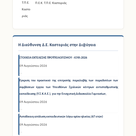
Η Διεύθυνση Δ.Ε. Καστοριάς στην Δι@ύγεια
ΣΤΟΙΧΕΙΑ ΕΚΤΕΛΕΣΗΣ ΠΡΟΫΠΟΛΟΓΙΣΜΟΥ - ΙΟΥΛ-2026
09 Αυγούστου 2026
...
Έγκριση του πρακτικού της επιτροπής παραλαβής των παραδοτέων των
συμβάσεων έργου των Υπευθύνων Σχολικών κέντρων αντισταθμιστικής
εκπαίδευσης (Υ.Σ.Κ.Α.Ε.), για την Ενισχυτική Διδασκαλία Γυμνασίων,
09 Αυγούστου 2026
...
Αυτοδίκαιη απόλυση εκπαιδευτικών λόγω ορίου ηλικίας (67 ετών)
09 Αυγούστου 2026
...
Μονιμοποίηση Εκπαιδευτικών Δευτεροβάθμιας Εκπαίδευσης Καστοριάς