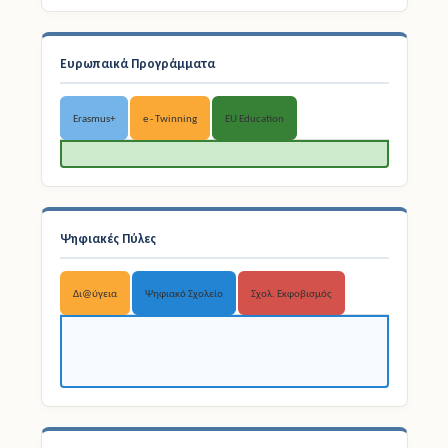
Ευρωπαικά Προγράμματα
Erasmus+
e - Twinning
EU Education
Ψηφιακές Πύλες
Δι@ύγεια
Ψηφιακό Σχολείο
Σχολ. Εκφοβισμός
Προγράμματα ΕΣΠΑ