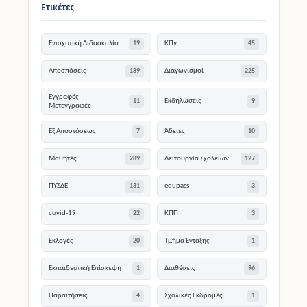
Ενισχυτική Διδασκαλία
ΚΠγ
19
45
Αποσπάσεις
Διαγωνισμοί
189
225
Εγγραφές -
Εκδηλώσεις
11
9
Μετεγγραφές
Εξ Αποστάσεως
Άδειες
7
10
Μαθητές
Λειτουργία Σχολείων
289
127
ΠΥΣΔΕ
edupass
131
3
covid-19
ΚΠΠ
22
3
Εκλογές
Τμήμα Ένταξης
20
1
Εκπαιδευτική Επίσκεψη
Διαθέσεις
1
96
Παραιτήσεις
Σχολικές Εκδρομές
4
1