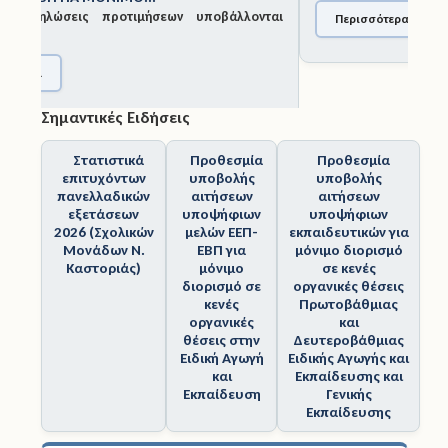
Περισσότερα
Άδειες
Σημαντικές Ειδήσεις
Έντυπα
Στατιστικά
Προθεσμία
Προθεσμία
Πολιτική Προστασία
επιτυχόντων
υποβολής
υποβολής
πανελλαδικών
αιτήσεων
αιτήσεων
Ηλεκτρονικές Υπηρεσίες
εξετάσεων
υποψήφιων
υποψήφιων
2026 (Σχολικών
μελών ΕΕΠ-
εκπαιδευτικών για
Μονάδων Ν.
ΕΒΠ για
μόνιμο διορισμό
Επικοινωνία
Καστοριάς)
μόνιμο
σε κενές
διορισμό σε
οργανικές θέσεις
κενές
Πρωτοβάθμιας
οργανικές
και
θέσεις στην
Δευτεροβάθμιας
Ειδική Αγωγή
Ειδικής Αγωγής και
και
Εκπαίδευσης και
Εκπαίδευση
Γενικής
Εκπαίδευσης