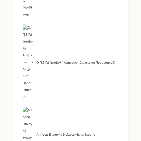
Ο.Π.Σ.Υ.Δ (Υποβολή Αιτήσεων - Διαχείριση Προσωπικού)
Αιτήσεις Επιλογής Στελεχών Εκπαίδευσης