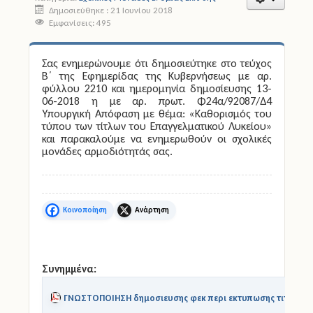
Δημοσιεύθηκε : 21 Ιουνίου 2018
Εμφανίσεις: 495
Άδειες
Έντυπα
Σας ενημερώνουμε ότι δημοσιεύτηκε στο τεύχος
Β΄ της Εφημερίδας της Κυβερνήσεως με αρ.
φύλλου 2210 και ημερομηνία δημοσίευσης 13-
Πολιτική Προστασία
06-2018 η με αρ. πρωτ. Φ24α/92087/Δ4
Υπουργική Απόφαση με θέμα: «Καθορισμός του
Ηλεκτρονικές Υπηρεσίες
τύπου των τίτλων του Επαγγελματικού Λυκείου»
και παρακαλούμε να ενημερωθούν οι σχολικές
μονάδες αρμοδιότητάς σας.
Επικοινωνία
Facebook
X
Συνημμένα:
ΓΝΩΣΤΟΠΟΙΗΣΗ δημοσιευσης φεκ περι εκτυπωσης τιτλων_s