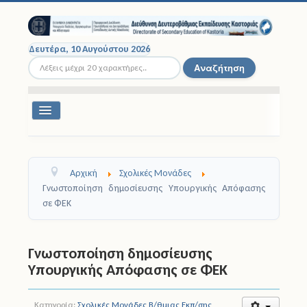
Δευτέρα, 10 Αυγούστου 2026
Αναζήτηση...
Αναζήτηση
Εναλλαγή
πλοήγησης
Διοικητική Δομή
Αρχική
Σχολικές Μονάδες
Σχολικές Μονάδες
Γνωστοποίηση δημοσίευσης Υπουργικής Απόφασης
σε ΦΕΚ
Εκπαιδευτικοί
Μαθητές
Γνωστοποίηση δημοσίευσης
Υπουργικής Απόφασης σε ΦΕΚ
Σχολικές Εκδρομές
Νομοθεσία
Κατηγορία:
Σχολικές Μονάδες Β/θμιας Εκπ/σης