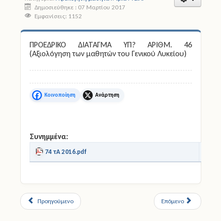
Δημοσιεύθηκε : 07 Μαρτίου 2017
Εμφανίσεις: 1152
Άδειες
Έντυπα
ΠΡΟΕΔΡΙΚΟ ΔΙΑΤΑΓΜΑ ΥΠ? ΑΡΙΘΜ. 46
(Αξιολόγηση των μαθητών του Γενικού Λυκείου)
Πολιτική Προστασία
Ηλεκτρονικές Υπηρεσίες
Facebook
X
Επικοινωνία
Συνημμένα:
74 τΑ 2016.pdf
[ ]
Προηγούμενο
Επόμενο