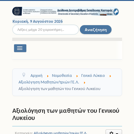
Κυριακή, 9 Αυγούστου 2026
Αναζήτηση...
Αναζήτηση
Εναλλαγή
πλοήγησης
Διοικητική Δομή
Αρχική
Νομοθεσία
Γενικό Λύκειο
Σχολικές Μονάδες
Αξιολόγηση Μαθητών/τριών ΓΕ.Λ.
Αξιολόγηση των μαθητών του Γενικού Λυκείου
Εκπαιδευτικοί
Μαθητές
Αξιολόγηση των μαθητών του Γενικού
Λυκείου
Σχολικές Εκδρομές
Νομοθεσία
Κατηγορία:
Αξιολόγηση μαθητών/τριών ΓΕ.Λ.