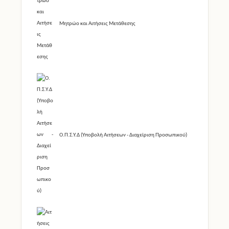
Μητρώο και Αιτήσεις Μετάθεσης
Ο.Π.Σ.Υ.Δ (Υποβολή Αιτήσεων - Διαχείριση Προσωπικού)