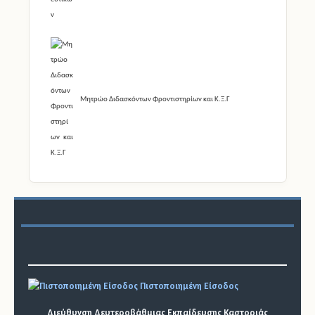
Μητρώο Διδασκόντων Φροντιστηρίων και Κ.Ξ.Γ
Πιστοποιημένη Είσοδος
Διεύθυνση Δευτεροβάθμιας Εκπαίδευσης Καστοριάς