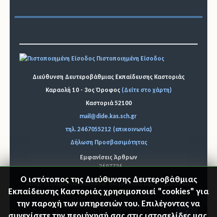
Πιστοποιημένη Είσοδος
Διεύθυνση Δευτεροβάθμιας Εκπαίδευσης Καστοριάς
Καραολή 10 - 3ος Όροφος
(Δείτε στο χάρτη)
Καστοριά 52100
mail@dide.kas.sch.gr
τηλ. 2467055212 (επικοινωνία)
Δήλωση Προσβασιμότητας
Εμφανίσεις Άρθρων
2697736
Ο ιστότοπος της Διεύθυνσης Δευτεροβάθμιας
Αυτήν τη στιγμή επισκέπτονται τον ιστότοπό μας 31 guests και
Εκπαίδευσης Καστοριάς χρησιμοποιεί "cookies" για
κανένα μέλος
την παροχή των υπηρεσιών του. Επιλέγοντας να
© 2026 Διεύθυνση Δ.Ε. Καστοριάς
"Επιστ
συνεχίσετε την περιήγησή σας στις ιστοσελίδες μας,