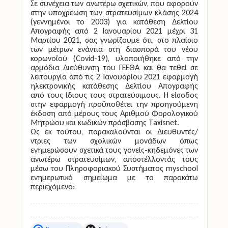
Σε συνέχεια των ανωτέρω σχετικών, που αφορούν
στην υποχρέωση των στρατευσίμων κλάσης 2024
(γεννημένοι το 2003) για κατάθεση Δελτίου
Απογραφής
από 2 Ιανουαρίου 2021 μέχρι 31
Μαρτίου 2021
, σας γνωρίζουμε ότι, στο πλαίσιο
των μέτρων ενάντια στη διασπορά του
νέου
κορωνοϊού (Covid-19), υλοποιήθηκε από την
αρμόδια Διεύθυνση του ΓΕΕΘΑ και θα τεθεί σε
λειτουργία από τις 2 Ιανουαρίου 2021 εφαρμογή
ηλεκτρονικής κατάθεσης Δελτίου Απογραφής
από τους ίδιους τους στρατεύσιμους. Η είσοδος
στην εφαρμογή προϋποθέτει την προηγούμενη
έκδοση από μέρους τους Αριθμού Φορολογικού
Μητρώου και κωδικών πρόσβασης Taxisnet.
Ως εκ τούτου, παρακαλούνται οι Διευθυντές/
ντριες των σχολικών μονάδων όπως
ενημερώσουν σχετικά τους γονείς-κηδεμόνες των
ανωτέρω στρατευσίμων, αποστέλλοντάς τους
μέσω του Πληροφοριακού Συστήματος myschool
ενημερωτικό σημείωμα με το παρακάτω
περιεχόμενο: