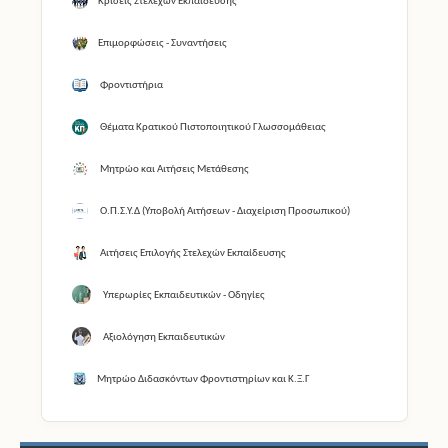
Κρίσεις Στελεχών Εκπαίδευσης
Επιμορφώσεις - Συναντήσεις
Φροντιστήρια
Θέματα Κρατικού Πιστοποιητικού Γλωσσομάθειας
Μητρώο και Αιτήσεις Μετάθεσης
Ο.Π.Σ.Υ.Δ (Υποβολή Αιτήσεων - Διαχείριση Προσωπικού)
Αιτήσεις Επιλογής Στελεχών Εκπαίδευσης
Υπερωρίες Εκπαιδευτικών - Οδηγίες
Αξιολόγηση Εκπαιδευτικών
Μητρώο Διδασκόντων Φροντιστηρίων και Κ.Ξ.Γ