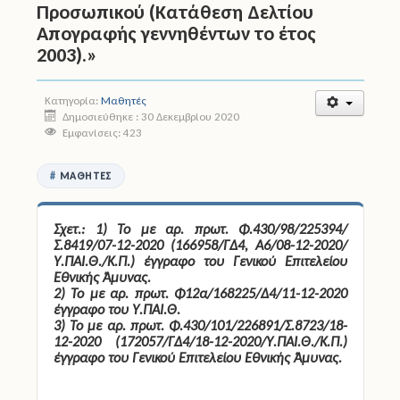
Προσωπικού (Κατάθεση Δελτίου
Απογραφής γεννηθέντων το έτος
Άδειες
2003).»
Έντυπα
Κατηγορία:
Μαθητές
Πολιτική Προστασία
Δημοσιεύθηκε : 30 Δεκεμβρίου 2020
Εμφανίσεις: 423
Ηλεκτρονικές Υπηρεσίες
ΜΑΘΗΤΈΣ
Επικοινωνία
Σχετ.:
1) Το με αρ. πρωτ. Φ.430/98/225394/
Σ.8419/07-12-2020 (166958/ΓΔ4, Α6/08-12-2020/
Υ.ΠΑΙ.Θ./Κ.Π.) έγγραφο του Γενικού Επιτελείου
Εθνικής Άμυνας.
2) Το με αρ. πρωτ. Φ12α/168225/Δ4/11-12-2020
έγγραφο του Υ.ΠΑΙ.Θ.
3) Το με αρ. πρωτ. Φ.430/101/226891/Σ.8723/18-
12-2020 (172057/ΓΔ4/18-12-2020/Υ.ΠΑΙ.Θ./Κ.Π.)
έγγραφο του Γενικού Επιτελείου Εθνικής Άμυνας.