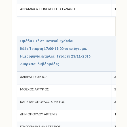
ΑΒΡΑΜΙΔΟΥ ΠΗΝΕΛΟΠΗ - ΣΤΥΛΙΑΝΗ
1ο Δ.Σ.
Ομάδα ΣΤ? Δημοτικού Σχολείου
Κάθε Τετάρτη 17:00-19:00 το απόγευμα.
Ημερομηνία έναρξης: Τετάρτη 23/11/2016
Διάρκεια: 6 εβδομάδες
ΧΛΙΑΡΑΣ ΓΕΩΡΓΙΟΣ
3ο Δ.Σ.
ΜΟΣΧΟΣ ΑΡΓΥΡΙΟΣ
3ο Δ.Σ.
ΚΑΠΕΤΑΝΟΠΟΥΛΟΣ ΧΡΗΣΤΟΣ
3ο Δ.Σ.
ΔΗΜΟΠΟΥΛΟΥ ΑΡΤΕΜΙΣ
1ο Δ.Σ.
ΓΡΗΓΟΡΙΑΔΗΣ ΑΝΑΣΤΑΣΙΟΣ
3ο Δ.Σ.