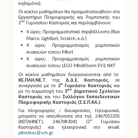
κηδεμόνα).
Οι κύκλοι μαθημάτων θα πραγματοποιηθούν στα
Εργαστήρια Πληροφορικής και Ρομποτικής του
ου
2
Γυμνασίου Καστοριάς και περιλαμβάνουν:
4 ώρες: Προγραμματιστικά περιβάλλοντα (Run
Marco, Lightbot, Scratch, κ.ά.)
4 ώρες: Προγραμματισμός ρομποτικών
συσκευών τύπου Mbot
4 ώρες: Προγραμματισμός ρομποτικών
συσκευών τύπου LEGO MindStorm EV3, NXT
Οι κύκλοι μαθημάτων διοργανώνονται από το
ΚΕ.ΠΛΗ.ΝΕ.Τ.
τη
ς Δ.Δ.Ε. Καστοριάς,
σε
ο
συνεργασία με το
2
Γυμνάσιο Καστοριάς
και
ου
με τη συμμετοχή του
3
Δημοτικού Σχολείου
Καστοριάς
και του
Συλλόγου Εκπαιδευτικών
Πληροφορικής Καστοριάς (Σ.Ε.Π.ΚΑ.).
Για πληροφορίες / διευκρινίσεις, τηλεφωνικά,
μπορείτε να απευθύνεστε στα τηλ. 2467055205
ο
(ΚΕΠΛΗΝΕΤ), 2467083041 (2
Γυμνάσιο
Καστοριάς) και ηλεκτρονικά στο email:
plinetkas@sch.gr
.