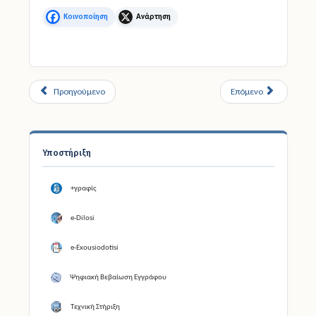
Facebook
X
Προηγούμενο
Επόμενο
Υποστήριξη
+γραφίς
e-Dilosi
e-Exousiodotisi
Ψηφιακή Βεβαίωση Εγγράφου
Τεχνική Στήριξη