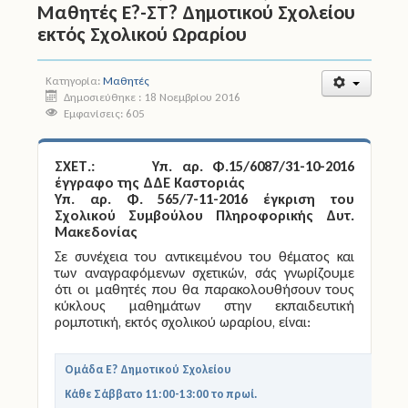
Μαθητές Ε?-ΣΤ? Δημοτικού Σχολείου
εκτός Σχολικού Ωραρίου
Άδειες
Έντυπα
Κατηγορία:
Μαθητές
Δημοσιεύθηκε : 18 Νοεμβρίου 2016
Εμφανίσεις: 605
Πολιτική Προστασία
Ηλεκτρονικές Υπηρεσίες
ΣΧΕΤ.: Υπ. αρ. Φ.15/6087/31-10-2016
έγγραφο της ΔΔΕ Καστοριάς
Επικοινωνία
Υπ. αρ. Φ. 565/7-11-2016 έγκριση του
Σχολικού Συμβούλου Πληροφορικής Δυτ.
Μακεδονίας
Σε συνέχεια του αντικειμένου του θέματος και
των αναγραφόμενων σχετικών, σάς γνωρίζουμε
ότι οι μαθητές που θα παρακολουθήσουν τους
κύκλους μαθημάτων στην εκπαιδευτική
ρομποτική, εκτός σχολικού ωραρίου, είναι:
Ομάδα Ε? Δημοτικού Σχολείου
Κάθε Σάββατο 11:00-13:00 το πρωί.