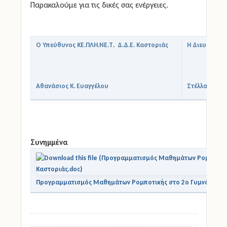
Παρακαλούμε για τις δικές σας ενέργειες.
Ο Υπεύθυνος ΚΕ.ΠΛΗ.ΝΕ.Τ. Δ.Δ.Ε. Καστοριάς
Η Διευθύντρι
Αθανάσιος Κ. Ευαγγέλου
Στέλλα Κ. Τέ
Συνημμένα
Προγραμματισμός Μαθημάτων Ρομποτικής στο 2ο Γυμνάσιο Κα