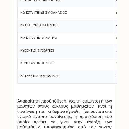
ΚΩΝΣΤΑΝΤΙΝΙΔΗΣ ΑΘΑΝΑΣΙΟΣ
Δ.Σ. ΔΙ
ΚΑΤΣΑΟΥΝΗΣ ΒΑΣΙΛΕΙΟΣ
Δ.Σ. ΔΙ
ΚΩΝΣΤΑΝΤΙΝΟΣ ΣΙΑΤΡΑΣ
Δ.Σ. Κ
ΚΥΒΕΝΤΙΔΗΣ ΓΕΩΡΓΙΟΣ
1ο Δ.Σ.
ΚΩΝΣΤΑΝΤΙΝΟΣ ΖΗΣΗΣ
1ο Δ.Σ.
ΧΑΤΖΗΣ ΜΑΡΙΟΣ ΘΩΜΑΣ
1ο Δ.Σ.
Απαραίτητη προϋπόθεση, για τη συμμετοχή των
μαθητών στους κύκλους μαθημάτων, είναι η
συναίνεση του κηδεμόνα/γονέα
(επισυνάπτεται
σχετικό έντυπο συναίνεσης, η προσκόμιση του
οποίο πρέπει να γίνει στην έναρξη των
μαθημάτων, υπογεγραμμένο από τον γονέα/