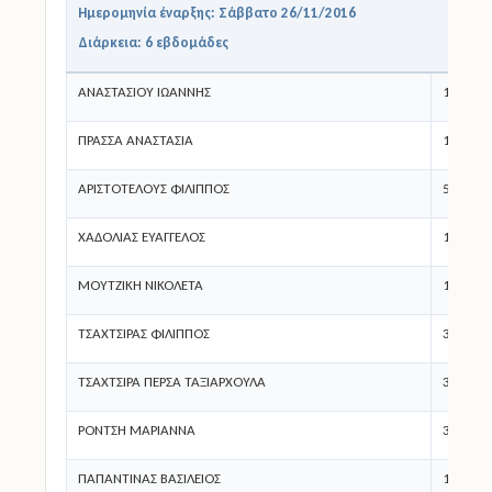
Ημερομηνία έναρξης: Σάββατο 26/11/2016
Διάρκεια: 6 εβδομάδες
ΑΝΑΣΤΑΣΙΟΥ ΙΩΑΝΝΗΣ
1ο Δ.Σ.
ΠΡΑΣΣΑ ΑΝΑΣΤΑΣΙΑ
1ο Δ.Σ.
ΑΡΙΣΤΟΤΕΛΟΥΣ ΦΙΛΙΠΠΟΣ
5ο Δ.Σ.
ΧΑΔΟΛΙΑΣ ΕΥΑΓΓΕΛΟΣ
1ο Δ.Σ.
ΜΟΥΤΖΙΚΗ ΝΙΚΟΛΕΤΑ
1ο Δ.Σ.
ΤΣΑΧΤΣΙΡΑΣ ΦΙΛΙΠΠΟΣ
3ο Δ.Σ.
ΤΣΑΧΤΣΙΡΑ ΠΕΡΣΑ ΤΑΞΙΑΡΧΟΥΛΑ
3ο Δ.Σ.
ΡΟΝΤΣΗ ΜΑΡΙΑΝΝΑ
3ο Δ.Σ.
ΠΑΠΑΝΤΙΝΑΣ ΒΑΣΙΛΕΙΟΣ
1ο Δ.Σ.