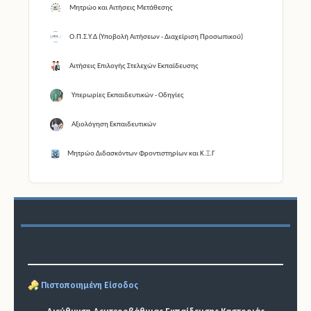
Μητρώο και Αιτήσεις Μετάθεσης
Ο.Π.Σ.Υ.Δ (Υποβολή Αιτήσεων - Διαχείριση Προσωπικού)
Αιτήσεις Επιλογής Στελεχών Εκπαίδευσης
Υπερωρίες Εκπαιδευτικών - Οδηγίες
Αξιολόγηση Εκπαιδευτικών
Μητρώο Διδασκόντων Φροντιστηρίων και Κ.Ξ.Γ
Πιστοποιημένη Είσοδος