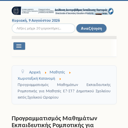
Κυριακή, 9 Αυγούστου 2026
Αναζήτηση...
Αναζήτηση
Εναλλαγή
πλοήγησης
Διοικητική Δομή
Αρχική
Μαθητές
Σχολικές Μονάδες
Χωροταξική Κατανομή
Προγραμματισμός Μαθημάτων Εκπαιδευτικής
Εκπαιδευτικοί
Ρομποτικής για Μαθητές Ε?-ΣΤ? Δημοτικού Σχολείου
εκτός Σχολικού Ωραρίου
Μαθητές
Σχολικές Εκδρομές
Προγραμματισμός Μαθημάτων
Εκπαιδευτικής Ρομποτικής για
Νομοθεσία