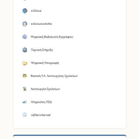
e-Dilosi
e-Exousiodotisi
Ψηφιακή Βεβαίωση Εγγράφου
Τεχνική Στήριξη
Ψηφιακή Υπογραφή
Βασική Υ.Α. Λειτουργίας Σχολείων
Λειτουργία Σχολείων
Υπηρεσίες ΠΣΔ
s@ferinternet