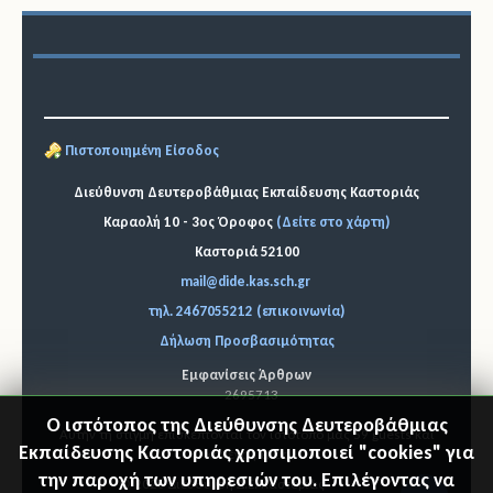
Πιστοποιημένη Είσοδος
Διεύθυνση Δευτεροβάθμιας Εκπαίδευσης Καστοριάς
Καραολή 10 - 3ος Όροφος
(Δείτε στο χάρτη)
Καστοριά 52100
mail@dide.kas.sch.gr
τηλ. 2467055212 (επικοινωνία)
Δήλωση Προσβασιμότητας
Εμφανίσεις Άρθρων
2695713
Ο ιστότοπος της Διεύθυνσης Δευτεροβάθμιας
Αυτήν τη στιγμή επισκέπτονται τον ιστότοπό μας 59 guests και
Εκπαίδευσης Καστοριάς χρησιμοποιεί "cookies" για
κανένα μέλος
την παροχή των υπηρεσιών του. Επιλέγοντας να
© 2026 Διεύθυνση Δ.Ε. Καστοριάς