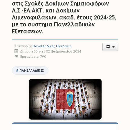
στις Σχολές Δοκίμων Σημαιοφόρων
Λ.Σ.-ΕΛ.ΑΚΤ. και Δοκίμων
Άδειες
Λιμενοφυλάκων, ακαδ. έτους 2024-25,
με το σύστημα Πανελλαδικών
Έντυπα
Εξετάσεων.
Πολιτική Προστασία
Κατηγορία:
Πανελλαδικές Εξετάσεις
Ηλεκτρονικές Υπηρεσίες
Δημοσιεύθηκε : 02 Φεβρουαρίου 2024
Εμφανίσεις: 790
Επικοινωνία
ΠΑΝΕΛΛΑΔΙΚΈΣ