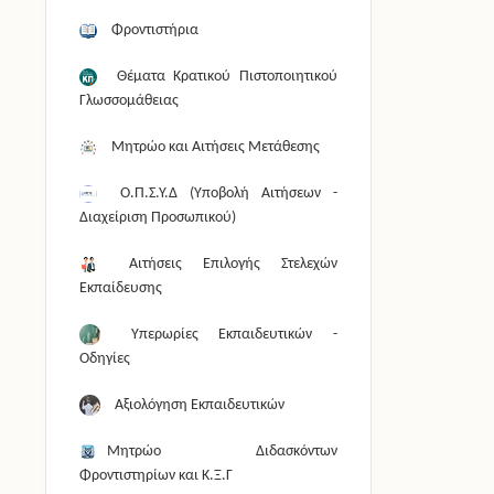
Φροντιστήρια
Θέματα Κρατικού Πιστοποιητικού
Γλωσσομάθειας
Μητρώο και Αιτήσεις Μετάθεσης
Ο.Π.Σ.Υ.Δ (Υποβολή Αιτήσεων -
Διαχείριση Προσωπικού)
Αιτήσεις Επιλογής Στελεχών
Εκπαίδευσης
Υπερωρίες Εκπαιδευτικών -
Οδηγίες
Αξιολόγηση Εκπαιδευτικών
Μητρώο Διδασκόντων
Φροντιστηρίων και Κ.Ξ.Γ