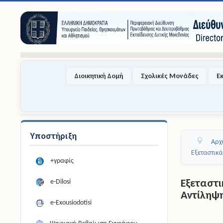
Διοικητική Δομή
Σχολικές Μονάδες
Ε
Υποστήριξη
Αρχ
Εξεταστικ
+γραφίς
Εξεταστ
e-Dilosi
Αντίληψη
e-Exousiodotisi