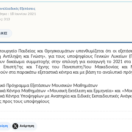
νελλαδικές Εξετάσεις
ηκε : 18 Ιουνίου 2021
ς: 313
ΙΚΈΣ
πουργείο Παιδείας και Θρησκευμάτων υπενθυμίζεται ότι οι εξετά
 Αντίληψη και Γνώση», για τους υποψηφίους Γενικών Λυκείων (Γ
υν δικαίωμα συμμετοχής στην επιλογή για εισαγωγή το 2021 στ
 Επιστή?ης και Τέχνης του Πανεπιστη?ίου Μακεδονίας και 
ούν στα παρακάτω εξεταστικά κέντρα και με βάση το αναλυτικό πρό
τικό Πρόγραμμα Εξετάσεων Μουσικών Μαθημάτων
τικά Κέντρα Μαθημάτων «Μουσική Εκτέλεση και Ερμηνεία» και «Μο
τικά Κέντρα Υποψηφίων με Αναπηρία και Ειδικές Εκπαιδευτικές Αν
ες προς τους υποψηφίους
k
X