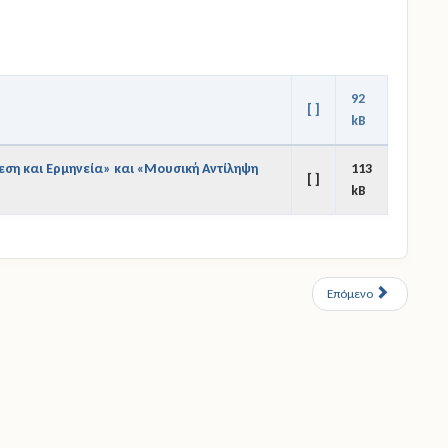
92
[ ]
kB
εση και Ερμηνεία» και «Μουσική Αντίληψη
113
[ ]
kB
Επόμενο