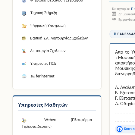
Ψηφιακή Βεβαίωση Εγγράφου
Κατηγορία:
Πα
Τεχνική Στήριξη
Δημοσιεύθ
Εμφανίσει
Ψηφιακή Υπογραφή
ΠΑΝΕΛΛΑΔ
Βασική Υ.Α. Λειτουργίας Σχολείων
Λειτουργία Σχολείων
Από το Υ
«Μουσική
αποκτήσο
Υπηρεσίες ΠΣΔ
Μουσικής
διενεργηθ
s@ferinternet
Α. Αναλυ
Β. Εξετασ
Γ. Εξετασ
Δ. Οδηγί
Υπηρεσίες Μαθητών
Webex (Πλατφόρμα
Τηλεκπαίδευσης)
Faceboo