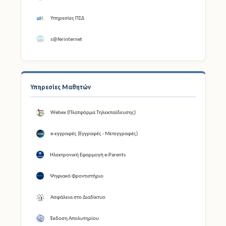
Υπηρεσίες ΠΣΔ
s@ferinternet
Υπηρεσίες Μαθητών
Webex (Πλατφόρμα Τηλεκπαίδευσης)
e-εγγραφές (Εγγραφές - Μετεγγραφές)
Ηλεκτρονική Εφαρμογή e-Parents
Ψηφιακό Φροντιστήριο
Ασφάλεια στο Διαδίκτυο
Έκδοση Απολυτηρίου