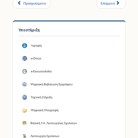
Προηγούμενο
Επόμενο
Υποστήριξη
+γραφίς
e-Dilosi
e-Exousiodotisi
Ψηφιακή Βεβαίωση Εγγράφου
Τεχνική Στήριξη
Ψηφιακή Υπογραφή
Βασική Υ.Α. Λειτουργίας Σχολείων
Λειτουργία Σχολείων