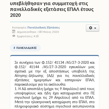
υπεβλήθησαν για συμμετοχή στις
πανελλαδικές εξετάσεις ΕΠΑΛ έτους
Άδειες
2020
Έντυπα
Κατηγορία:
Πανελλαδικές Εξετάσεις
Πολιτική Προστασία
Δημοσιεύθηκε : 08 Μαϊος 2020
Εμφανίσεις: 418
Ηλεκτρονικές Υπηρεσίες
ΠΑΝΕΛΛΑΔΙΚΈΣ
Επικοινωνία
Σε συνέχεια των Φ.152/ 41134 /Α5/27-3-2020 και
Φ.152/ 41144 /Α5/27-3-2020 εγκυκλίων μας
σχετικά με την εξ αποστάσεως υποβολή της
Αίτησης-Δήλωσης (ΑΔ) για τις πανελλαδικές
εξετάσεις ημερησίων και εσπερινών ΕΠΑΛ,
παρακαλούμε για τα ακόλουθα:
1. Η ΑΔ απεστάλη (μέχρι τις 9 Απριλίου) από τους
υποψηφίους και ήδη έχει καταχωριστεί στο ΠΣ
myschool (μέχρι τις 29 Απριλίου) από τα ΕΠΑΛ.
Μετά την ηλεκτρονική καταχώριση στο ΕΠΑΛ, στο
πληροφοριακό σύστημα myschool εκτυπώνονται