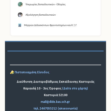
Υπερωρίες Εκπαιδευτικών - Οδηγίες
Αξιολόγηση Εκπαιδευτικών
Μητρώο Διδασκόντων Φροντιστηρίων και Κ.Ξ.Γ
Πιστοποιημένη Είσοδος
Διεύθυνση Δευτεροβάθμιας Εκπαίδευσης Καστοριάς
Καραολή 10 - 3ος Όροφος
(Δείτε στο χάρτη)
Καστοριά 52100
mail@dide.kas.sch.gr
τηλ. 2467055212 (επικοινωνία)