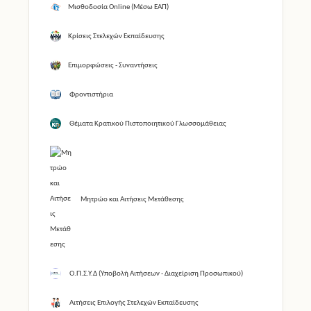
Μισθοδοσία Online (Μέσω ΕΑΠ)
Κρίσεις Στελεχών Εκπαίδευσης
Επιμορφώσεις - Συναντήσεις
Φροντιστήρια
Θέματα Κρατικού Πιστοποιητικού Γλωσσομάθειας
Μητρώο και Αιτήσεις Μετάθεσης
Ο.Π.Σ.Υ.Δ (Υποβολή Αιτήσεων - Διαχείριση Προσωπικού)
Αιτήσεις Επιλογής Στελεχών Εκπαίδευσης