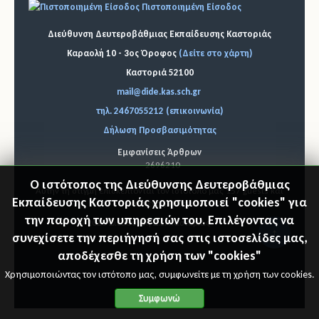
Πιστοποιημένη Είσοδος
Διεύθυνση Δευτεροβάθμιας Εκπαίδευσης Καστοριάς
Καραολή 10 - 3ος Όροφος
(Δείτε στο χάρτη)
Καστοριά 52100
mail@dide.kas.sch.gr
τηλ. 2467055212 (επικοινωνία)
Δήλωση Προσβασιμότητας
Εμφανίσεις Άρθρων
2696210
Ο ιστότοπος της Διεύθυνσης Δευτεροβάθμιας
Αυτήν τη στιγμή επισκέπτονται τον ιστότοπό μας 157 guests και
Εκπαίδευσης Καστοριάς χρησιμοποιεί "cookies" για
κανένα μέλος
την παροχή των υπηρεσιών του. Επιλέγοντας να
© 2026 Διεύθυνση Δ.Ε. Καστοριάς
"Επιστ
συνεχίσετε την περιήγησή σας στις ιστοσελίδες μας,
αποδέχεσθε τη χρήση των "cookies"
ροφή
Χρησιμοποιώντας τον ιστότοπο μας, συμφωνείτε με τη χρήση των cookies.
στη
Συμφωνώ