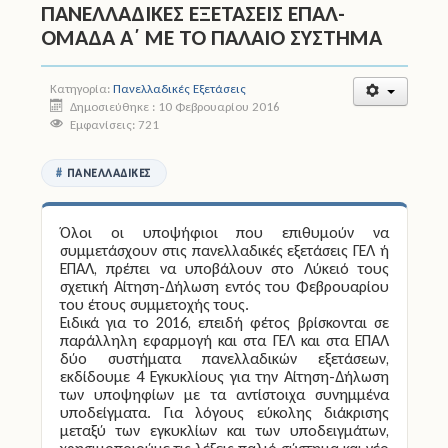
ΠΑΝΕΛΛΑΔΙΚΕΣ ΕΞΕΤΑΣΕΙΣ ΕΠΑΛ-
ΟΜΑΔΑ Α΄ ΜΕ ΤΟ ΠΑΛΑΙΟ ΣΥΣΤΗΜΑ
Άδειες
Έντυπα
Κατηγορία:
Πανελλαδικές Εξετάσεις
Δημοσιεύθηκε : 10 Φεβρουαρίου 2016
Εμφανίσεις: 721
Πολιτική Προστασία
Ηλεκτρονικές Υπηρεσίες
ΠΑΝΕΛΛΑΔΙΚΈΣ
Επικοινωνία
Όλοι οι υποψήφιοι που επιθυμούν να
συμμετάσχουν στις πανελλαδικές εξετάσεις ΓΕΛ ή
ΕΠΑΛ, πρέπει να υποβάλουν στο Λύκειό τους
σχετική Αίτηση-Δήλωση εντός του Φεβρουαρίου
του έτους συμμετοχής τους.
Ειδικά για το 2016, επειδή φέτος βρίσκονται σε
παράλληλη εφαρμογή και στα ΓΕΛ και στα ΕΠΑΛ
δύο συστήματα πανελλαδικών εξετάσεων,
εκδίδουμε 4 Εγκυκλίους για την Αίτηση-Δήλωση
των υποψηφίων με τα αντίστοιχα συνημμένα
υποδείγματα. Για λόγους εύκολης διάκρισης
μεταξύ των εγκυκλίων και των υποδειγμάτων,