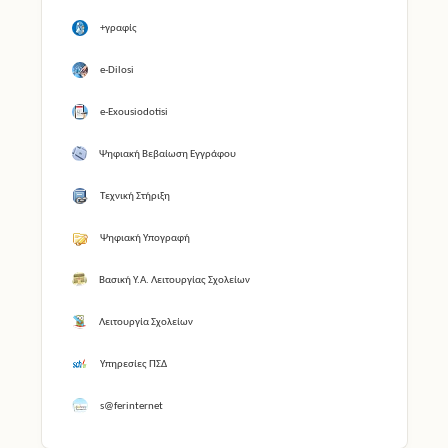
+γραφίς
e-Dilosi
e-Exousiodotisi
Ψηφιακή Βεβαίωση Εγγράφου
Τεχνική Στήριξη
Ψηφιακή Υπογραφή
Βασική Υ.Α. Λειτουργίας Σχολείων
Λειτουργία Σχολείων
Υπηρεσίες ΠΣΔ
s@ferinternet