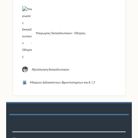
Υπερωρίες Εκπαιδευτικών - Οδηγίες
Αξιολόγηση Εκπαιδευτικών
Μητρώο Διδασκόντων Φροντιστηρίων και Κ.Ξ.Γ