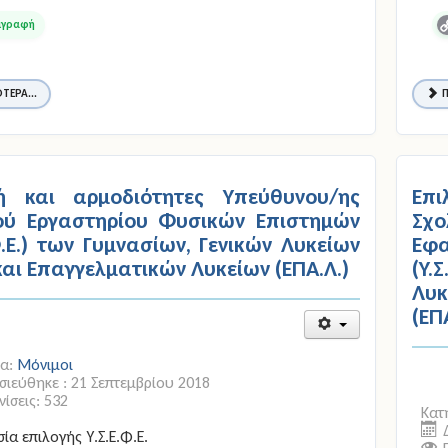
C
L
ΤΕΡΑ...
Π
γή και αρμοδιότητες Υπεύθυνου/ης
Επι
ού Εργαστηρίου Φυσικών Επιστημών
Σχο
.Φ.Ε.) των Γυμνασίων, Γενικών Λυκείων
Εφ
 και Επαγγελματικών Λυκείων (ΕΠΑ.Λ.)
(Y.
Λυκ
(ΕΠ
ία:
Μόνιμοι
ιεύθηκε : 21 Σεπτεμβρίου 2018
ίσεις: 532
Κατ
σία επιλογής Υ.Σ.Ε.Φ.Ε.