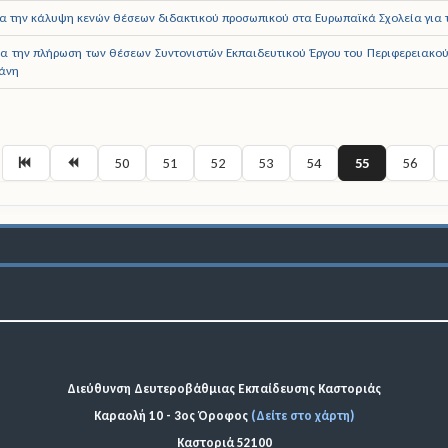
ια την κάλυψη κενών θέσεων διδακτικού προσωπικού στα Ευρωπαϊκά Σχολεία για 
α την πλήρωση των θέσεων Συντονιστών Εκπαιδευτικού Έργου του Περιφερειακού 
ζάνη
50
51
52
53
54
55
56
Διεύθυνση Δευτεροβάθμιας Εκπαίδευσης Καστοριάς
Καραολή 10 - 3ος Όροφος
(Δείτε στο χάρτη)
Καστοριά 52100