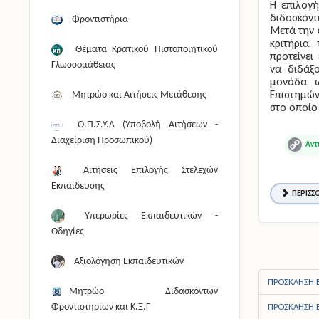
Η επιλογή
διδασκόντ
Φροντιστήρια
Μετά την 
κριτήρια
Θέματα Κρατικού Πιστοποιητικού
προτείνει
Γλωσσομάθειας
να διδάξ
μονάδα, 
Επιστημών
Μητρώο και Αιτήσεις Μετάθεσης
στο οποίο
Ο.Π.Σ.Υ.Δ (Υποβολή Αιτήσεων -
Διαχείριση Προσωπικού)
Copy
Link
Αιτήσεις Επιλογής Στελεχών
Εκπαίδευσης
ΠΕΡΙΣΣΌ
Υπερωρίες Εκπαιδευτικών -
Οδηγίες
Αξιολόγηση Εκπαιδευτικών
ΠΡΟΣΚΛΗΣΗ Ε
Μητρώο Διδασκόντων
ΠΡΟΣΚΛΗΣΗ Ε
Φροντιστηρίων και Κ.Ξ.Γ