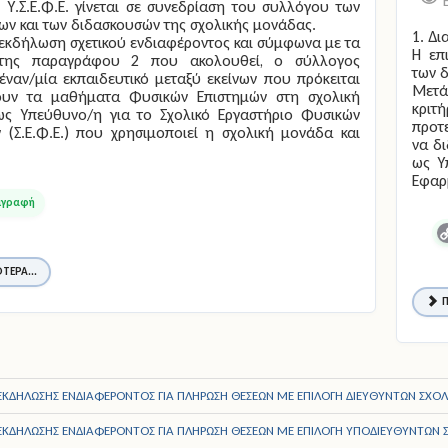
 Υ.Σ.Ε.Φ.Ε. γίνεται σε συνεδρίαση του συλλόγου των
ων και των διδασκουσών της σχολικής μονάδας.
1. Δι
εκδήλωση σχετικού ενδιαφέροντος και σύμφωνα με τα
Η επ
 της παραγράφου 2 που ακολουθεί, ο σύλλογος
των δ
 έναν/μία εκπαιδευτικό μεταξύ εκείνων που πρόκειται
Μετά
ουν τα μαθήματα Φυσικών Επιστημών στη σχολική
κριτ
ως Υπεύθυνο/η για το Σχολικό Εργαστήριο Φυσικών
προτε
 (Σ.Ε.Φ.Ε.) που χρησιμοποιεί η σχολική μονάδα και
να δ
ως Υ
Εφαρμ
C
L
ΤΕΡΑ...
Π
ΚΔΗΛΩΣΗΣ ΕΝΔΙΑΦΕΡΟΝΤΟΣ ΓΙΑ ΠΛΗΡΩΣΗ ΘΕΣΕΩΝ ΜΕ ΕΠΙΛΟΓΗ ΔΙΕΥΘΥΝΤΩΝ ΣΧΟΛΕ
ΚΔΗΛΩΣΗΣ ΕΝΔΙΑΦΕΡΟΝΤΟΣ ΓΙΑ ΠΛΗΡΩΣΗ ΘΕΣΕΩΝ ΜΕ ΕΠΙΛΟΓΗ ΥΠΟΔΙΕΥΘΥΝΤΩΝ Σ