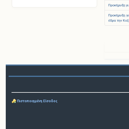
Προκήρυξη γ
Προκήρυξη γι
έδρα την Κο
Πιστοποιημένη Είσοδος