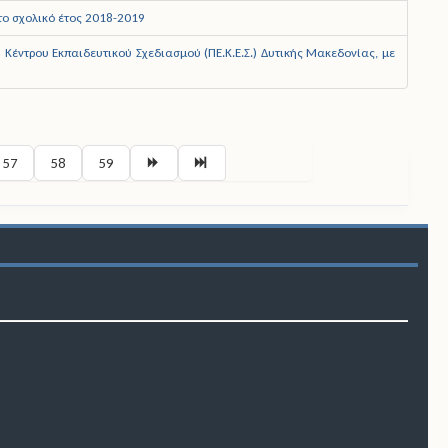
το σχολικό έτος 2018-2019
Κέντρου Εκπαιδευτικού Σχεδιασμού (ΠΕ.Κ.Ε.Σ.) Δυτικής Μακεδονίας, με
Σελίδα 55 από 59
57
58
59