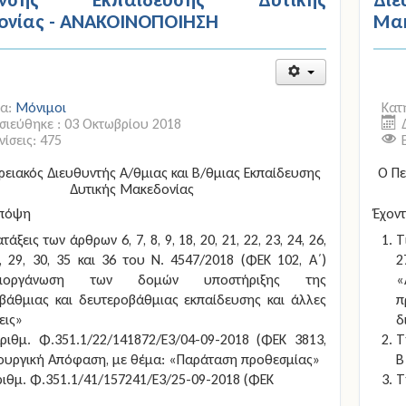
ονίας - ΑΝΑΚΟΙΝΟΠΟΙΗΣΗ
Μακ
ία:
Μόνιμοι
Κατ
ιεύθηκε : 03 Οκτωβρίου 2018
ίσεις: 475
ρειακός Διευθυντής Α/θμιας και Β/θμιας Εκπαίδευσης
Ο Πε
Δυτικής Μακεδονίας
υπόψη
Έχον
ατάξεις των άρθρων 6, 7, 8, 9, 18, 20, 21, 22, 23, 24, 26,
Τ
, 29, 30, 35 και 36 του Ν. 4547/2018 (ΦΕΚ 102, Α΄)
2
διοργάνωση των δομών υποστήριξης της
«
βάθμιας και δευτεροβάθμιας εκπαίδευσης και άλλες
π
εις»
δ
ριθμ. Φ.351.1/22/141872/Ε3/04-09-2018 (ΦΕΚ 3813,
Τ
πουργική Απόφαση, με θέμα: «Παράταση προθεσμίας»
Β
ριθμ. Φ.351.1/41/157241/Ε3/25-09-2018 (ΦΕΚ
Τ