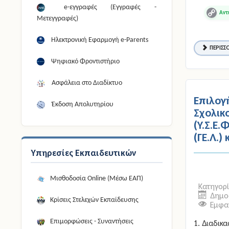
e-εγγραφές (Εγγραφές -
Copy
Μετεγγραφές)
Link
Ηλεκτρονική Εφαρμογή e-Parents
ΠΕΡΙΣΣΌ
Ψηφιακό Φροντιστήριο
Ασφάλεια στο Διαδίκτυο
Επιλο
Έκδοση Απολυτηρίου
Σχολικ
(Y.Σ.Ε
(ΓΕ.Λ.)
Υπηρεσίες Εκπαιδευτικών
Μισθοδοσία Online (Μέσω ΕΑΠ)
Κατηγορ
Δημοσ
Κρίσεις Στελεχών Εκπαίδευσης
Εμφαν
Επιμορφώσεις - Συναντήσεις
1. Διαδικα