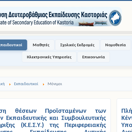
κπαιδευτικοί
Μαθητές
Σχολικές Εκδρομές
Νομοθεσία
Ηλεκτρονικές Υπηρεσίες
Επικοινωνία
ική
Εκπαιδευτικοί
Μόνιμοι
ωση θέσεων Προϊσταμένων των
Πλ
ν Εκπαιδευτικής και Συμβουλευτικής
Κέν
ριξης (Κ.Ε.Σ.Υ.) της Περιφερειακής
Υπο
θυνσης Εκπαίδευσης Δυτικής
Δι