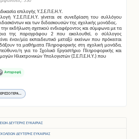
Εμφανίσεις: 530
αδικασία επιλογής Υ.Σ.Ε.Π.Ε.Η.Υ.
ιλογή Υ.Σ.Ε.Π.Ε.Η.Υ. γίνεται σε συνεδρίαση του συλλόγου
ιδασκόντων και των διδασκουσών της σχολικής μονάδας.
 την εκδήλωση σχετικού ενδιαφέροντος και σύμφωνα με τα
ήρια της παραγράφου 2 που ακολουθεί, o σύλλογος
ίνει έναν/μία εκπαιδευτικό μεταξύ εκείνων που πρόκειται
ιδάξουν τα μαθήματα Πληροφορικής στη σχολική μονάδα,
πεύθυνο/η για το Σχολικό Εργαστήριο Πληροφορικής και
ογών Ηλεκτρονικών Υπολογιστών (Σ.Ε.Π.Ε.Η.Υ.) που
opy
ink
ΕΡΙΣΣΌΤΕΡΑ...
ΙΩΝ ΔΕΥΤΕΡΗΣ ΕΥΚΑΙΡΙΑΣ
ΧΟΛΕΙΩΝ ΔΕΥΤΕΡΗΣ ΕΥΚΑΙΡΙΑΣ