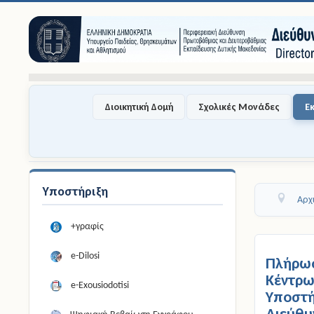
Διοικητική Δομή
Σχολικές Μονάδες
Ε
Υποστήριξη
Αρχ
+γραφίς
e-Dilosi
Πλήρ
Κέντρω
e-Exousiodotisi
Υποστή
Διεύ