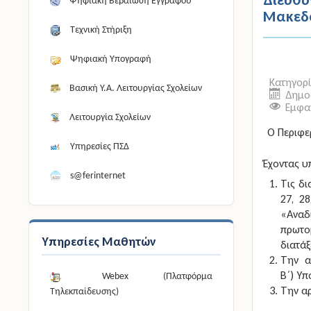
Ψηφιακή Βεβαίωση Εγγράφου
Μακεδ
Τεχνική Στήριξη
Ψηφιακή Υπογραφή
Κατηγορ
Βασική Υ.Α. Λειτουργίας Σχολείων
Δημοσ
Εμφαν
Λειτουργία Σχολείων
Ο Περιφε
Υπηρεσίες ΠΣΔ
Έχοντας 
s@ferinternet
Τις δι
27, 28
«Ανα
πρωτο
Υπηρεσίες Μαθητών
διατάξ
Την α
Β΄) Υ
Webex (Πλατφόρμα
Την α
Τηλεκπαίδευσης)