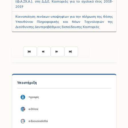
(Φ.Α.ΣΧ.Α.), στη Δ.Δ.Ε. Καστοριάς για το σχολικό έτος 2018-
2019
Κοινοποίηση πινάκων υποψηφίων για την πλήρωση της θέσης
Υπευθύνου Πληροφορικής και Νέων Τεχνολογιών της
Διεύθυνσης Δευτεροβάθμιας Εκπαίδευσης Καστοριάς
Σελίδα 51 από 59
Υποστήριξη
+γραφίς
e-Dilosi
e-Exousiodotisi