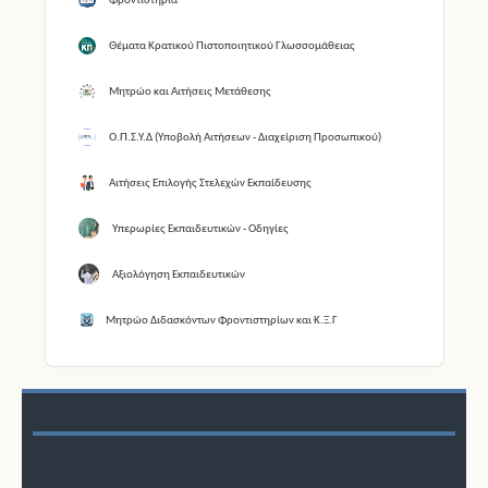
Φροντιστήρια
Θέματα Κρατικού Πιστοποιητικού Γλωσσομάθειας
Μητρώο και Αιτήσεις Μετάθεσης
Ο.Π.Σ.Υ.Δ (Υποβολή Αιτήσεων - Διαχείριση Προσωπικού)
Αιτήσεις Επιλογής Στελεχών Εκπαίδευσης
Υπερωρίες Εκπαιδευτικών - Οδηγίες
Αξιολόγηση Εκπαιδευτικών
Μητρώο Διδασκόντων Φροντιστηρίων και Κ.Ξ.Γ