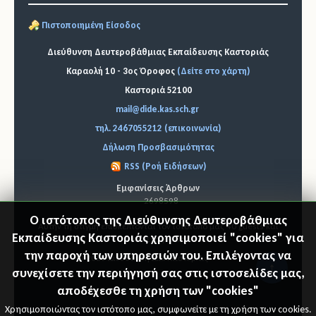
Πιστοποιημένη Είσοδος
Διεύθυνση Δευτεροβάθμιας Εκπαίδευσης Καστοριάς
Καραολή 10 - 3ος Όροφος
(Δείτε στο χάρτη)
Καστοριά 52100
mail@dide.kas.sch.gr
τηλ. 2467055212 (επικοινωνία)
Δήλωση Προσβασιμότητας
RSS (Ροή Ειδήσεων)
Εμφανίσεις Άρθρων
2698598
Ο ιστότοπος της Διεύθυνσης Δευτεροβάθμιας
Αυτήν τη στιγμή επισκέπτονται τον ιστότοπό μας 40 guests και
Εκπαίδευσης Καστοριάς χρησιμοποιεί "cookies" για
κανένα μέλος
την παροχή των υπηρεσιών του. Επιλέγοντας να
© 2026 Διεύθυνση Δ.Ε. Καστοριάς
"Επιστ
συνεχίσετε την περιήγησή σας στις ιστοσελίδες μας,
αποδέχεσθε τη χρήση των "cookies"
ροφή
Χρησιμοποιώντας τον ιστότοπο μας, συμφωνείτε με τη χρήση των cookies.