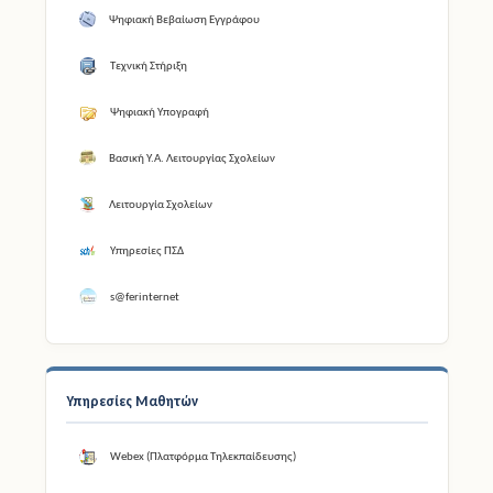
Ψηφιακή Βεβαίωση Εγγράφου
Τεχνική Στήριξη
Ψηφιακή Υπογραφή
Βασική Υ.Α. Λειτουργίας Σχολείων
Λειτουργία Σχολείων
Υπηρεσίες ΠΣΔ
s@ferinternet
Υπηρεσίες Μαθητών
Webex (Πλατφόρμα Τηλεκπαίδευσης)