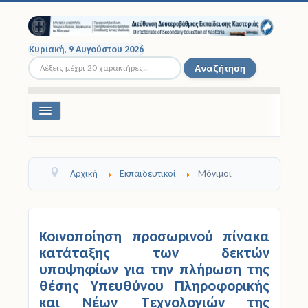
Κυριακή, 9 Αυγούστου 2026
Αναζήτηση...
Αναζήτηση
Εναλλαγή
πλοήγησης
Διοικητική Δομή
Αρχική
Εκπαιδευτικοί
Μόνιμοι
Σχολικές Μονάδες
Εκπαιδευτικοί
Κοινοποίηση προσωρινού πίνακα
Μαθητές
κατάταξης των δεκτών
υποψηφίων για την πλήρωση της
Σχολικές Εκδρομές
θέσης Υπευθύνου Πληροφορικής
και Νέων Τεχνολογιών της
Νομοθεσία