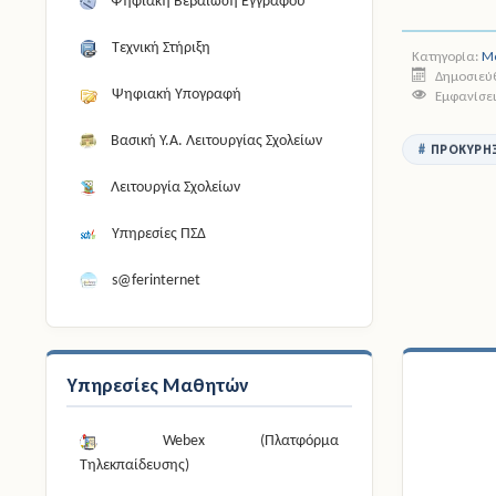
Ψηφιακή Βεβαίωση Εγγράφου
Τεχνική Στήριξη
Κατηγορία:
Μ
Δημοσιεύθ
Ψηφιακή Υπογραφή
Εμφανίσει
Βασική Υ.Α. Λειτουργίας Σχολείων
ΠΡΟΚΥΡΉΞ
Λειτουργία Σχολείων
Υπηρεσίες ΠΣΔ
s@ferinternet
Υπηρεσίες Μαθητών
Webex (Πλατφόρμα
Τηλεκπαίδευσης)