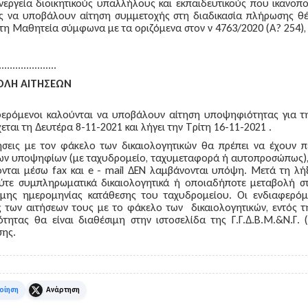
νεργεία διοικητικούς υπαλλήλους και εκπαιδευτικούς που ικανοπο
 να υποβάλουν αίτηση συμμετοχής στη διαδικασία πλήρωσης θέσ
α τη Μαθητεία σύμφωνα με τα οριζόμενα στον ν 4763/2020 (Α? 254),
.....................
ΒΟΛΗ ΑΙΤΗΣΕΩΝ
φερόμενοι καλούνται να υποβάλουν αίτηση υποψηφιότητας για τη
χεται τη
Δευτέρα 8-11-2021
και λήγει την
Τρίτη 16-11-2021
.
τήσεις με τον φάκελο των δικαιολογητικών θα πρέπει να έχουν π
ων υποψηφίων (με ταχυδρομείο, ταχυμεταφορά ή αυτοπροσώπως)
νται μέσω fax και e - mail ΔΕΝ λαμβάνονται υπόψη. Μετά τη λή
ούτε συμπληρωματικά δικαιολογητικά ή οποιαδήποτε μεταβολή 
μης ημερομηνίας κατάθεσης του ταχυδρομείου. Οι ενδιαφερόμ
 των αιτήσεων τους με το φάκελο των δικαιολογητικών, εντός τ
τητας θα είναι διαθέσιμη στην ιστοσελίδα της Γ.Γ.Δ.Β.Μ.&Ν.Γ. 
σης.
k
X