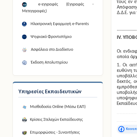
τους εν ε
e-εγγραφές (Εγγραφές -
Απόφασης
Μετεγγραφές)
Δ.Δ.Ε. γι
Ηλεκτρονική Εφαρμογή e-Parents
................
IV. YΠΟ
Ψηφιακό Φροντιστήριο
Ασφάλεια στο Διαδίκτυο
Οι ενδια
οποία άρ
Έκδοση Απολυτηρίου
1. Οι αι
ευθύνη τ
υποβάλλο
δεκτός, 
εμπρόθεσ
Υπηρεσίες Εκπαιδευτικών
υποβολής
υποψηφιό
Εκπαίδευ
Μισθοδοσία Online (Μέσω ΕΑΠ)
Κρίσεις Στελεχών Εκπαίδευσης
Faceboo
Επιμορφώσεις - Συναντήσεις