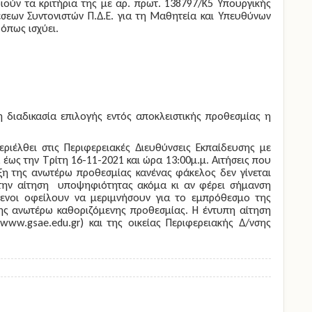
ιούν τα κριτήρια της με αρ. πρωτ. 138797/Κ5 Υπουργικής
εων Συντονιστών Π.Δ.Ε. για τη Μαθητεία και Υπευθύνων
 όπως ισχύει.
 διαδικασία επιλογής εντός αποκλειστικής προθεσμίας η
εριέλθει στις Περιφερειακές Διευθύνσεις Εκπαίδευσης με
,
έως την Τρίτη 16-11-2021 και ώρα 13:00μ.μ
. Αιτήσεις που
ξη της ανωτέρω προθεσμίας κανένας φάκελος δεν γίνεται
στην αίτηση υποψηφιότητας ακόμα κι αν φέρει σήμανση
ενοι οφείλουν να μεριμνήσουν για το εμπρόθεσμο της
ης ανωτέρω καθοριζόμενης προθεσμίας. Η έντυπη αίτηση
(
www.gsae.edu.gr
) και της οικείας Περιφερειακής Δ/νσης