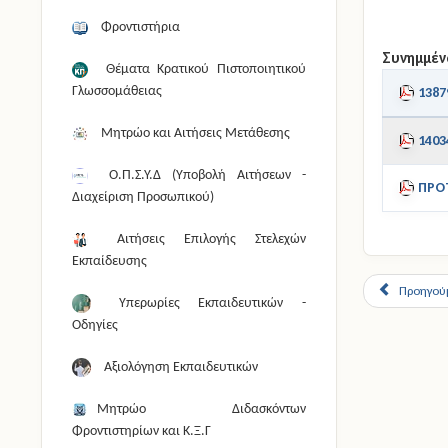
Φροντιστήρια
Συνημμέν
Θέματα Κρατικού Πιστοποιητικού
Γλωσσομάθειας
1387
Μητρώο και Αιτήσεις Μετάθεσης
1403
Ο.Π.Σ.Υ.Δ (Υποβολή Αιτήσεων -
ΠΡΟ
Διαχείριση Προσωπικού)
Αιτήσεις Επιλογής Στελεχών
Εκπαίδευσης
Προηγού
Υπερωρίες Εκπαιδευτικών -
Οδηγίες
Αξιολόγηση Εκπαιδευτικών
Μητρώο Διδασκόντων
Φροντιστηρίων και Κ.Ξ.Γ