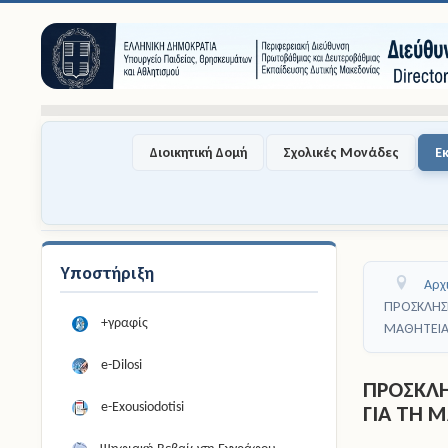
Διοικητική Δομή
Σχολικές Μονάδες
Ε
Υποστήριξη
Αρχ
ΠΡΟΣΚΛΗΣ
+γραφίς
ΜΑΘΗΤΕΙ
e-Dilosi
ΠΡΟΣΚΛΗ
e-Exousiodotisi
ΓΙΑ ΤΗ 