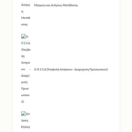
Μητρώο και Αιτήσεις Μετάθεσης
Ο.Π.Σ.Υ.Δ (Υποβολή Αιτήσεων - Διαχείριση Προσωπικού)