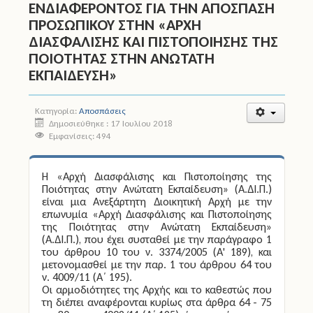
ΕΝΔΙΑΦΕΡΟΝΤΟΣ ΓΙΑ THN ΑΠΟΣΠΑΣΗ
ΠΡΟΣΩΠΙΚΟΥ ΣΤΗΝ «ΑΡΧΗ
Άδειες
ΔΙΑΣΦΑΛΙΣΗΣ ΚΑΙ ΠΙΣΤΟΠΟΙΗΣΗΣ ΤΗΣ
ΠΟΙΟΤΗΤΑΣ ΣΤΗΝ ΑΝΩΤΑΤΗ
Έντυπα
ΕΚΠΑΙΔΕΥΣΗ»
Πολιτική Προστασία
Κατηγορία:
Αποσπάσεις
Ηλεκτρονικές Υπηρεσίες
Δημοσιεύθηκε : 17 Ιουλίου 2018
Εμφανίσεις: 494
Επικοινωνία
Η «Αρχή Διασφάλισης και Πιστοποίησης της
Ποιότητας στην Ανώτατη Εκπαίδευση» (Α.ΔΙ.Π.)
είναι μια Ανεξάρτητη Διοικητική Αρχή με την
επωνυμία «Αρχή Διασφάλισης και Πιστοποίησης
της Ποιότητας στην Ανώτατη Εκπαίδευση»
(Α.ΔΙ.Π.), που έχει συσταθεί με την παράγραφο 1
του άρθρου 10 του ν. 3374/2005 (Α' 189), και
μετονομασθεί με την παρ. 1 του άρθρου 64 του
ν. 4009/11 (Α΄ 195).
Οι αρμοδιότητες της Αρχής και το καθεστώς που
τη διέπει αναφέρονται κυρίως στα άρθρα 64 - 75