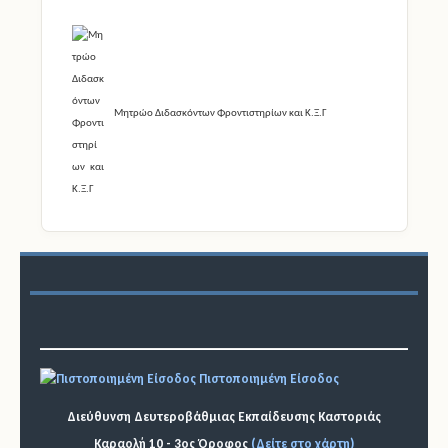
Μητρώο Διδασκόντων Φροντιστηρίων και Κ.Ξ.Γ
Πιστοποιημένη Είσοδος
Διεύθυνση Δευτεροβάθμιας Εκπαίδευσης Καστοριάς
Καραολή 10 - 3ος Όροφος
(Δείτε στο χάρτη)