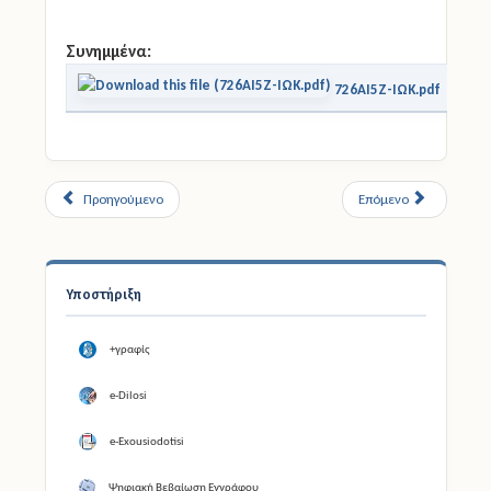
Συνημμένα:
726ΑΙ5Ζ-ΙΩΚ.pdf
Προηγούμενο
Επόμενο
Υποστήριξη
+γραφίς
e-Dilosi
e-Exousiodotisi
Ψηφιακή Βεβαίωση Εγγράφου