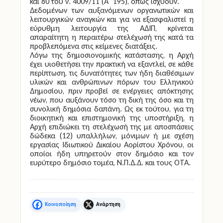
και 80 του ν. 4009/11 (Α΄ 195), όπως ισχύουν.
Δεδομένων των αυξανόμενων οργανωτικών και
λειτουργικών αναγκών και για να εξασφαλιστεί η
εύρυθμη λειτουργία της ΑΔΙΠ, κρίνεται
απαραίτητη η περαιτέρω στελέχωσή της κατά τα
προβλεπόμενα στις κείμενες διατάξεις.
Λόγω της δημοσιονομικής κατάστασης, η Αρχή
έχει υιοθετήσει την πρακτική να εξαντλεί, σε κάθε
περίπτωση, τις δυνατότητες των ήδη διαθέσιμων
υλικών και ανθρώπινων πόρων του Ελληνικού
Δημοσίου, πριν προβεί σε ενέργειες απόκτησης
νέων, που αυξάνουν τόσο τη δική της όσο και τη
συνολική δημόσια δαπάνη. Ως εκ τούτου, για τη
διοικητική και επιστημονική της υποστήριξη, η
Αρχή επιδιώκει τη στελέχωσή της με αποσπάσεις
δώδεκα (12) υπαλλήλων, μόνιμων ή με σχέση
εργασίας Ιδιωτικού Δικαίου Αορίστου Χρόνου, οι
οποίοι ήδη υπηρετούν στον δημόσιο και τον
ευρύτερο δημόσιο τομέα, Ν.Π.Δ.Δ. και τους ΟΤΑ.
Facebook
X