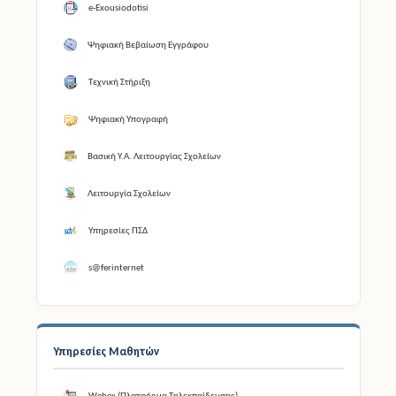
e-Exousiodotisi
Ψηφιακή Βεβαίωση Εγγράφου
Τεχνική Στήριξη
Ψηφιακή Υπογραφή
Βασική Υ.Α. Λειτουργίας Σχολείων
Λειτουργία Σχολείων
Υπηρεσίες ΠΣΔ
s@ferinternet
Υπηρεσίες Μαθητών