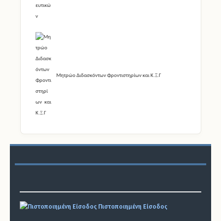
Μητρώο Διδασκόντων Φροντιστηρίων και Κ.Ξ.Γ
Πιστοποιημένη Είσοδος