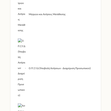
Μητρώο και Αιτήσεις Μετάθεσης
Ο.Π.Σ.Υ.Δ (Υποβολή Αιτήσεων - Διαχείριση Προσωπικού)