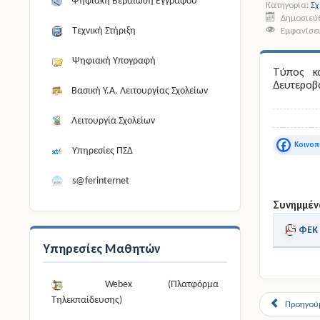
Ψηφιακή Βεβαίωση Εγγράφου
Κατηγορία:
Σχ
Δημοσιεύθ
Εμφανίσει
Τεχνική Στήριξη
Ψηφιακή Υπογραφή
Τύπος κ
Δευτεροβ
Βασική Υ.Α. Λειτουργίας Σχολείων
Λειτουργία Σχολείων
Faceboo
Υπηρεσίες ΠΣΔ
s@ferinternet
Συνημμέν
ΦΕΚ 
Υπηρεσίες Μαθητών
Webex (Πλατφόρμα
Τηλεκπαίδευσης)
Προηγού