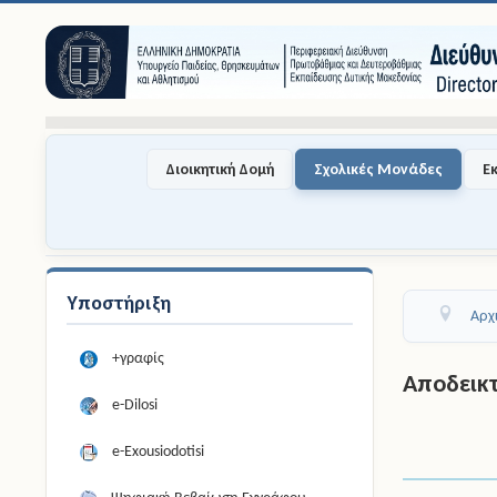
Διοικητική Δομή
Σχολικές Μονάδες
Ε
Υποστήριξη
Αρχ
+γραφίς
Αποδεικ
e-Dilosi
e-Exousiodotisi