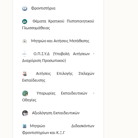
Φροντιστήρια
Θέματα Κρατικού Πιστοποιητικού
Γλωσσομάθειας
Μητρώο και Αιτήσεις Μετάθεσης
Ο.Π.Σ.Υ.Δ (Υποβολή Αιτήσεων -
Διαχείριση Προσωπικού)
Αιτήσεις Επιλογής Στελεχών
Εκπαίδευσης
Υπερωρίες Εκπαιδευτικών -
Οδηγίες
Αξιολόγηση Εκπαιδευτικών
Μητρώο Διδασκόντων
Φροντιστηρίων και Κ.Ξ.Γ