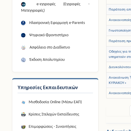
e-εγγραφές (Εγγραφές -
Παράταση απ
Μετεγγραφές)
Ανακοινοποίη
Ηλεκτρονική Εφαρμογή e-Parents
Γνωστοποίηση
Ψηφιακό Φροντιστήριο
Παράταση πρ
Ασφάλεια στο Διαδίκτυο
Οδηγίες για 
υπηρετούν στο
Έκδοση Απολυτηρίου
Διευκολύνσει
Ανακοίνωση ?
ΚΥΡΙΑΚΟΥ»
Υπηρεσίες Εκπαιδευτικών
Ανακοινοποίη
Μισθοδοσία Online (Μέσω ΕΑΠ)
Κρίσεις Στελεχών Εκπαίδευσης
Επιμορφώσεις - Συναντήσεις