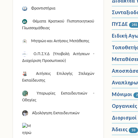
Διδακτέα 
Φροντιστήρια
Συνταξιοδ
Θέματα Κρατικού Πιστοποιητικού
ΠΥΣΔΕ
261
Γλωσσομάθειας
Ειδική Αγ
Μητρώο και Αιτήσεις Μετάθεσης
Τοποθετήσ
Ο.Π.Σ.Υ.Δ (Υποβολή Αιτήσεων -
Μεταθέσε
Διαχείριση Προσωπικού)
Αποσπάσε
Αιτήσεις Επιλογής Στελεχών
Εκπαίδευσης
Αναπληρωτ
Μόνιμοι
Υπερωρίες Εκπαιδευτικών -
Οδηγίες
Οργανικές
Αξιολόγηση Εκπαιδευτικών
Διορισμοί
Άδειες
10