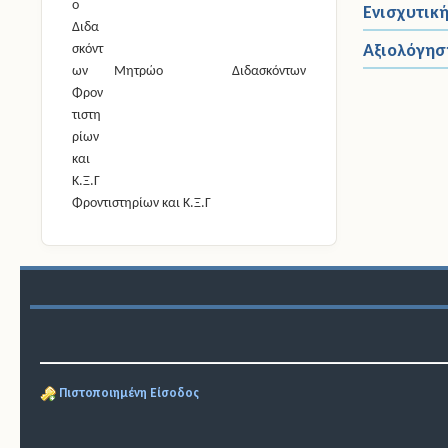
Κανονικές 
Ενισχυτικ
Άδειες CO
Αξιολόγησ
Μητρώο Διδασκόντων
Φροντιστηρίων και Κ.Ξ.Γ
Πιστοποιημένη Είσοδος