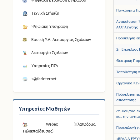
Ψηφιακή Βεβαίωση Εγγράφου
Παγκόσμια Ημ
Τεχνική Στήριξη
Ανακοίνωση ?
Ψηφιακή Υπογραφή
Αλληλεγγύης
Πρόσκληση εκδ
Βασική Υ.Α. Λειτουργίας Σχολείων
2η Εγκύκλιος
Λειτουργία Σχολείων
Θεατρική Πα
Υπηρεσίες ΠΣΔ
Τοποθέτηση ν
s@ferinternet
Οργανικά Κεν
Πρόσκληση εκ
απόσπασης
Υπηρεσίες Μαθητών
Δημιουργία ε
και την αντιμ
Webex (Πλατφόρμα
Προεπιλογή γ
Τηλεκπαίδευσης)
«ΒΡΑΔΙΑ ΕΡΕ