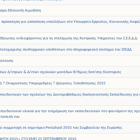
έρα Εθελοντή Αιμοδότη
 πρόσκληση για απόσπαση υπαλλήλων στο Υπουργείο Εργασίας, Κοινωνικής Ασφάλ
ήλωσης ενδιαφέροντος για τη στελέχωση της Κεντρικής Υπηρεσίας του Σ.Ε.Ε.Δ.Δ.
 Καταχώρισης πειθαρχικών υποθέσεων στο πληροφοριακό σύστημα του ΣΕΕΔΔ
ράσταση
έων Δ/ντριών & Δ/ντών σχολικών μονάδων Β/θμιας Εκπ/σης Καστοριάς
ά ? Ονομαστικές Υπεραριθμίες ? Δηλώσεις Τοποθέτησης 2015
παιδευτικών των σχολείων της Δευτεροβάθμιας Εκκλησιαστικής Εκπαίδευσης για
κπαιδευτικού υλικού για την ενημέρωση των εκπαιδευτικών στο φαινόμενο της σχο
ετώπισή του
ια συμμετοχή σε σεμινάριο Pestalozzi 2015 του Συμβουλίου της Ευρώπης
ΥΝΗΤΗ 2015» ΣΤΟ ΕΜΠ 25 ΣΕΠΤΕΜΒΡΙΟΥ 2015