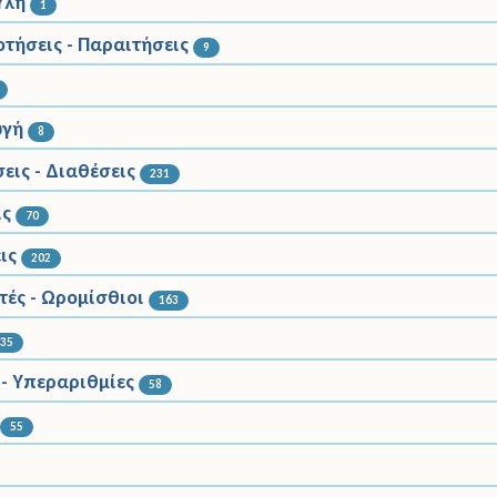
Ύλη
1
οτήσεις - Παραιτήσεις
9
ωγή
8
εις - Διαθέσεις
231
ις
70
ις
202
ές - Ωρομίσθιοι
163
235
 - Υπεραριθμίες
58
55