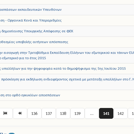
οσπάσεων εκπαιδευτικών Υπευθύνων
ση - Οργανικά Κενά και Υπεραριθμίες
 δημοσίευσης Υπουργικής Απόφασης σε ΦΕΚ
οθεσμίας υποβολής αιτήσεων απόσπασης
την εισαγωγή στην Τριτοβάθμια Εκπαίδευση Ελλήνων του εξωτερικού και τέκνων 
 εξωτερικό για το έτος 2015
ς υπαλλήλων για την ψηφοφορία κατά το δημοψήφισμα της 5ης Ιουλίου 2015
 πρόσκληση για εκδήλωση ενδιαφέροντος σχετικά με μετάταξη υπαλλήλων στο Γ. 
ση στο ορθό εγκυκλίων αποσπάσεων
136
137
138
139
...
141
142
1