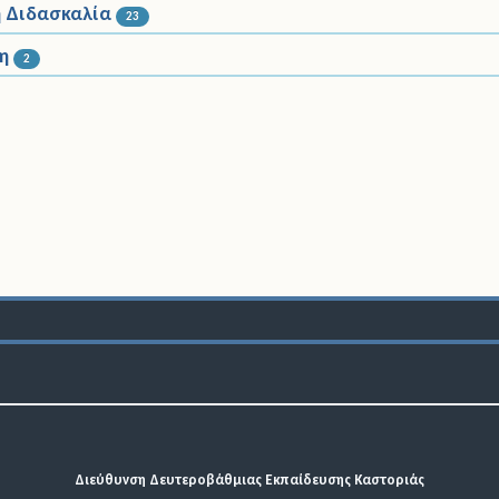
Άδειες
ή Διδασκαλία
4
23
VID19
η
2
5
Διεύθυνση Δευτεροβάθμιας Εκπαίδευσης Καστοριάς