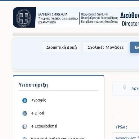
Διοικητική Δομή
Σχολικές Μονάδες
Ε
Υποστήριξη
Αρχ
+γραφίς
e-Dilosi
e-Exousiodotisi
Τίτλος
Ανακοίνωση ?