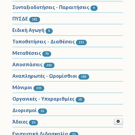
Συνταξιοδοτήσεις - Παραιτήσεις
9
ΠΥΣΔΕ
261
Ειδική Αγωγή
8
Τοποθετήσεις - Διαθέσεις
231
Μεταθέσεις
70
Αποσπάσεις
202
Αναπληρωτές - Ωρομίσθιοι
163
Μόνιμοι
235
Οργανικές - Υπεραριθμίες
58
Διορισμοί
55
Άδειες
10
Κανονικές Άδειες
Ενισχυτική Διδασκαλία
4
23