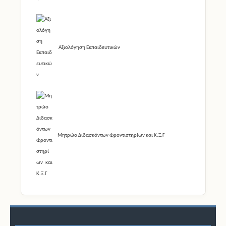
Αξιολόγηση Εκπαιδευτικών
Μητρώο Διδασκόντων Φροντιστηρίων και Κ.Ξ.Γ