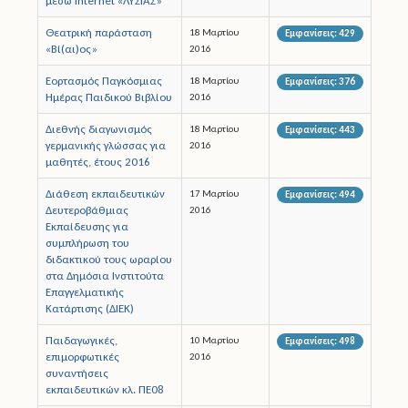
μέσω Internet «ΛΥΣΙΑΣ»
Θεατρική παράσταση
18 Μαρτίου
Εμφανίσεις: 429
Άδειες
«Βί(αι)ος»
2016
Έντυπα
Εορτασμός Παγκόσμιας
18 Μαρτίου
Εμφανίσεις: 376
Ημέρας Παιδικού Βιβλίου
2016
Πολιτική Προστασία
Διεθνής διαγωνισμός
18 Μαρτίου
Εμφανίσεις: 443
γερμανικής γλώσσας για
2016
Ηλεκτρονικές Υπηρεσίες
μαθητές, έτους 2016
Διάθεση εκπαιδευτικών
17 Μαρτίου
Εμφανίσεις: 494
Επικοινωνία
Δευτεροβάθμιας
2016
Εκπαίδευσης για
συμπλήρωση του
διδακτικού τους ωραρίου
στα Δημόσια Ινστιτούτα
Επαγγελματικής
Κατάρτισης (ΔΙΕΚ)
Παιδαγωγικές,
10 Μαρτίου
Εμφανίσεις: 498
επιμορφωτικές
2016
συναντήσεις
εκπαιδευτικών κλ. ΠΕ08