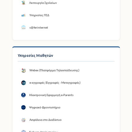
Λειτουργία Σχολείων
Υπηρεσίες ΠΣΔ
s@ferinternet
Υπηρεσίες Μαθητών
Webex (Πλατφόρμα Τηλεκπαίδευσης)
e-εγγραφές (Εγγραφές - Μετεγγραφές)
Ηλεκτρονική Εφαρμογή e-Parents
Ψηφιακό Φροντιστήριο
Ασφάλεια στο Διαδίκτυο