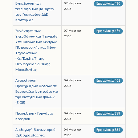
Ενημέρωση των
07 Μαρτίου
Εμφανίσεις: 430
τελειόφοιτων μαθητών
2016
των Γυμνασίων ΔΔΕ
Καστοριάς
Συνάντηση των
07 Μαρτίου
Εμφανίσεις: 369
Υπευθύνων και Τεχνικών
2016
Υπευθύνων των Κέντρων
Πληροφορικής και Νέων
Τεχνολογιών
(Κε.Πλη.Νε.Τ) της
Περιφέρειας Δυτικής
Μακεδονίας
Ανακοίνωση
04 Μαρτίου
Εμφανίσεις: 401
Προκηρύξεων θέσεων σε
2016
Ευρωπαϊκό Ινστιτούτο για
την Ισότητα των Φύλων
(EIGE)
Πρόσκληση - Γυμνάσιο
04 Μαρτίου
Εμφανίσεις: 388
Κορησού
2016
Διεξαγωγή διαγωνισμού
04 Μαρτίου
Εμφανίσεις: 534
Ορθογραφίας για
2016