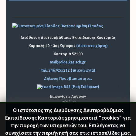
Πιστοποιημένη Είσοδος
Διεύθυνση Δευτεροβάθμιας Εκπαίδευσης Καστοριάς
Καραολή 10 - 3ος Όροφος
(Δείτε στο χάρτη)
Καστοριά 52100
mail@dide.kas.sch.gr
τηλ. 2467055212 (επικοινωνία)
Δήλωση Προσβασιμότητας
RSS (Ροή Ειδήσεων)
Εμφανίσεις Άρθρων
2696315
Ο ιστότοπος της Διεύθυνσης Δευτεροβάθμιας
Αυτήν τη στιγμή επισκέπτονται τον ιστότοπό μας 37 guests και
Εκπαίδευσης Καστοριάς χρησιμοποιεί "cookies" για
κανένα μέλος
την παροχή των υπηρεσιών του. Επιλέγοντας να
© 2026 Διεύθυνση Δ.Ε. Καστοριάς
"Επιστ
συνεχίσετε την περιήγησή σας στις ιστοσελίδες μας,