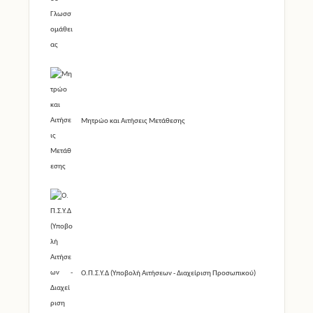
Μητρώο και Αιτήσεις Μετάθεσης
Ο.Π.Σ.Υ.Δ (Υποβολή Αιτήσεων - Διαχείριση Προσωπικού)