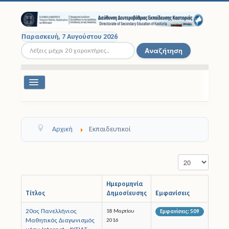
Παρασκευή, 7 Αυγούστου 2026
Αναζήτηση...
Αναζήτηση
Εναλλαγή
πλοήγησης
Διοικητική Δομή
Αρχική
Εκπαιδευτικοί
Σχολικές Μονάδες
Εμφάνιση #
Εκπαιδευτικοί
Μαθητές
Ημερομηνία
Τίτλος
Δημοσίευσης
Εμφανίσεις
Σχολικές Εκδρομές
20ος Πανελλήνιος
18 Μαρτίου
Εμφανίσεις: 509
Μαθητικός Διαγωνισμός
2016
Νομοθεσία