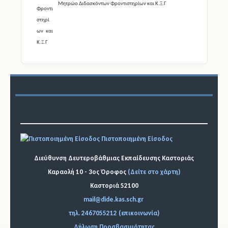
Μητρώο Διδασκόντων Φροντιστηρίων και Κ.Ξ.Γ
Πιστοποιημένη Είσοδος
Διεύθυνση Δευτεροβάθμιας Εκπαίδευσης Καστοριάς
Καραολή 10 - 3ος Όροφος
(Δείτε στο χάρτη)
Καστοριά 52100
mail@dide.kas.sch.gr
τηλ. 2467055212 (επικοινωνία)
Δήλωση Προσβασιμότητας