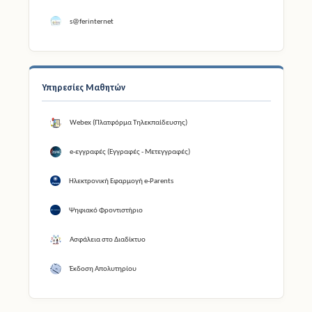
s@ferinternet
Υπηρεσίες Μαθητών
Webex (Πλατφόρμα Τηλεκπαίδευσης)
e-εγγραφές (Εγγραφές - Μετεγγραφές)
Ηλεκτρονική Εφαρμογή e-Parents
Ψηφιακό Φροντιστήριο
Ασφάλεια στο Διαδίκτυο
Έκδοση Απολυτηρίου