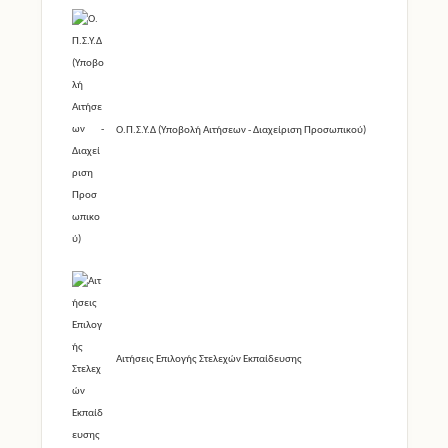
Ο.Π.Σ.Υ.Δ (Υποβολή Αιτήσεων - Διαχείριση Προσωπικού)
Αιτήσεις Επιλογής Στελεχών Εκπαίδευσης