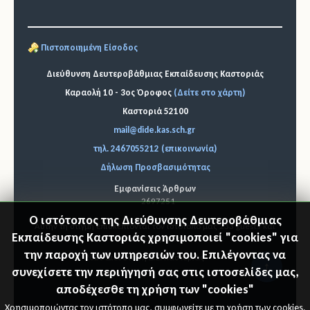
Πιστοποιημένη Είσοδος
Διεύθυνση Δευτεροβάθμιας Εκπαίδευσης Καστοριάς
Καραολή 10 - 3ος Όροφος
(Δείτε στο χάρτη)
Καστοριά 52100
mail@dide.kas.sch.gr
τηλ. 2467055212 (επικοινωνία)
Δήλωση Προσβασιμότητας
Εμφανίσεις Άρθρων
2697251
Ο ιστότοπος της Διεύθυνσης Δευτεροβάθμιας
Αυτήν τη στιγμή επισκέπτονται τον ιστότοπό μας 233 guests και
Εκπαίδευσης Καστοριάς χρησιμοποιεί "cookies" για
κανένα μέλος
την παροχή των υπηρεσιών του. Επιλέγοντας να
© 2026 Διεύθυνση Δ.Ε. Καστοριάς
"Επιστ
συνεχίσετε την περιήγησή σας στις ιστοσελίδες μας,
αποδέχεσθε τη χρήση των "cookies"
ροφή
Χρησιμοποιώντας τον ιστότοπο μας, συμφωνείτε με τη χρήση των cookies.