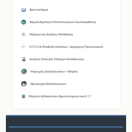
Φροντιστήρια
Θέματα Κρατικού Πιστοποιητικού Γλωσσομάθειας
Μητρώο και Αιτήσεις Μετάθεσης
Ο.Π.Σ.Υ.Δ (Υποβολή Αιτήσεων - Διαχείριση Προσωπικού)
Αιτήσεις Επιλογής Στελεχών Εκπαίδευσης
Υπερωρίες Εκπαιδευτικών - Οδηγίες
Αξιολόγηση Εκπαιδευτικών
Μητρώο Διδασκόντων Φροντιστηρίων και Κ.Ξ.Γ