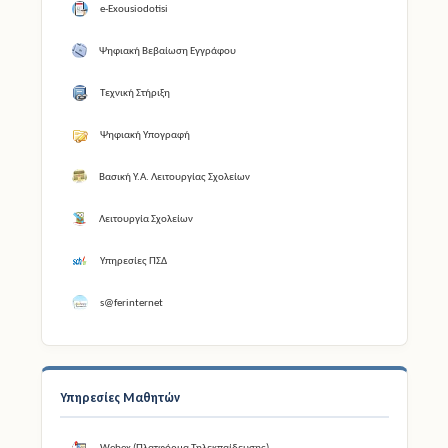
e-Exousiodotisi
Ψηφιακή Βεβαίωση Εγγράφου
Τεχνική Στήριξη
Ψηφιακή Υπογραφή
Βασική Υ.Α. Λειτουργίας Σχολείων
Λειτουργία Σχολείων
Υπηρεσίες ΠΣΔ
s@ferinternet
Υπηρεσίες Μαθητών