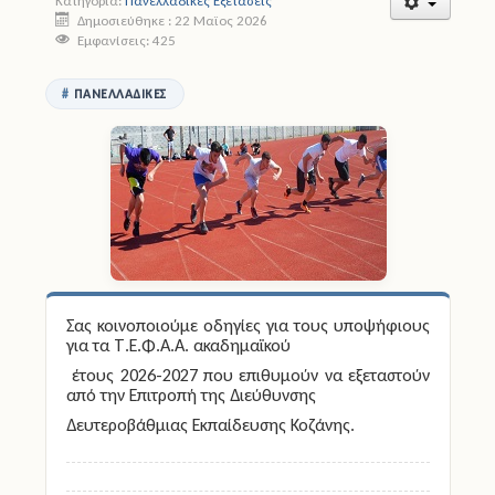
Κατηγορία:
Πανελλαδικές Εξετάσεις
Δημοσιεύθηκε : 22 Μαϊος 2026
Εμφανίσεις: 425
Άδειες
Έντυπα
ΠΑΝΕΛΛΑΔΙΚΈΣ
Πολιτική Προστασία
Ηλεκτρονικές Υπηρεσίες
Επικοινωνία
Σας κοινοποιούμε οδηγίες για τους υποψήφιους
για τα Τ.Ε.Φ.Α.Α. ακαδημαϊκού
έτους 2026-2027 που επιθυμούν να εξεταστούν
από την Επιτροπή της Διεύθυνσης
Δευτεροβάθμιας Εκπαίδευσης Κοζάνης.