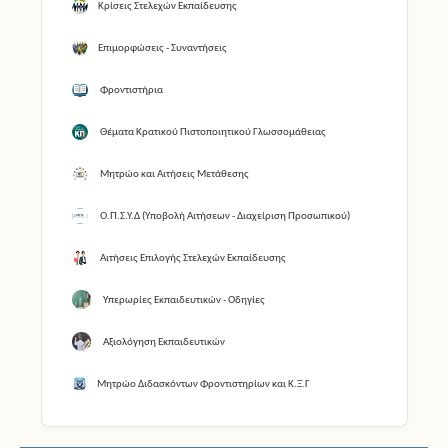
Κρίσεις Στελεχών Εκπαίδευσης
Επιμορφώσεις - Συναντήσεις
Φροντιστήρια
Θέματα Κρατικού Πιστοποιητικού Γλωσσομάθειας
Μητρώο και Αιτήσεις Μετάθεσης
Ο.Π.Σ.Υ.Δ (Υποβολή Αιτήσεων - Διαχείριση Προσωπικού)
Αιτήσεις Επιλογής Στελεχών Εκπαίδευσης
Υπερωρίες Εκπαιδευτικών - Οδηγίες
Αξιολόγηση Εκπαιδευτικών
Μητρώο Διδασκόντων Φροντιστηρίων και Κ.Ξ.Γ