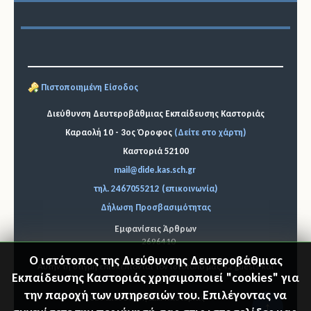
Πιστοποιημένη Είσοδος
Διεύθυνση Δευτεροβάθμιας Εκπαίδευσης Καστοριάς
Καραολή 10 - 3ος Όροφος
(Δείτε στο χάρτη)
Καστοριά 52100
mail@dide.kas.sch.gr
τηλ. 2467055212 (επικοινωνία)
Δήλωση Προσβασιμότητας
Εμφανίσεις Άρθρων
2696410
Ο ιστότοπος της Διεύθυνσης Δευτεροβάθμιας
Αυτήν τη στιγμή επισκέπτονται τον ιστότοπό μας 42 guests και
Εκπαίδευσης Καστοριάς χρησιμοποιεί "cookies" για
κανένα μέλος
την παροχή των υπηρεσιών του. Επιλέγοντας να
© 2026 Διεύθυνση Δ.Ε. Καστοριάς
"Επιστ