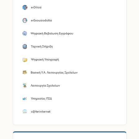
e-Dilosi
e-Exousiodotisi
Ψηφιακή Βεβαίωση Εγγράφου
Τεχνική Στήριξη
Ψηφιακή Υπογραφή
Βασική Υ.Α. Λειτουργίας Σχολείων
Λειτουργία Σχολείων
Υπηρεσίες ΠΣΔ
s@ferinternet