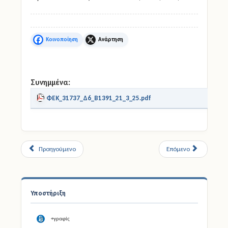
Facebook
X
Συνημμένα:
ΦΕΚ_31737_Δ6_Β1391_21_3_25.pdf
Προηγούμενο
Επόμενο
Υποστήριξη
+γραφίς