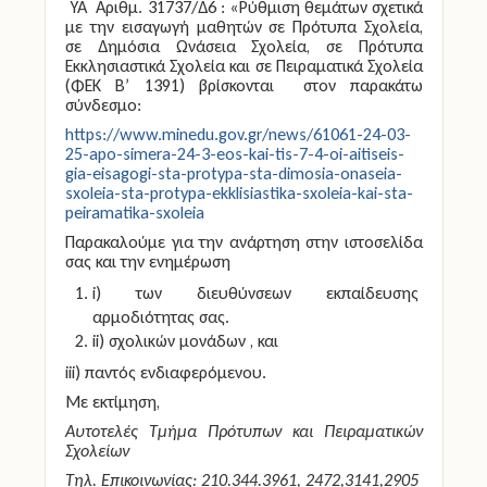
ΥΑ Αριθμ. 31737/Δ6 : «Ρύθμιση θεμάτων σχετικά
με την εισαγωγή μαθητών σε Πρότυπα Σχολεία,
σε Δημόσια Ωνάσεια Σχολεία, σε Πρότυπα
Εκκλησιαστικά Σχολεία και σε Πειραματικά Σχολεία
(ΦΕΚ Β’ 1391) βρίσκονται στον παρακάτω
σύνδεσμο:
https://www.minedu.gov.gr/news/61061-24-03-
25-apo-simera-24-3-eos-kai-tis-7-4-oi-aitiseis-
gia-eisagogi-sta-protypa-sta-dimosia-onaseia-
sxoleia-sta-protypa-ekklisiastika-sxoleia-kai-sta-
peiramatika-sxoleia
Παρακαλούμε για την ανάρτηση στην ιστοσελίδα
σας και την ενημέρωση
i) των διευθύνσεων εκπαίδευσης
αρμοδιότητας σας.
ii) σχολικών μονάδων , και
iii) παντός ενδιαφερόμενου.
Με εκτίμηση,
Αυτοτελές Τμήμα Πρότυπων και Πειραματικών
Σχολείων
Τηλ. Επικοινωνίας: 210.344.3961, 2472,3141,2905