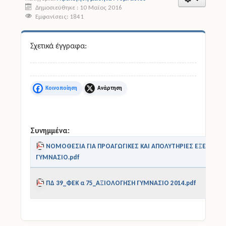
Δημοσιεύθηκε : 10 Μαϊος 2016
Εμφανίσεις: 1841
Άδειες
Έντυπα
Σχετικά έγγραφα:
Πολιτική Προστασία
Ηλεκτρονικές Υπηρεσίες
Facebook
X
Επικοινωνία
Συνημμένα:
ΝΟΜΟΘΕΣΙΑ ΓΙΑ ΠΡΟΑΓΩΓΙΚΕΣ ΚΑΙ ΑΠΟΛΥΤΗΡΙΕΣ ΕΞΕΤΑΣΕΙ
ΓΥΜΝΑΣΙΟ.pdf
ΠΔ 39_ΦΕΚ α 75_ΑΞΙΟΛΟΓΗΣΗ ΓΥΜΝΑΣΙΟ 2014.pdf