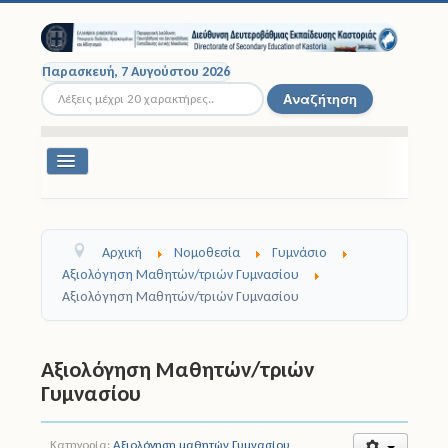
Παρασκευή, 7 Αυγούστου 2026
Αναζήτηση...
Αναζήτηση
Εναλλαγή
πλοήγησης
Διοικητική Δομή
Αρχική
Νομοθεσία
Γυμνάσιο
Σχολικές Μονάδες
Αξιολόγηση Μαθητών/τριών Γυμνασίου
Αξιολόγηση Μαθητών/τριών Γυμνασίου
Εκπαιδευτικοί
Μαθητές
Αξιολόγηση Μαθητών/τριών
Γυμνασίου
Σχολικές Εκδρομές
Νομοθεσία
Κατηγορία:
Αξιολόγηση μαθητών Γυμνασίου