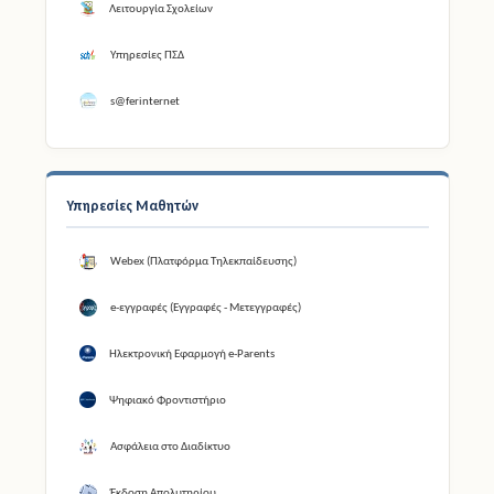
Λειτουργία Σχολείων
Υπηρεσίες ΠΣΔ
s@ferinternet
Υπηρεσίες Μαθητών
Webex (Πλατφόρμα Τηλεκπαίδευσης)
e-εγγραφές (Εγγραφές - Μετεγγραφές)
Ηλεκτρονική Εφαρμογή e-Parents
Ψηφιακό Φροντιστήριο
Ασφάλεια στο Διαδίκτυο
Έκδοση Απολυτηρίου