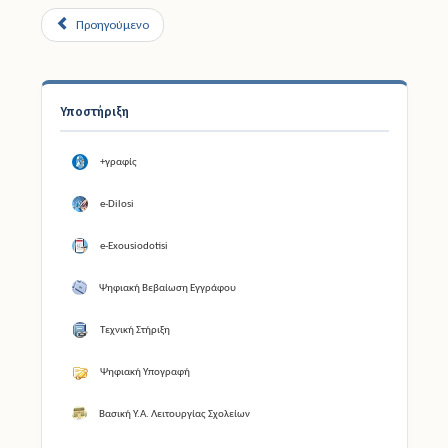
Προηγούμενο
Υποστήριξη
+γραφίς
e-Dilosi
e-Exousiodotisi
Ψηφιακή Βεβαίωση Εγγράφου
Τεχνική Στήριξη
Ψηφιακή Υπογραφή
Βασική Υ.Α. Λειτουργίας Σχολείων