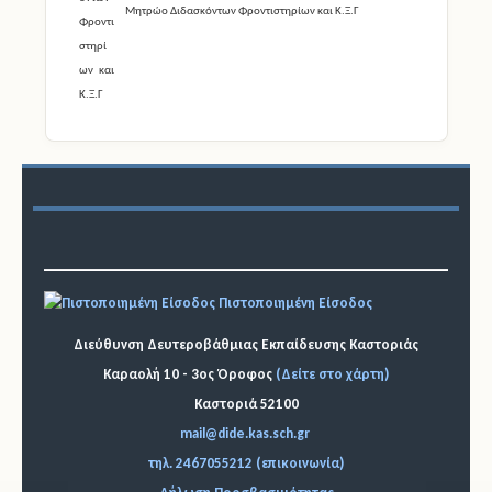
Μητρώο Διδασκόντων Φροντιστηρίων και Κ.Ξ.Γ
Πιστοποιημένη Είσοδος
Διεύθυνση Δευτεροβάθμιας Εκπαίδευσης Καστοριάς
Καραολή 10 - 3ος Όροφος
(Δείτε στο χάρτη)
Καστοριά 52100
mail@dide.kas.sch.gr
τηλ. 2467055212 (επικοινωνία)