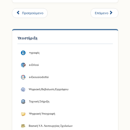
Προηγούμενο
Επόμενο
Υποστήριξη
+γραφίς
e-Dilosi
e-Exousiodotisi
Ψηφιακή Βεβαίωση Εγγράφου
Τεχνική Στήριξη
Ψηφιακή Υπογραφή
Βασική Υ.Α. Λειτουργίας Σχολείων