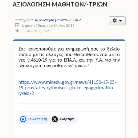
ΑΞΙΟΛΟΓΗΣΗ ΜΑΘΗΤΩΝ/-ΤΡΙΩΝ
Άδειες
Κατηγορία:
Αξιολόγηση μαθητών ΕΠΑ.Λ.
Δημοσιεύθηκε : 16 Μαϊος 2019
Έντυπα
Εμφανίσεις: 862
Πολιτική Προστασία
Σας κοινοποιούμε για ενημέρωσή σας το δελτίο
Ηλεκτρονικές Υπηρεσίες
τύπου με τις αλλαγές που θεσμοθετούνται με το
νέο ν.4610/19 για τα ΕΠΑ.Λ. και την Υ.Α. για την
αξιολόγηση των μαθητών/-τριων.?
Επικοινωνία
https://www.minedu.gov.gr/news/41150-15-05-
19-prosfates-rythmiseis-gia-to-epaggelmatiko-
lykeio-2
Facebook
X