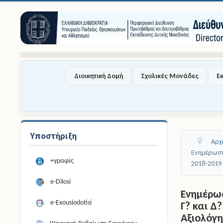
Διοικητική Δομή
Σχολικές Μονάδες
Ε
Υποστήριξη
Αρχ
Ενημέρωση
+γραφίς
2018-2019
e-Dilosi
Ενημέρω
e-Exousiodotisi
Γ? και Δ
Αξιολόγ