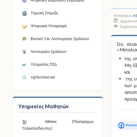
Ψηφιακή Βεβαίωση Εγγράφου
Τεχνική Στήριξη
Κατηγορία:
Αξ
Δημοσιεύ
Ψηφιακή Υπογραφή
Εμφανίσει
Βασική Υ.Α. Λειτουργίας Σχολείων
Στο πλα
«Μεταλυκ
Λειτουργία Σχολείων
της υ
Υπηρεσίες ΠΣΔ
Μη Εξ
και
s@ferinternet
της υ
των μ
αποστ
προαγ
Υπηρεσίες Μαθητών
Webex (Πλατφόρμα
Faceboo
Τηλεκπαίδευσης)