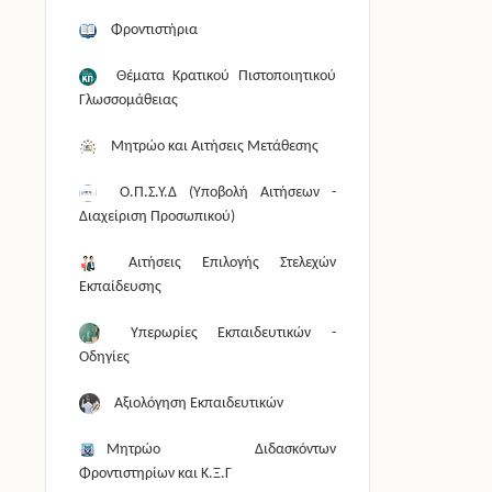
Φροντιστήρια
Θέματα Κρατικού Πιστοποιητικού
Γλωσσομάθειας
Μητρώο και Αιτήσεις Μετάθεσης
Ο.Π.Σ.Υ.Δ (Υποβολή Αιτήσεων -
Διαχείριση Προσωπικού)
Αιτήσεις Επιλογής Στελεχών
Εκπαίδευσης
Υπερωρίες Εκπαιδευτικών -
Οδηγίες
Αξιολόγηση Εκπαιδευτικών
Μητρώο Διδασκόντων
Φροντιστηρίων και Κ.Ξ.Γ