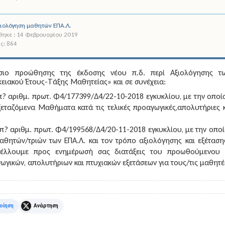
ιολόγηση μαθητών ΕΠΑ.Λ.
θηκε : 14 Φεβρουαρίου 2019
ς: 864
ίσιο προώθησης της έκδοσης νέου π.δ. περί Αξιολόγησης τ
ειακού Έτους-Τάξης Μαθητείας» και σε συνέχεια:
π? αριθμ. πρωτ. Φ4/177399/Δ4/22-10-2018 εγκυκλίου, με την οποί
εταζόμενα Μαθήματα κατά τις τελικές προαγωγικές,απολυτήριες κα
π? αριθμ. πρωτ. Φ4/199568/Δ4/20-11-2018 εγκυκλίου, με την οποί
αθητών/τριών των ΕΠΑ.Λ. και τον τρόπο αξιολόγησης και εξέτασ
έλλουμε προς ενημέρωσή σας διατάξεις του προωθούμενου π
ωγικών, απολυτήριων και πτυχιακών εξετάσεων για τους/τις μαθητές
k
X