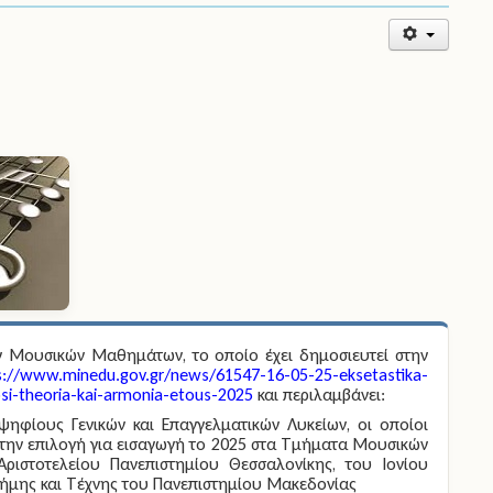
ων Μουσικών Μαθημάτων, το οποίο έχει δημοσιευτεί στην
s://www.minedu.gov.gr/news/61547-16-05-25-eksetastika-
psi-theoria-kai-armonia-etous-2025
και περιλαμβάνει:
φίους Γενικών και Επαγγελματικών Λυκείων, οι οποίοι
την επιλογή για εισαγωγή το 2025 στα Τμήματα Μουσικών
ριστοτελείου Πανεπιστημίου Θεσσαλονίκης, του Ιονίου
τήµης και Τέχνης του Πανεπιστηµίου Μακεδονίας