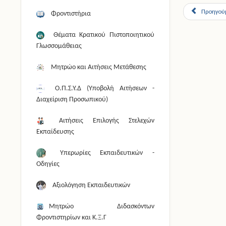
Προηγού
Φροντιστήρια
Θέματα Κρατικού Πιστοποιητικού
Γλωσσομάθειας
Μητρώο και Αιτήσεις Μετάθεσης
Ο.Π.Σ.Υ.Δ (Υποβολή Αιτήσεων -
Διαχείριση Προσωπικού)
Αιτήσεις Επιλογής Στελεχών
Εκπαίδευσης
Υπερωρίες Εκπαιδευτικών -
Οδηγίες
Αξιολόγηση Εκπαιδευτικών
Μητρώο Διδασκόντων
Φροντιστηρίων και Κ.Ξ.Γ