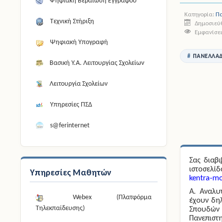
Ψηφιακή Βεβαίωση Εγγράφου
Κατηγορία:
Πα
Τεχνική Στήριξη
Δημοσιεύθ
Εμφανίσει
Ψηφιακή Υπογραφή
ΠΑΝΕΛΛΑΔ
Βασική Υ.Α. Λειτουργίας Σχολείων
Λειτουργία Σχολείων
Υπηρεσίες ΠΣΔ
s@ferinternet
Σας διαβ
ιστοσελί
Υπηρεσίες Μαθητών
kentra-mo
Α.
Αναλυ
Webex (Πλατφόρμα
έχουν δη
Σπουδών 
Τηλεκπαίδευσης)
Πανεπιστ