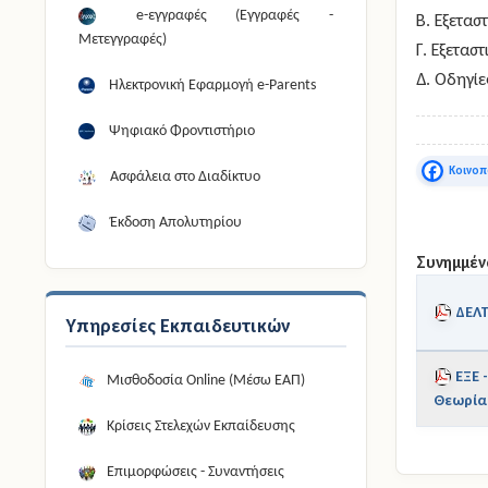
e-εγγραφές (Εγγραφές -
Β.
Εξετασ
Μετεγγραφές)
Γ.
Εξεταστ
Δ.
Οδηγίε
Ηλεκτρονική Εφαρμογή e-Parents
Ψηφιακό Φροντιστήριο
Faceboo
Ασφάλεια στο Διαδίκτυο
Έκδοση Απολυτηρίου
Συνημμέν
ΔΕΛ
Υπηρεσίες Εκπαιδευτικών
ΕΞΕ 
Μισθοδοσία Online (Μέσω ΕΑΠ)
Θεωρία 
Κρίσεις Στελεχών Εκπαίδευσης
Επιμορφώσεις - Συναντήσεις