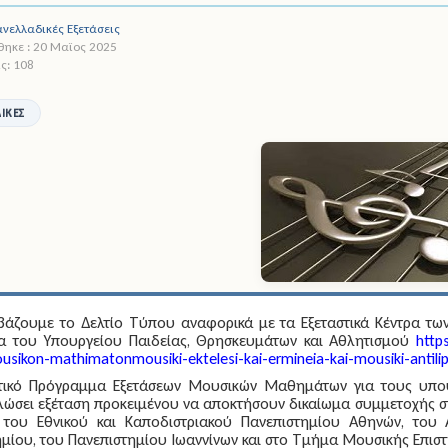
νελλαδικές Εξετάσεις
ηκε : 20 Μαϊος 2025
ς: 108
ΙΚΈΣ
ιβάζουμε το Δελτίο Τύπου αναφορικά με τα Εξεταστικά Κέντρα τ
δα του Υπουργείου Παιδείας, Θρησκευμάτων και Αθλητισμού
http
usikon-mathimatonmousiki-ektelesi-kai-ermineia-kai-mousiki-antili
τικό Πρόγραμμα Εξετάσεων Μουσικών Μαθημάτων για τους υποψη
λώσει εξέταση προκειμένου να αποκτήσουν δικαίωμα συμμετοχής σ
του Εθνικού και Καποδιστριακού Πανεπιστημίου Αθηνών, του Α
ηµίου, του Πανεπιστηµίου Ιωαννίνων και στο Τμήμα Μουσικής Επισ