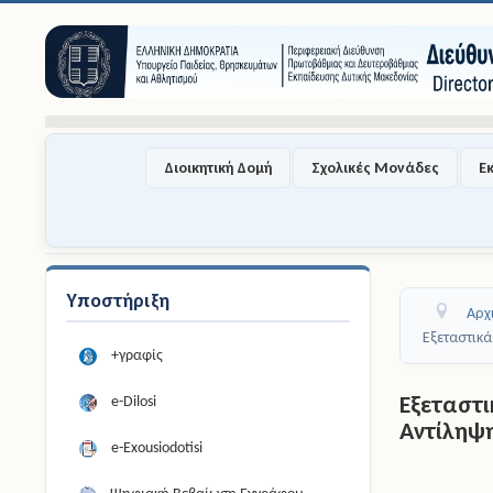
Διοικητική Δομή
Σχολικές Μονάδες
Ε
Υποστήριξη
Αρχ
Εξεταστικ
+γραφίς
Εξεταστ
e-Dilosi
Αντίληψη
e-Exousiodotisi