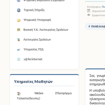
Ψηφιακή Βεβαίωση Εγγράφου
Κατηγορία:
Πα
Τεχνική Στήριξη
Δημοσιεύθ
Εμφανίσει
Ψηφιακή Υπογραφή
ΠΑΝΕΛΛΑΔ
Βασική Υ.Α. Λειτουργίας Σχολείων
Λειτουργία Σχολείων
Υπηρεσίες ΠΣΔ
s@ferinternet
Σας γνωρ
εισαγωγή
Υπηρεσίες Μαθητών
ενημερωθο
Η υποβολ
Webex (Πλατφόρμα
ακολουθώ
ηλεκτρονι
Τηλεκπαίδευσης)
δικαιολογ