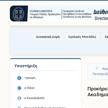
Διοικητική Δομή
Σχολικές Μονάδες
Ε
Υποστήριξη
Αρχ
Προκήρυξη
+γραφίς
Προκήρυ
e-Dilosi
Ακαδημαϊ
e-Exousiodotisi