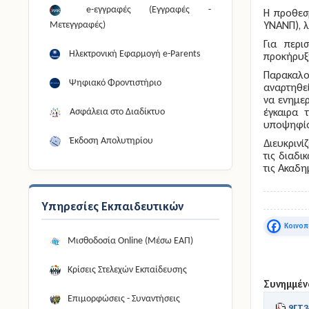
e-εγγραφές (Εγγραφές -
Η προθεσ
ΥΝΑΝΠ), λ
Μετεγγραφές)
Για περι
Ηλεκτρονική Εφαρμογή e-Parents
προκήρυ
Παρακαλού
Ψηφιακό Φροντιστήριο
αναρτηθεί
να ενημερ
έγκαιρα 
Ασφάλεια στο Διαδίκτυο
υποψηφίο
Έκδοση Απολυτηρίου
Διευκρινί
τις διαδι
τις Ακαδη
Υπηρεσίες Εκπαιδευτικών
Faceboo
Μισθοδοσία Online (Μέσω ΕΑΠ)
Κρίσεις Στελεχών Εκπαίδευσης
Συνημμέν
Επιμορφώσεις - Συναντήσεις
9ΓΤ