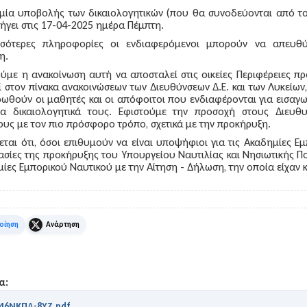
μία υποβολής των δικαιολογητικών (που θα συνοδεύονται από το
ήγει στις
17-04-2025 ημέρα Πέμπτη.
σσότερες
πληροφορίες
οι ενδιαφερόμενοι μπορούν να απευθύ
ξη
.
με η ανακοίνωση αυτή να αποσταλεί στις οικείες Περιφέρειες πρ
 στον πίνακα ανακοινώσεων των Διευθύνσεων Δ.Ε. και των Λυκείων, 
ωθούν οι μαθητές και οι απόφοιτοι που ενδιαφέρονται για εισαγω
τα δικαιολογητικά τους. Εφιστούμε την προσοχή στους Διευ
υς με τον πιο πρόσφορο τρόπο, σχετικά με την προκήρυξη.
ζεται ότι, όσοι επιθυμούν να είναι υποψήφιοι για τις Ακαδημίες
κασίες της προκήρυξης του Υπουργείου Ναυτιλίας και Νησιωτικής Πο
μίες Εμπορικού Ναυτικού με την Αίτηση - Δήλωση, την οποία είχαν 
k
X
α:
346ΝΚΠΔ-8ΥΖ.pdf