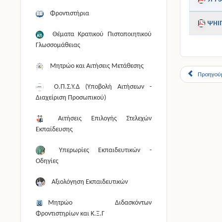
Φροντιστήρια
ΨΗΙ
Θέματα Κρατικού Πιστοποιητικού
Γλωσσομάθειας
Μητρώο και Αιτήσεις Μετάθεσης
Προηγού
Ο.Π.Σ.Υ.Δ (Υποβολή Αιτήσεων -
Διαχείριση Προσωπικού)
Αιτήσεις Επιλογής Στελεχών
Εκπαίδευσης
Υπερωρίες Εκπαιδευτικών -
Οδηγίες
Αξιολόγηση Εκπαιδευτικών
Μητρώο Διδασκόντων
Φροντιστηρίων και Κ.Ξ.Γ