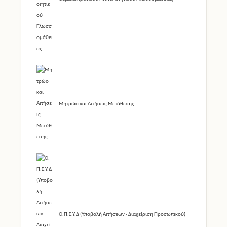
Μητρώο και Αιτήσεις Μετάθεσης
Ο.Π.Σ.Υ.Δ (Υποβολή Αιτήσεων - Διαχείριση Προσωπικού)