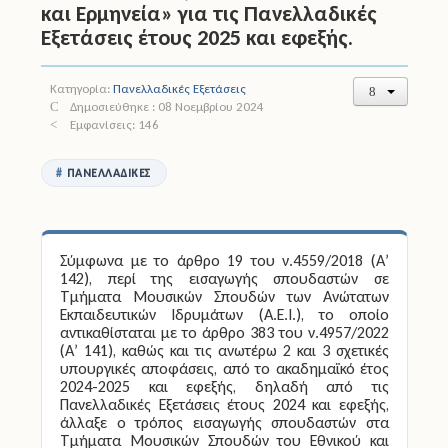
και Ερμηνεία» για τις Πανελλαδικές
Εξετάσεις έτους 2025 και εφεξής.
Άδειες
Έντυπα
Κατηγορία:
Πανελλαδικές Εξετάσεις
Δημοσιεύθηκε : 08 Νοεμβρίου 2024
Εμφανίσεις: 146
Πολιτική Προστασία
Ηλεκτρονικές Υπηρεσίες
ΠΑΝΕΛΛΑΔΙΚΈΣ
Επικοινωνία
Σύμφωνα με το άρθρο 19 του ν.4559/2018 (Α’
142), περί της εισαγωγής σπουδαστών σε
Τμήματα Μουσικών Σπουδών των Ανώτατων
Εκπαιδευτικών Ιδρυμάτων (Α.Ε.Ι.), το οποίο
αντικαθίσταται με το άρθρο 383 του ν.4957/2022
(Α’ 141), καθώς και τις ανωτέρω 2 και 3 σχετικές
υπουργικές αποφάσεις, από το ακαδημαϊκό έτος
2024-2025 και εφεξής, δηλαδή από τις
Πανελλαδικές Εξετάσεις έτους 2024 και εφεξής,
άλλαξε ο τρόπος εισαγωγής σπουδαστών στα
Τμήματα Μουσικών Σπουδών του Εθνικού και