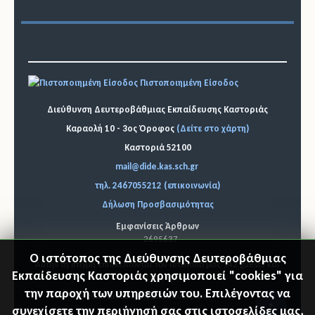
Πιστοποιημένη Είσοδος
Διεύθυνση Δευτεροβάθμιας Εκπαίδευσης Καστοριάς
Καραολή 10 - 3ος Όροφος
(Δείτε στο χάρτη)
Καστοριά 52100
mail@dide.kas.sch.gr
τηλ. 2467055212 (επικοινωνία)
Δήλωση Προσβασιμότητας
Εμφανίσεις Άρθρων
2695637
Ο ιστότοπος της Διεύθυνσης Δευτεροβάθμιας
Αυτήν τη στιγμή επισκέπτονται τον ιστότοπό μας 142 guests και
Εκπαίδευσης Καστοριάς χρησιμοποιεί "cookies" για
κανένα μέλος
την παροχή των υπηρεσιών του. Επιλέγοντας να
© 2026 Διεύθυνση Δ.Ε. Καστοριάς
"Επιστ
συνεχίσετε την περιήγησή σας στις ιστοσελίδες μας,