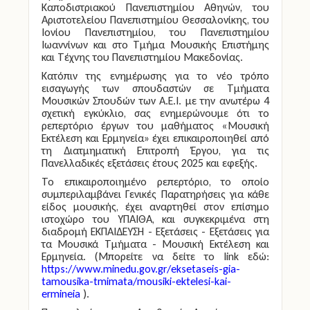
Καποδιστριακού Πανεπιστημίου Αθηνών, του
Αριστοτελείου Πανεπιστημίου Θεσσαλονίκης, του
Ιονίου Πανεπιστημίου, του Πανεπιστημίου
Ιωαννίνων και στο Τμήμα Μουσικής Επιστήμης
και Τέχνης του Πανεπιστημίου Μακεδονίας.
Κατόπιν της ενημέρωσης για το νέο τρόπο
εισαγωγής των σπουδαστών σε Τμήματα
Μουσικών Σπουδών των Α.Ε.Ι. με την ανωτέρω 4
σχετική εγκύκλιο, σας ενημερώνουμε ότι το
ρεπερτόριο έργων του μαθήματος «Μουσική
Εκτέλεση και Ερμηνεία» έχει επικαιροποιηθεί από
τη Διατμηματική Επιτροπή Έργου, για τις
Πανελλαδικές εξετάσεις έτους 2025 και εφεξής.
Το επικαιροποιημένο ρεπερτόριο, το οποίο
συμπεριλαμβάνει Γενικές Παρατηρήσεις για κάθε
είδος μουσικής, έχει αναρτηθεί στον επίσημο
ιστοχώρο του ΥΠΑΙΘΑ,
και συγκεκριμένα στη
διαδρομή ΕΚΠΑΙΔΕΥΣΗ -
Εξετάσεις -
Εξετάσεις για
τα Μουσικά Τμήματα -
Μουσική Εκτέλεση και
Ερμηνεία. (Μπορείτε να δείτε το link εδώ:
https://www.minedu.gov.gr/eksetaseis-gia-
tamousika-tmimata/mousiki-ektelesi-kai-
ermineia
).