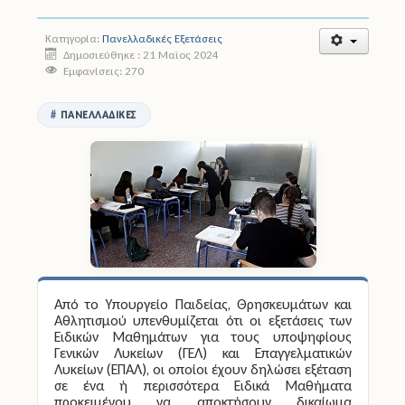
Άδειες
Κατηγορία:
Πανελλαδικές Εξετάσεις
Δημοσιεύθηκε : 21 Μαϊος 2024
Εμφανίσεις: 270
Έντυπα
Πολιτική Προστασία
ΠΑΝΕΛΛΑΔΙΚΈΣ
Ηλεκτρονικές Υπηρεσίες
Επικοινωνία
Από το Υπουργείο Παιδείας, Θρησκευμάτων και
Αθλητισμού υπενθυμίζεται ότι οι εξετάσεις των
Eιδικών Μαθημάτων
για τους υποψηφίους
Γενικών Λυκείων (ΓΕΛ) και Επαγγελματικών
Λυκείων (ΕΠΑΛ), οι οποίοι έχουν δηλώσει εξέταση
σε ένα ή περισσότερα Ειδικά Μαθήματα
προκειμένου να αποκτήσουν δικαίωμα