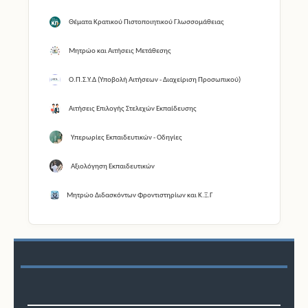
Θέματα Κρατικού Πιστοποιητικού Γλωσσομάθειας
Μητρώο και Αιτήσεις Μετάθεσης
Ο.Π.Σ.Υ.Δ (Υποβολή Αιτήσεων - Διαχείριση Προσωπικού)
Αιτήσεις Επιλογής Στελεχών Εκπαίδευσης
Υπερωρίες Εκπαιδευτικών - Οδηγίες
Αξιολόγηση Εκπαιδευτικών
Μητρώο Διδασκόντων Φροντιστηρίων και Κ.Ξ.Γ