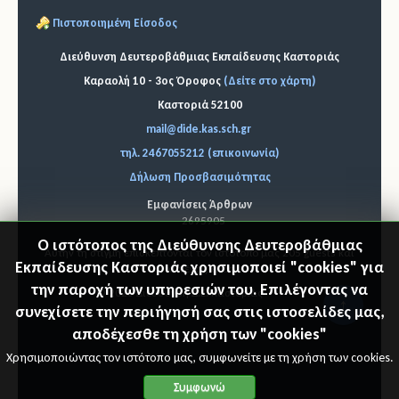
Πιστοποιημένη Είσοδος
Διεύθυνση Δευτεροβάθμιας Εκπαίδευσης Καστοριάς
Καραολή 10 - 3ος Όροφος
(Δείτε στο χάρτη)
Καστοριά 52100
mail@dide.kas.sch.gr
τηλ. 2467055212 (επικοινωνία)
Δήλωση Προσβασιμότητας
Εμφανίσεις Άρθρων
2695905
Ο ιστότοπος της Διεύθυνσης Δευτεροβάθμιας
Αυτήν τη στιγμή επισκέπτονται τον ιστότοπό μας 205 guests και
Εκπαίδευσης Καστοριάς χρησιμοποιεί "cookies" για
κανένα μέλος
την παροχή των υπηρεσιών του. Επιλέγοντας να
© 2026 Διεύθυνση Δ.Ε. Καστοριάς
"Επιστ
συνεχίσετε την περιήγησή σας στις ιστοσελίδες μας,
αποδέχεσθε τη χρήση των "cookies"
ροφή
Χρησιμοποιώντας τον ιστότοπο μας, συμφωνείτε με τη χρήση των cookies.
στη
Συμφωνώ