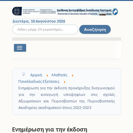
Δευτέρα, 10 Αυγούστου 2026
Αναζήτηση...
Αναζήτηση
Εναλλαγή
πλοήγησης
Διοικητική Δομή
Αρχική
Μαθητές
Σχολικές Μονάδες
Πανελλαδικές Εξετάσεις
Ενημέρωση για την έκδοση προκήρυξης διαγωνισμού
Εκπαιδευτικοί
για την εισαγωγή υποψηφίων στις σχολές
Αξιωματικών και Πυροσβεστών της Πυροσβεστικής
Μαθητές
Ακαδημίας ακαδημαϊκού έτους 2022-2023
Σχολικές Εκδρομές
Ενημέρωση για την έκδοση
Νομοθεσία