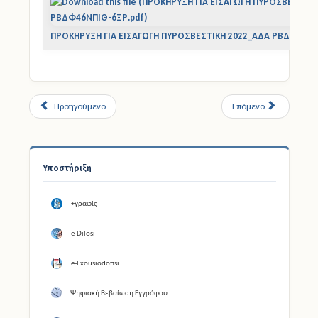
ΠΡΟΚΗΡΥΞΗ ΓΙΑ ΕΙΣΑΓΩΓΗ ΠΥΡΟΣΒΕΣΤΙΚΗ 2022_ΑΔΑ ΡΒΔΦ46ΝΠ
Προηγούμενο
Επόμενο
Υποστήριξη
+γραφίς
e-Dilosi
e-Exousiodotisi
Ψηφιακή Βεβαίωση Εγγράφου