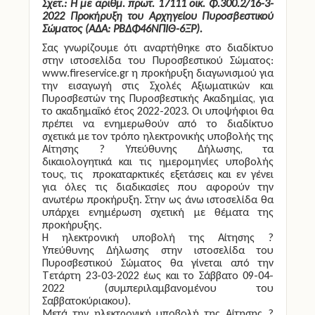
Σχετ.:
Η με αριθμ. πρωτ. 17111 οικ. Φ.300.2/16-3-
2022 Προκήρυξη του Αρχηγείου Πυροσβεστικού
Σώματος (ΑΔΑ: ΡΒΔΦ46ΝΠΙΘ-6ΞΡ).
Σας γνωρίζουμε ότι αναρτήθηκε στο διαδίκτυο
στην ιστοσελίδα του Πυροσβεστικού Σώματος:
www.fireservice.gr
η προκήρυξη διαγωνισμού για
την εισαγωγή στις Σχολές Αξιωματικών και
Πυροσβεστών της Πυροσβεστικής Ακαδημίας, για
το ακαδημαϊκό έτος 2022-2023. Οι υποψήφιοι θα
πρέπει να ενημερωθούν από το διαδίκτυο
σχετικά με τον τρόπο ηλεκτρονικής υποβολής της
Αίτησης ? Υπεύθυνης Δήλωσης, τα
δικαιολογητικά και τις ημερομηνίες υποβολής
τους, τις προκαταρκτικές εξετάσεις και εν γένει
για όλες τις διαδικασίες που αφορούν την
ανωτέρω προκήρυξη. Στην ως άνω ιστοσελίδα θα
υπάρχει ενημέρωση σχετική με θέματα της
προκήρυξης.
Η ηλεκτρονική υποβολή της Αίτησης ?
Υπεύθυνης Δήλωσης στην ιστοσελίδα του
Πυροσβεστικού Σώματος θα γίνεται από την
Τετάρτη 23-03-2022 έως και το Σάββατο 09-04-
2022 (συμπεριλαμβανομένου του
Σαββατοκύριακου)
.
Μετά την ηλεκτρονική υποβολή της Αίτησης ?