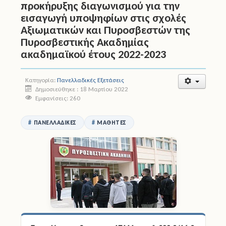
προκήρυξης διαγωνισμού για την
εισαγωγή υποψηφίων στις σχολές
Άδειες
Αξιωματικών και Πυροσβεστών της
Πυροσβεστικής Ακαδημίας
Έντυπα
ακαδημαϊκού έτους 2022-2023
Πολιτική Προστασία
Κατηγορία:
Πανελλαδικές Εξετάσεις
Ηλεκτρονικές Υπηρεσίες
Δημοσιεύθηκε : 18 Μαρτίου 2022
Εμφανίσεις: 260
Επικοινωνία
ΠΑΝΕΛΛΑΔΙΚΈΣ
ΜΑΘΗΤΈΣ