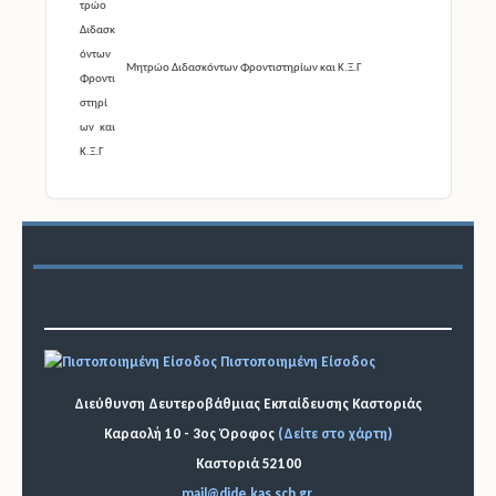
Μητρώο Διδασκόντων Φροντιστηρίων και Κ.Ξ.Γ
Πιστοποιημένη Είσοδος
Διεύθυνση Δευτεροβάθμιας Εκπαίδευσης Καστοριάς
Καραολή 10 - 3ος Όροφος
(Δείτε στο χάρτη)
Καστοριά 52100
mail@dide.kas.sch.gr