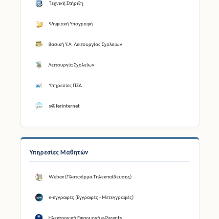
Τεχνική Στήριξη
Ψηφιακή Υπογραφή
Βασική Υ.Α. Λειτουργίας Σχολείων
Λειτουργία Σχολείων
Υπηρεσίες ΠΣΔ
s@ferinternet
Υπηρεσίες Μαθητών
Webex (Πλατφόρμα Τηλεκπαίδευσης)
e-εγγραφές (Εγγραφές - Μετεγγραφές)
Ηλεκτρονική Εφαρμογή e-Parents