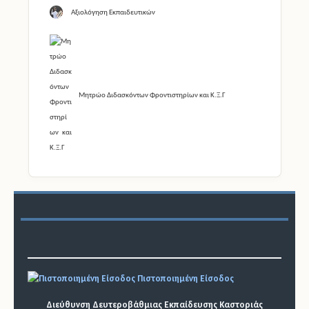
Αξιολόγηση Εκπαιδευτικών
Μητρώο Διδασκόντων Φροντιστηρίων και Κ.Ξ.Γ
Πιστοποιημένη Είσοδος
Διεύθυνση Δευτεροβάθμιας Εκπαίδευσης Καστοριάς