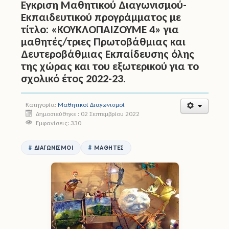
Έγκριση Μαθητικού Διαγωνισμού-
Εκπαιδευτικού προγράμματος με
Άδειες
τίτλο: «ΚΟΥΚΛΟΠΑΙΖΟΥΜΕ 4» για
μαθητές/τριες Πρωτοβάθμιας και
Έντυπα
Δευτεροβάθμιας Εκπαίδευσης όλης
της χώρας και του εξωτερικού για το
Πολιτική Προστασία
σχολικό έτος 2022-23.
Ηλεκτρονικές Υπηρεσίες
Κατηγορία:
Μαθητικοί Διαγωνισμοί
Επικοινωνία
Δημοσιεύθηκε : 02 Σεπτεμβρίου 2022
Εμφανίσεις: 330
ΔΙΑΓΩΝΙΣΜΟΊ
ΜΑΘΗΤΈΣ