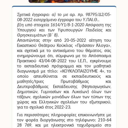
Σχετικά έγγραφα: α) το με αρ. πρ. 98795/Δ2/05-
08-2022 εισερχόμενο έγγραφο του Υ.ΠΑΙ.Θ..
β)η υπό στοιχεία 1614/Υ1/8-1-2020 Απόφαση της
Υπουργού και των Υφυπουργών Παιδείας και
Θρησκευμάτων (Β΄ 8).
Απαντώντας στην από 20-05-2022 αίτηση του
Εικαστικού Θεάτρου Κούκλας «Πράσσειν Άλογα»,
και σχετικά με το αντικείμενο του θέματος, σας
ενημερώνουμε ότι, σύμφωνα με το Απόσπασμα
Πρακτικού 43/04-08-2022 του Ι.Ε.Π., εγκρίνουμε
το εκπαιδευτικό πρόγραμμα και τον μαθητικό
διαγωνισμό με τίτλο: «ΚΟΥΚΛΟΠΑΙΖΟΥΜΕ 4», το
οποίο απευθύνεται σε εκπαιδευτικούς και
μαθητές/τριες Πρωτοβάθμιας και
Δευτεροβάθμιας Εκπαίδευσης (Νηπιαγωγείων,
Δημοτικών, Γυμνασίων και Λυκείων) όλων των
τάξεων, σχολικών μονάδων όλων των τύπων της
χώρας και Ελληνικών σχολείων του εξωτερικού,
για το σχολικό έτος 2022-23.
Για περισσότερες πληροφορίες επικοινωνήστε με
τον φορέα διοργάνωσης στο τηλέφωνο: 210-64
28 769, και με ηλεκτρονικό ταχυδρομείο στο