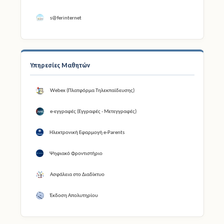
s@ferinternet
Υπηρεσίες Μαθητών
Webex (Πλατφόρμα Τηλεκπαίδευσης)
e-εγγραφές (Εγγραφές - Μετεγγραφές)
Ηλεκτρονική Εφαρμογή e-Parents
Ψηφιακό Φροντιστήριο
Ασφάλεια στο Διαδίκτυο
Έκδοση Απολυτηρίου