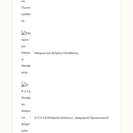
Μητρώο και Αιτήσεις Μετάθεσης
Ο.Π.Σ.Υ.Δ (Υποβολή Αιτήσεων - Διαχείριση Προσωπικού)