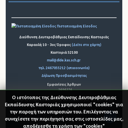
Πιστοποιημένη Είσοδος
Διεύθυνση Δευτεροβάθμιας Εκπαίδευσης Καστοριάς
Καραολή 10 - 3ος Όροφος
(Δείτε στο χάρτη)
Καστοριά 52100
mail@dide.kas.sch.gr
τηλ. 2467055212 (επικοινωνία)
Δήλωση Προσβασιμότητας
Εμφανίσεις Άρθρων
2696276
Ο ιστότοπος της Διεύθυνσης Δευτεροβάθμιας
Αυτήν τη στιγμή επισκέπτονται τον ιστότοπό μας 401 guests και
Εκπαίδευσης Καστοριάς χρησιμοποιεί "cookies" για
κανένα μέλος
την παροχή των υπηρεσιών του. Επιλέγοντας να
© 2026 Διεύθυνση Δ.Ε. Καστοριάς
"Επιστ
συνεχίσετε την περιήγησή σας στις ιστοσελίδες μας,
αποδέχεσθε τη χρήση των "cookies"