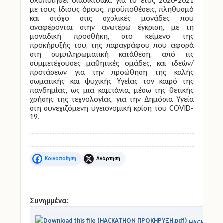
υλοποιηθεί διαδικτυακά για το έτος 2020-2021
με τους ίδιους όρους, προϋποθέσεις, πληθυσμό
και στόχο στις σχολικές μονάδες που
αναφέρονται στην ανωτέρω έγκριση, με τη
μοναδική προσθήκη, στο κείμενο της
προκήρυξής του, της παραγράφου που αφορά
στη συμπληρωματική κατάθεση, από τις
συμμετέχουσες μαθητικές ομάδες, και ιδεών/
προτάσεων για την προώθηση της καλής
σωματικής και ψυχικής Υγείας τον καιρό της
πανδημίας, ως μια καμπάνια, μέσω της θετικής
χρήσης της τεχνολογίας, για την Δημόσια Υγεία
στη συνεχιζόμενη υγειονομική κρίση του COVID-
19.
Facebook
X
Συνημμένα:
HACKATHON