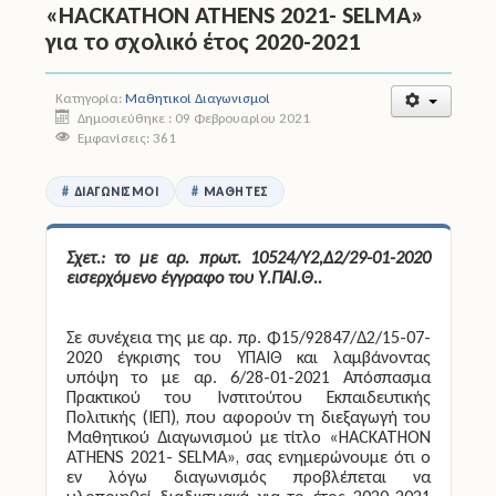
«HACKATHON ATHENS 2021- SELMA»
για το σχολικό έτος 2020-2021
Άδειες
Έντυπα
Κατηγορία:
Μαθητικοί Διαγωνισμοί
Δημοσιεύθηκε : 09 Φεβρουαρίου 2021
Εμφανίσεις: 361
Πολιτική Προστασία
Ηλεκτρονικές Υπηρεσίες
ΔΙΑΓΩΝΙΣΜΟΊ
ΜΑΘΗΤΈΣ
Επικοινωνία
Σχετ.: το με αρ. πρωτ. 10524/Υ2,Δ2/29-01-2020
εισερχόμενο έγγραφο του Υ.ΠΑΙ.Θ..
Σε συνέχεια της με αρ. πρ. Φ15/92847/Δ2/15-07-
2020 έγκρισης του ΥΠΑΙΘ και λαμβάνοντας
υπόψη το με αρ. 6/28-01-2021 Απόσπασμα
Πρακτικού του Ινστιτούτου Εκπαιδευτικής
Πολιτικής (ΙΕΠ), που αφορούν τη διεξαγωγή του
Μαθητικού Διαγωνισμού με τίτλο «HACKATHON
ATHENS 2021- SELMA», σας ενημερώνουμε ότι ο
εν λόγω διαγωνισμός προβλέπεται να